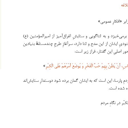
لاغه
بر «افکارِ عمومی»
نهج‌البلاغه مردی برمی‌خیزد و به ثناگویی و ستایشِ اغراق‌آمیز از امیرالمؤمنین (ع)
دیِ ایشان از این مدح و ثنا دارد، سرآغازِ طرحِ چندمسئلهٔ بنیادین
 اصلیِ این گفتار، فراز زیر است:
َاسِ، أَنْ یُظَنَّ بِهِمْ حُبُّ الْفَخْرِ وَ یُوضَعَ أَمْرُهُمْ عَلَى الْکِبْرِ
»
مِ پارسا، این است که به ایشان گمان برده شود دوستدارِ ستایش‌اند
ه شده است.