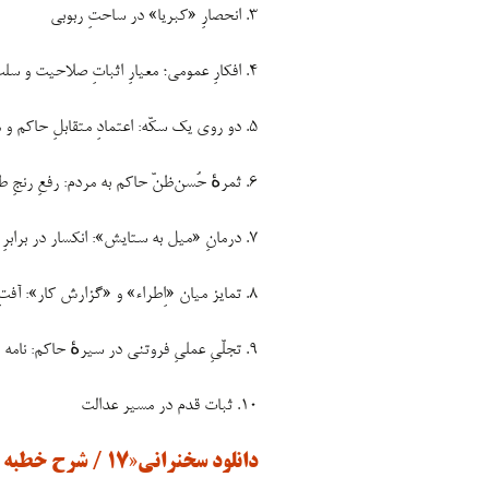
۳. انحصارِ «کبریا» در ساحتِ ربوبی
۴. افکارِ عمومی؛ معیارِ اثباتِ صلاحیت و سلبِ آن
۵. دو روی یک سکّه: اعتمادِ متقابلِ حاکم و مردم به یکدیگر
۶. ثمرهٔ حُسن‌ظنّ حاکم به مردم: رفعِ رنجِ طولانیِ بی‌اعتمادی
۷. درمانِ «میل به ستایش»: انکسار در برابرِ عظمتِ الهی
۸. تمایز میان «اِطراء» و «گزارش کار»: آفتِ «میل به دیده‌شدن»
۹. تجلّیِ عملیِ فروتنی در سیرهٔ حاکم: نامه به عثمان‌بن‌حنیف
۱۰. ثبات قدم در مسیر عدالت
دانلود سخنرانی«۱۷ / شرح خطبه ۲۱۶»