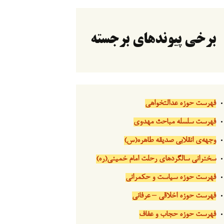
برخی پیوندهای برجسته
فهرست حوزه عدالتخواهی
فهرست سلسله مباحث مهدوی
وجهه‌ی انقلابی صدیقه طاهره(س)
سخنرانی سالگردهای رحلت امام خمینی(ره)
فهرست حوزه سیاست و حکمرانی
فهرست حوزه اخلاقی – عرفانی
فهرست حوزه حجاب و عفاف