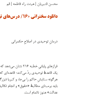
محسن قنبریان | هیئت راه فاطمه | قم
دانلود سخنرانی «۱۶/ درس‌های نهج‌البلاغه»
درمانِ توحیدی در اصلاحِ حکمرانی
فرازهای پایانیِ خطبه 
یک قاعدهٔ توحیدی ردّ می‌کند؛ قاعده‌ای 
هرگونه ستایشِ حاکم را بی‌جا، و کبریا (بزرگ
باید برمبنای مطالبهٔ «حقوق» و انجام تکالیف
عدالت» هنوز ناتمام است.