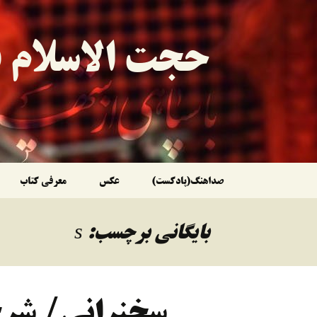
حجت الاسلام ق
رفتن
صداهنگ(پادکست)
عکس
معرفی کتاب
به
بایگانی برچسب: s
نوشته‌ها
سخنرانی/ شرح خ