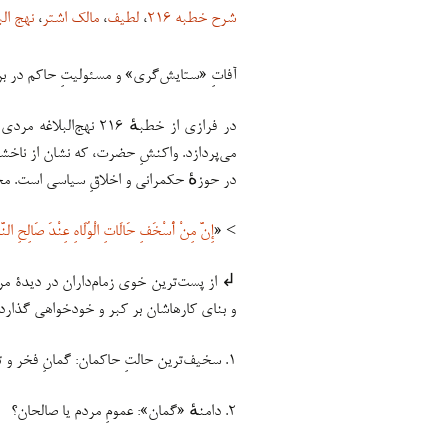
شرح خطبه ۲۱۶
،
لطیف
،
مالک اشتر
،
نهج الب
آفاتِ «ستایش‌گری» و مسئولیتِ حاکم در برا
در فرازی از خطبهٔ ۲۱۶ 
می‌پردازد. واکنشِ حضرت، که نشان از ناخشنو
در حوزهٔ حکمرانی و اخلاقِ سیاسی است. محور
> «
إِنَّ مِنْ أَسْخَفِ حَالَاتِ الْوُلَاهِ عِنْدَ صَالِحِ النّ
↲ از پست‌ترین خوى زمام‌داران در دیدۀ مرد
و بنای کارهاشان بر کبر و خودخواهى گذارد
۱. سخیف‌ترین حالتِ حاکمان: گمانِ فخر و تکبّر در نگاهِ مردم
۲. دامنهٔ «گمان»: عمومِ مردم یا صالحان؟