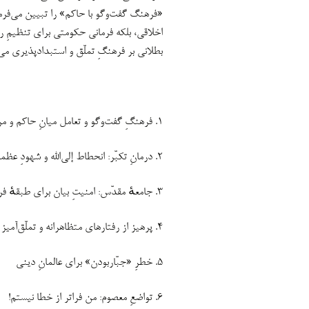
«فرهنگ گفت‌وگو با حاکم» را تبیین می‌فرما
اخلاقی، بلکه فرمانی حکومتی برای تنظیمِ رو
بطلانی بر فرهنگِ تملّق و استبدادپذیری می‌ک
۱. فرهنگِ گفت‌وگو و تعامل میانِ حاکم و مردم
۲. درمانِ تکبّر: انحطاط إلی‌الله و شهودِ عظمت پروردگار
۳. جامعهٔ مقدّس: امنیتِ بیان برای طبقهٔ فرودست
۴. پرهیز از رفتارهای متظاهرانه و تملّق‌آمیز
۵. خطرِ «جبّاربودن» برای عالمانِ دینی
۶. تواضعِ معصوم: من فراتر از خطا نیستم!