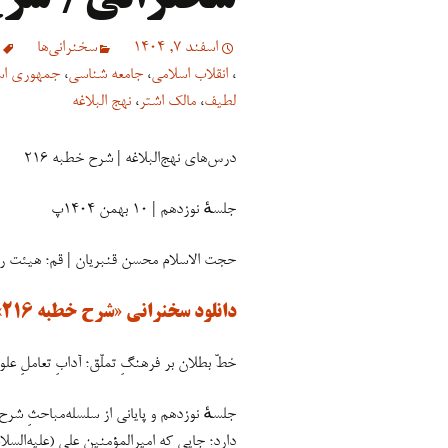
اسفند 7, 1404
سخنرانی‏‏‌ها
،
انقلاب اسلامی
،
جامعه شناسی
،
جمهوری اس
لطیف
،
مالک اشتر
،
نهج البلاغه
درس‌های نهج‌البلاغه | شرح خطبه ۲۱۶
جلسهٔ نوزدهم | ۱۰ بهمن ۱۴۰۴پ
حجت الاسلام محسن قنبریان | قم؛ هیئت را
دانلود سخنرانی «شرح خطبه ۲۱۶»
خطّ بطلان بر فرهنگِ تملّق؛ آدابِ تعاملِ ع
دارد؛ جایی که امیرالمؤمنین علی (علیه‌السلا