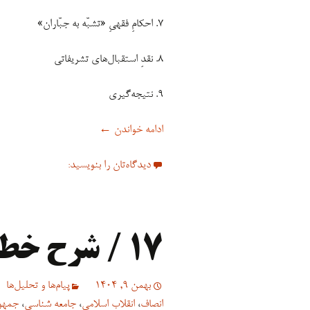
۷. احکامِ فقهیِ «تشبّه به جبّاران»
۸. نقدِ استقبال‌های تشریفاتی
۹. نتیجه‌گیری
سخنرانی/ شرح خطبه ۲۱۶
ادامه خواندن
←
دیدگاه‌تان را بنویسید:
۱۷ / شرح خطبه ۲۱۶
بهمن 9, 1404
پیام‌ها و تحلیل‌ها
انصاف
،
انقلاب اسلامی
،
جامعه شناسی
،
جمهو