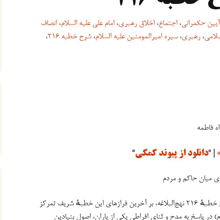
آیین حکمرانی
،
اجتماع
،
اخلاق رهبری
،
امام علی علیه السلام
،
انصاف
لامی
،
رهبری
،
سیره امیرالمومنین علیه السلام
،
شرح خطبه ۲۱۶
،
ه فاطمه
| “
دانلود از پیوند کمکی
“
لوی میان حاکم و مردم
جلسهٔ نوزدهم و پایانی از سلسله‌مباحثِ شرح خطبهٔ ۲۱۶ نهج‌البلاغه، بر آخرین فرازهای این خطبهٔ شریف تمرکز
م) در پاسخ به مدح و ثنای افراطیِ یکی از یاران، اصول بنیادینِ