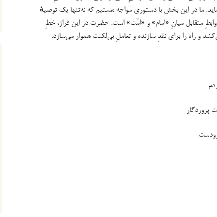
ید. ما در این بخش با دستوری مواجه هستیم که نه‌تنها یک توصیهٔ
ابطِ متقابل میانِ «امام» و «امّت» است. حضرت در این فراز، خطِ
شد و راه را برای نقدِ سازنده و تعاملِ بی‌لکنت هموار می‌سازد.