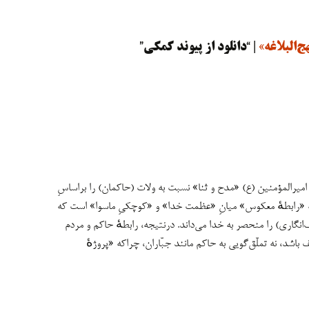
| “دانلود از پیوند کمکی”
۲۱۶ نشان می‌دهد که امیرالمؤمنین (ع) «مدح و ثنا» نسبت به ولات (حاکمان) را براساسِ
که «رابطهٔ معکوس» میانِ «عظمت خدا» و «کوچکیِ ماسوا» است که
‌انگاری) را منحصر به خدا می‌داند. درنتیجه، رابطهٔ حاکم و مردم
 باشد، نه تملّق‌گویی به حاکم مانند جبّاران، چراکه «پروژهٔ