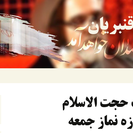
نبریان
حجت الاسلام
زه نماز جمعه