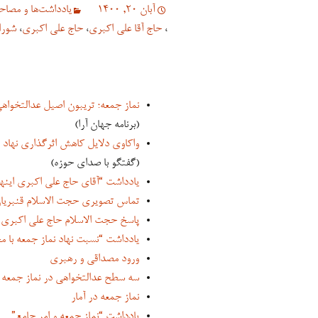
آبان 20, 1400
یادداشت‌ها و مصاحب
،
حاج آقا علی اکبری
،
حاج علی اکبری
،
شورا
نماز جمعه؛ تریبون اصیل عدالتخواه
(برنامه جهان آرا)
واکاوی دلایل کاهش اثرگذاری نهاد ن
(گفتگو با صدای حوزه)
یادداشت “آقای حاج علی اکبری اینها
تماس تصویری حجت الاسلام قنبریان د
پاسخ حجت الاسلام حاج علی اکبری به
یادداشت “نسبت نهاد نماز جمعه با م
ورود مصداقی و رهبری
سه سطح عدالتخواهی در نماز جمعه ت
نماز جمعه در آمار
یادداشت “نماز جمعه و امر جامع”