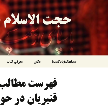
حجت الاسلام ق
رفتن
صداهنگ(پادکست)
عکس
معرفی کتاب
به
فهرست مطالب 
نوشته‌ها
قنبریان در حو