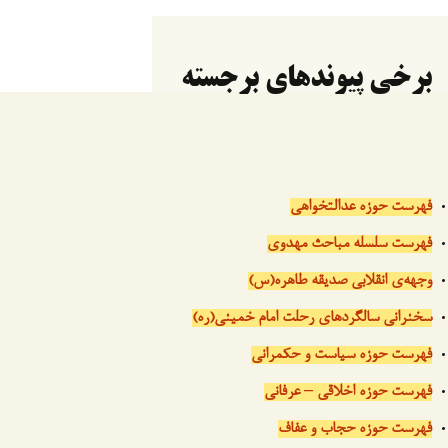
برخی پیوندهای برجسته
فهرست حوزه عدالتخواهی
فهرست سلسله مباحث مهدوی
وجهه‌ی انقلابی صدیقه طاهره(س)
سخنرانی سالگردهای رحلت امام خمینی(ره)
فهرست حوزه سیاست و حکمرانی
فهرست حوزه اخلاقی – عرفانی
فهرست حوزه حجاب و عفاف