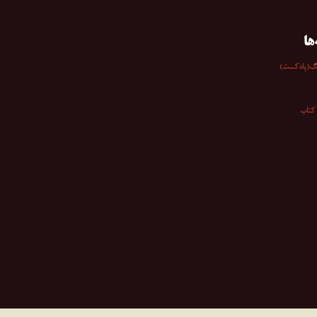
ها
گ(پادکست)
کتاب