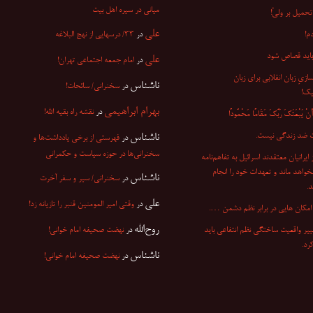
میانی در سیره اهل بیت
تحمیل بر ولیّ!
علی
م!
در
۳۳/ درسهایی از نهج البلاغه
باید قصاص شود
علی
در
امام جمعه اجتماعی تهران!
ازیِ زبان انقلابی برای زبان
ناشناس
در
سخنرانی/ سائحات!
یک!
بهرام ابراهیمی
در
نقشه راه بقیه الله!
ْ یَبْعَثَکَ رَبُّکَ مَقَامًا مَحْمُودًا
 ضد زندگی نیست.
ناشناس
در
فهرستی از برخی یادداشت‌ها و
سخنرانی‌ها در حوزه سیاست و حکمرانی
۷ از ایرانیان معتقدند اسرائیل به تفاهم‌نامه
نخواهد ماند و تعهدات خود را انجام
ناشناس
در
سخنرانی/ سیر و سفر آخرت
.
علی
در
وقتی امیر المومنین قنبر را تازیانه زد!
مکان هایی در برابر نظم دشمن ….
روح‌الله
ییر واقعیت ساختگی نظم انتفاعی باید
در
نهضت صحیفه امام خوانی!
کرد.
ناشناس
در
نهضت صحیفه امام خوانی!