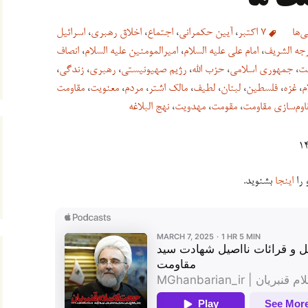
‌ها
7 اکتبر
،
آیین حکمرانی
،
اجتماع
،
اخلاق رهبری
،
اسرائیل
فرجه الشریف
،
امام علی علیه السلام
،
امیرالمومنین علیه السلام
،
انصاف
مت
،
جمهوری اسلامی
،
حزب الله
،
رژیم صهیونیستی
،
رهبری
،
زندگی
،
م
،
غزه
،
فلسطین
،
لبنان
،
لطیف
،
مالک اشتر
،
مردم
،
معنویت
،
مقاومت
اوم‌سازی مقاومت
،
مقومت
،
مهدویت
،
نهج البلاغه
 را
اینجا
بشنوید.