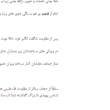
خَلَّهٌ یعنی خصلت و خوی، رَائِقَهٌ یعنی زیبا و
امام از
قاعده
ی هم بستگی خوی های زیبا به
پس از مقاومت شگفت انگیز غزه، حالا نوبت 
در ویرانی های مساجدشان زیر بمباران نشان
نماز جماعت هایشان کنار مساجد ویران تصوی
سابقاً از حجاب متاثر از مقاومت فلسطینی ه
شناس یهودی اشتراک گذاشته شد! (
اینجا
)