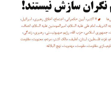
 نگران سازش نیستند!
‌ها
7 اکتبر
،
آیین حکمرانی
،
اجتماع
،
اخلاق رهبری
،
اسرائیل
،
جه الشریف
،
امام علی علیه السلام
،
امیرالمومنین علیه السلام
،
انصاف
،
،
جمهوری اسلامی
،
حزب الله
،
رژیم صهیونیستی
،
رهبری
،
زندگی
،
م
،
غزه
،
فلسطین
،
لبنان
،
لطیف
،
مالک اشتر
،
مردم
،
معنویت
،
مقاومت
اوم‌سازی مقاومت
،
مقومت
،
مهدویت
،
نهج البلاغه