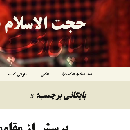
حجت الاسلام ق
رفتن
صداهنگ(پادکست)
عکس
معرفی کتاب
به
بایگانی برچسب: s
نوشته‌ها
پرسش از مقاوم