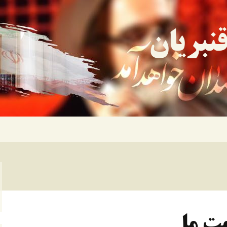
نبریان
ت ما