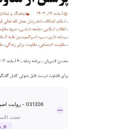
اسفند 17, 1403
نماهنگ و تماشایی
،
اسلام
،
اعتکاف
،
امام زمان عجل الله تعالی 
،
انقلاب اسلامی
،
جامعه شناسی
،
جبهه مقاو
سرمایه داری
،
سیره امیرالمومنین علیه السلا
،
مقاومت اجتماعی
،
مقاومت برای زندگی
،
مق
محسن قنبریان ـ برنامه زمانه ـ ۶ اسفند ۱۴۰۳
برای قضاوت درست فایل صوتی کامل گفتگو