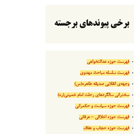
برخی پیوندهای برجسته
فهرست حوزه عدالتخواهی
فهرست سلسله مباحث مهدوی
وجهه‌ی انقلابی صدیقه طاهره(س)
سخنرانی سالگردهای رحلت امام خمینی(ره)
فهرست حوزه سیاست و حکمرانی
فهرست حوزه اخلاقی – عرفانی
فهرست حوزه حجاب و عفاف