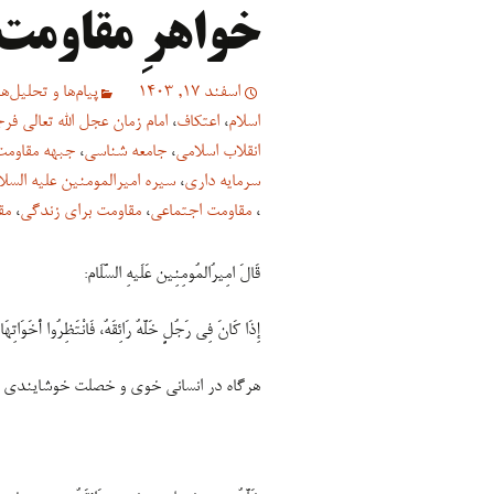
خواهرِ مقاومت
اسفند 17, 1403
پیام‌ها و تحلیل‌ها
اسلام
،
اعتکاف
،
امام زمان عجل الله تعالی فر
انقلاب اسلامی
،
جامعه شناسی
،
جبهه مقاومت
سرمایه داری
،
سیره امیرالمومنین علیه السلا
،
مقاومت اجتماعی
،
مقاومت برای زندگی
،
مق
قَالَ امِیرُالمُومِنِین عَلَیهِ السَّلَام:
إِذَا کَانَ فِی رَجُلٍ خَلَّهٌ رَائِقَهٌ، فَانْتَظِرُوا أَخَوَاتِهَا:
هرگاه در انسانى خوى و خصلت خوشایندى باشد