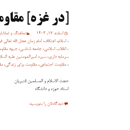
[در غزه] مقاو
اسفند 17, 1403
نماهنگ و تماشایی
،
اسلام
،
اعتکاف
،
امام زمان عجل الله تعالی 
،
انقلاب اسلامی
،
جامعه شناسی
،
جبهه مقاو
سرمایه داری
،
سیره امیرالمومنین علیه السلا
،
مقاومت اجتماعی
،
مقاومت برای زندگی
،
مق
حجت الاسلام و المسلمین قنبریان
استاد حوزه و دانشگاه
دیدگاه‌تان را بنویسید: