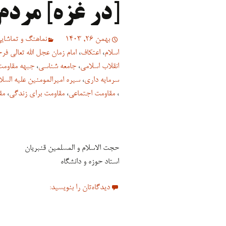
[در غزه] مردم
بهمن 26, 1403
نماهنگ و تماشایی
اسلام
،
اعتکاف
،
امام زمان عجل الله تعالی فر
انقلاب اسلامی
،
جامعه شناسی
،
جبهه مقاومت
سرمایه داری
،
سیره امیرالمومنین علیه السلا
،
مقاومت اجتماعی
،
مقاومت برای زندگی
،
مق
حجت الاسلام و المسلمین قنبریان
استاد حوزه و دانشگاه
دیدگاه‌تان را بنویسید: