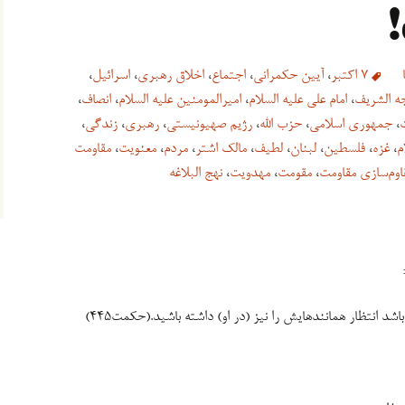
!
7 اکتبر
،
آیین حکمرانی
،
اجتماع
،
اخلاق رهبری
،
اسرائیل
،
جه الشریف
،
امام علی علیه السلام
،
امیرالمومنین علیه السلام
،
انصاف
،
،
جمهوری اسلامی
،
حزب الله
،
رژیم صهیونیستی
،
رهبری
،
زندگی
،
م
،
غزه
،
فلسطین
،
لبنان
،
لطیف
،
مالک اشتر
،
مردم
،
معنویت
،
مقاومت
اوم‌سازی مقاومت
،
مقومت
،
مهدویت
،
نهج البلاغه
 انتظار همانندهایش را نیز (در او) داشته باشید.(حکمت۴۴۵)