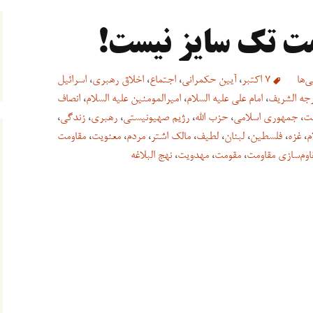
مت تک سایز نیست!
‌ها
7 اکتبر
،
آیین حکمرانی
،
اجتماع
،
اخلاق رهبری
،
اسرائیل
فرجه الشریف
،
امام علی علیه السلام
،
امیرالمومنین علیه السلام
،
انصاف
مت
،
جمهوری اسلامی
،
حزب الله
،
رژیم صهیونیستی
،
رهبری
،
زندگی
،
م
،
غزه
،
فلسطین
،
لبنان
،
لطیف
،
مالک اشتر
،
مردم
،
معنویت
،
مقاومت
اوم‌سازی مقاومت
،
مقومت
،
مهدویت
،
نهج البلاغه