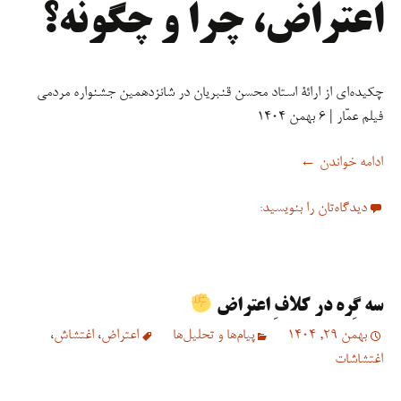
اعتراض، چرا و چگونه؟
چکیده‌ای از ارائۀ استاد محسن قنبریان در شانزدهمین جشنواره مردمی
فیلم عمّار | ۶ بهمن ۱۴۰۴
سخنرانی/ اعتراض، چرا و چگونه؟
ادامه خواندن
←
دیدگاه‌تان را بنویسید:
سه‌ گِره در کلافِ اعتراض
بهمن 29, 1404
پیام‌ها و تحلیل‌ها
اعتراض
،
اغتشاش
،
اغتشاشات