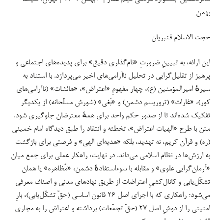
بهمن
حجت الاسلام قنبریان
این ارائه، به تبیینِ ضرورتِ «نام‌گذاری دقیق» برای پدیده‌های اجتماعی و
پرهیز از تقلیل‌گرایی در تحلیل ناآرامی‌های اخیر می‌پردازد. با استناد به
سیرهٔ امیرالمؤمنین (ع)، چهار مفهومِ «اعتراض»، «هائشات» (ناآرامی‌های
کور)، «غارات» (تروریسم دشمن) و «بَغی» (شورش مسلّحانه) از یکدیگر
تفکیک شده‌اند تا از صدور حکم واحد برای همهٔ معترضان جلوگیری شود.
متن با طرح «الهیات اعتراض»، تخطئه و انتقاد را طبق دیدگاه امام خمینی
(ره) و قرآن کریم، نه تهدید، بلکه «هدیه‌ای الهی» و فرصتی برای بازگشت
به ارزش‌ها در نظام اسلامی می‌داند. در نهایت، راهکار عملی برای جمع میان
«آرمان‌گرایی علوی» و مقابله با سوءاستفادهٔ دشمن، «مُظاهره» یا همان
تشکّل‌یابی و کانال‌کشیِ اعتراضات از طریق نهادهای مدنی و اصناف معرفی
می‌شود؛ راهکاری که با اجرای اصل ۲۶ قانون اساسی (حقّ تشکّل‌یابی)، بارِ
امنیتی را از دوشِ اصل ۲۷ (حقّ تجمّعات) برداشته و اعتراض را به مجاری