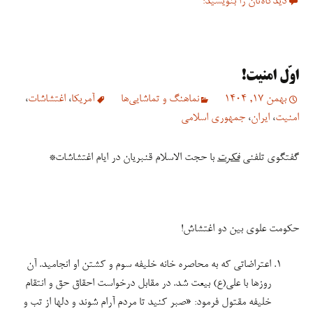
دیدگاه‌تان را بنویسید:
اوّل امنیت!
بهمن 17, 1404
نماهنگ و تماشایی‌ها
آمریکا
،
اغتشاشات
،
امنیت
،
ایران
،
جمهوری اسلامی
گفتگوی تلفنی
فکرت
با حجت الاسلام قنبریان در ایام اغتشاشات*
حکومت علوی بین دو اغتشاش!
اعتراضاتی که به محاصره خانه خلیفه سوم و کشتن او انجامید. آن
روزها با علی(ع) بیعت شد. در مقابل درخواست احقاق حق و انتقام
خلیفه مقتول فرمود: «صبر کنید تا مردم آرام شوند و دلها از تب و