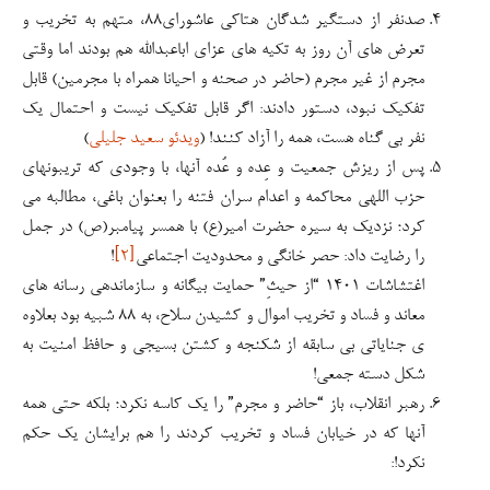
را رضایت داد: حصر خانگی و محدودیت اجتماعی
[۲]
!
اغتشاشات ۱۴۰۱ “از حیثِ” حمایت بیگانه و سازماندهی رسانه های
معاند و فساد و تخریب اموال و کشیدن سلاح، به ۸۸ شبیه بود بعلاوه
ی جنایاتی بی سابقه از شکنجه و کشتن بسیجی و حافظ امنیت به
شکل دسته جمعی!
رهبر انقلاب، باز “حاضر و مجرم” را یک کاسه نکرد؛ بلکه حتی همه
آنها که در خیابان فساد و تخریب کردند را هم برایشان یک حکم
نکرد!:
الف)
جوانان و نوجوانانی که فلان برنامه اینترنتی اینها را به خیابان می
کشاند، هیجانی و احساساتی می کند.
مشکلشان را با یک تنبیهی می شود حل کرد! یعنی هدایتشان کرد و تفهیم
کرد که اشتباه می کنند.
ب)
بازمانده های عناصر ضربت خورده چهل سال گذشته، منافقین، تجزیه
طلبها و…
(اینجا هم باز) قوه قضاییه بایستی به میزان مشارکتشان در تخریب و ضربه
ی به امنیت، محاکمه کند و برایشان مجازات تعیین کند!(۱۴۰۱/۷/۱۱)