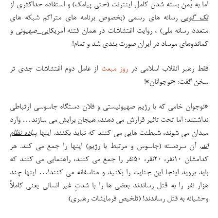
اما به یُمن بسته شدن کامل اینترنت (حتی پیامک) و استفاده حداکثری از
تک گویی
رسانه های رسمی (بخصوص برنامه های متراکم شبکه های
متعدد رسانه ملی) ، روایت اغتشاشات در همان فتنه آمریکایی_صهیونی و
کماندوهای موساد در ایران صورت بندی شد و تمام!
فقط رهبر انقلاب اسلامی در
روز مبعث
از عامل دوم اغتشاشات جدی تر
سخن گفت: «نوجوانان»!
«نوجوان خامی که با رژیم صهیونیستی و فلان دستگاه جاسوسی ارتباطی
نداشتند؛ اما تحت تاثیر قرارش می دهند، هیجان برایش می سازند… وارد
میدان می شوند، شیطنت هایی می کنند که نباید بکنند. اینها
پیاده نظام
اند
. آن سردسته (جاسوس و مرتبط با رژیم) اینها را جمع می کند. هر
کدامشان ۱۰نفر، ۲۰نفر، ۵۰نفر را جمع می کنند، راهنمایی می کنند که
باید بروید اینجا این جنایت را بکنید و متاسفانه می کنند!… اینها چند
هزار نفر را به قتل رساندند بعضی ها را با شدتِ غیر انسانی یعنی کاملاً
وحشیانه به قتل رساندند! (تلخیص فرمایشات رهبری)