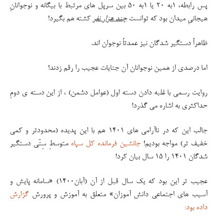
پس رابطه، ۱به ۲۰ یا ۱به ۵۰ بین سرپل های مرتبط با بیگانه و نوجوانانِ
هیجانیِ میدان بود که توانست
چند هزار نفر
کشته هم بگیرد!
ظاهراً دستگیر شدگان نیز عمدتاً نوجوان اند.
اما درصدی از همین نوجوانان آن جنایات عجیب را رقم زدند!
روایت رسمی با غلبه دادن دسته اول (عوامل دشمن) ، از این دسته ی دومِ
حداکثری به اشاره می گذرد!
جالب این که در ناآرامی های ۱۴۰۱ هم با این پدیده (محدودتر و کمی
خفیف تر) مواجه بودیم!
جانشین فرمانده کل سپاه
متوسطِ سِنّی دستگیر
شدگان ۱۴۰۱ را ۱۵ سال بیان کرد!
عجیب تر این بود که یک سال قبل از آن (آبان۱۴۰۰) «سامانه پایش و
آسیب های اجتماعی دانش آموزان» متعلق به آموزش و پرورش
گزارش
داده بود
: