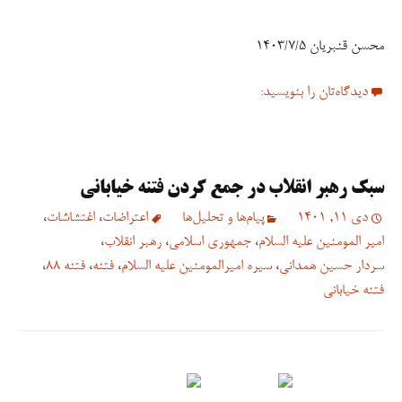
سبک رهبر انقلاب در جمع کردن فتنه خیابانی
دی 11, 1401
پیام‌ها و تحلیل‌ها
اعتراضات
،
اغتشاشات
،
امیر المومنین علیه السلام
،
جمهوری اسلامی
،
رهبر انقلاب
،
سردار حسین همدانی
،
سیره امیرالمومنین علیه السلام
،
فتنه
،
فتنه 88
،
فتنه خیابانی
فتنه۸۸ هم حمایت بیگانه و سازماندهی رسانه معاند را داشت و هم در
تجمعات، تخریب اموال و حتی سلاح (سرد و گرم) کشیدن و درگیری
داشت.
آیت الله خامنه ای چه کرد؟!