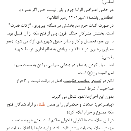
معیاری رهبری در ۱۴۰۱ و سریانش به نظام اداری توسط شهید
رئیسی)
اصل میل کردن به صفر در زندانی سیاسی، رفتن به سمت سیره
امیرالمومنین(ع) است.
لکن در
تصدی مناصب حکومت
، اصل بر برائت نیست و “احراز
صلاحیت”، شرط است.
بدون این احرازها،
نفوذ
شکل می گیرد.
(پیامبر(ص) خلافت و حکمرانی را بر همان
طلقاء
و آزاد شدگان فتح
مکه ممنوع و حرام اعلام کرد)
در این صلاحیت ها الاولی فالاولی حاکم است یعنی هرچه منصب
مهمتر، صلاحیت باید بیشتر ثابت باشد. زاویه دارها با انقلاب نباید در
مناصب مهم بنشینند. (رهبر انقلاب۱۴۰۳/۴/۵)
کسانی که سوء پیشینه هم ندارند، با ریب و شک در بقاء صلاحیت ها
قابل تعویض اند (
فائده قاعده۱۴۷ القواعد و الفوائد
) در اینجا شهادت
مراکز حفاظتی و اطلاعاتیِ امین کفایت می کند (
عهدنامه مالک اشتر
فراز مربوط به کارگزاران
) و مثل قسم اول نیست که اثباتش دادگاه
صالحه بخواهد.