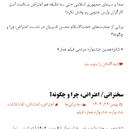
صدا و سیمای جمهوری اسلامی حتی سه دقیقه هم اعتراض مسالمت آمیز
کارگران پارس جنوبی رو پخش نکرد!
برشی از صحبت‌های حجت‌الاسلام محسن قنبریان در نشست اعتراض؛چرا و
چگونه!؟
« شانزدهمین جشنواره مردمی فیلم عمار»
دیدگاه‌تان را بنویسید:
سخنرانی/ اعتراض، چرا و چگونه؟
بهمن 29, 1404
سخنرانی‏‏‌ها
اعتراض
،
اغتشاش
،
اغتشاشات
،
جشنواره
،
جشنواره عمار
،
فیلم
شانزدهمین جشنواره مردمی فیلم عمّار | ۶ بهمن ۱۴۰۴ | تهران؛ سینما