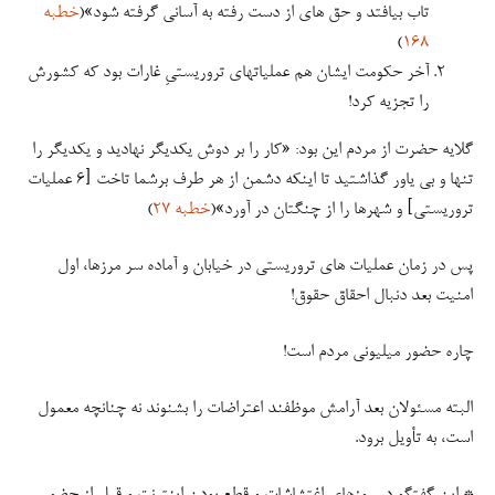
تاب بیافتد و حق های از دست رفته به آسانی گرفته شود»(
خطبه
)
۱۶۸
آخر حکومت ایشان هم عملیاتهای تروریستیِ غارات بود که کشورش
را تجزیه کرد!
گلایه حضرت از مردم این بود: «کار را بر دوش یکدیگر نهادید و یکدیگر را
تنها و بی یاور گذاشتید تا اینکه دشمن از هر طرف برشما تاخت [۶ عملیات
تروریستی] و شهرها را از چنگتان در آورد»(
خطبه ۲۷
)
پس در زمان عملیات های تروریستی در خیابان و آماده سر مرزها، اول
امنیت بعد دنبال احقاق حقوق!
چاره حضور میلیونی مردم است!
البته مسئولان بعد آرامش موظفند اعتراضات را بشنوند نه چنانچه معمول
است، به تأویل برود.
* این گفتگو در روزهای اغتشاشات و قطع بودن اینترنت و قبل از حضور