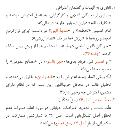
ناباوری به الهیات و گفتمان اعتراض
بسیاری از نخبگان انقلابی و کارگزاران، به «حقّ اعتراض مردم» و
«تکلیف نظام» دراین‌باره باور ندارند؛ درحالی‌که:
امام خمینی «تخطئه» را «
هدیهٔ الهی
» می‌دانست (برای ترازکردنِ
آدم‌ها و رویه‌ها با «ارزش»ها در یک «نظام ارزشی»)،
• خبرگان قانون اساسی شرطِ «مسالمت‌آمیز» را از پیش‌نویس حذف
کردند (
جلسه۲۶
)،
• و
تفسیر
نیز، فریادِ بدی‌ها (
جهر بالسّوء
) در «مصالح عمومی» را
محبوب خدا می‌داند.
امّا؛ برخی ائمهٔ جمعه اعتراض را به «
نامه‌نوشتن
» تقلیل می‌دهند، و
تحلیلِ غالب در محافلِ حزب‌اللهی این است که در نظامِ دارای
دشمن، اعتراض چه وجهی دارد؟!
معطّل‌ماندنِ اصل ۲۶
(حقّ تشکّل‌)
علّتِ شتاب و تشدیدِ اعتراضات خیابانی در مورد اغلبِ صنوف، عدمِ
تحقّق اصل تشکّل‌یابی است. اصل ۲۶ با شیارکشیِ مشارکت در
حکمرانی، از بارِ
اصل ۲۷
(
حقّ تجمّع
) می‌کاهد.