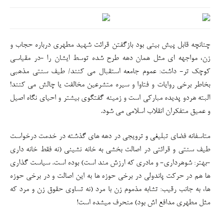
متاسفانه فضای تبلیغی و ترویجی در دهه های گذشته در خدمت درخواست
طیف سنتی و قرائتی در اصالت بخشی به خانه نشینی (نه فقط خانه داری
-بهتر: شوهرداری- و مادری که ارزش مند است) بوده است. سیاست گذاری
ها هم در حرکت پاندولی در برخی حوزه ها به این اصالت و در برخی حوزه
ها، به جانب رقیب: تشابه مذموم زن با مرد (نه تساوی حقوق زن و مرد که
مثل مطهری مدافع اش بود) منحرف میشده است!
چقدر خوب است جوانان و مبلغان عزیز یکبار دیگر دو کتاب:
مساله حجاب
و
نظام حقوق زن در اسلام
شهید مطهری را بخوانند. دانشگاه امام صادق(ع)
در دفتر ۴ خلاصه های آثار ایشان در ۱۵۰صفحه این دو و کتاب اخلاق
جنسی در اسلام و غرب را خلاصه کرده است (برای آنها که حوصله مفصل
خوانی ندارند).
بحثهای تفصیلی تر در پاسخ به شبهات و اشکالات بعد از این کتابها آسانتر
می شود…