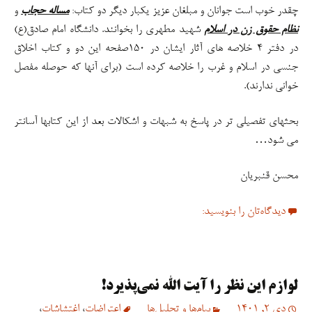
محسن قنبریان
دیدگاه‌تان را بنویسید:
لوازم این نظر را آیت الله نمی‌پذیرد!
دی 2, 1401
پیام‌ها و تحلیل‌ها
اعتراضات
،
اغتشاشات
،
امام علی علیه السلام
،
امیرالمومنین علیه السلام
،
انقلاب اسلامی
،
جمهوری اسلامی
،
سیره امیرالمومنین علیه السلام
،
نهج البلاغه
(صمیمانه با آیت الله محسن اراکی)
مقدمه