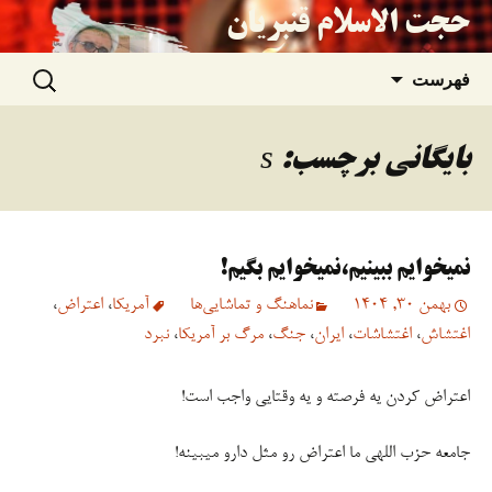
حجت الاسلام قنبریان
جستجو
رفتن
فهرست
برای:
به
بایگانی برچسب: s
نوشته‌ها
نمیخوایم ببینیم،نمیخوایم بگیم!
بهمن 30, 1404
نماهنگ و تماشایی‌ها
آمریکا
،
اعتراض
،
اغتشاش
،
اغتشاشات
،
ایران
،
جنگ
،
مرگ بر آمریکا
،
نبرد
اعتراض کردن یه فرصته و یه وقتایی واجب است!
جامعه حزب اللهی ما اعتراض رو مثل دارو میبینه!