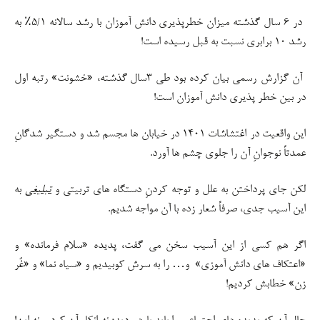
در ۶ سال گذشته میزان خطرپذیری دانش آموزان با رشد سالانه ۵/۱٪ به
رشد ۱۰ برابری نسبت به قبل رسیده است!
آن گزارش رسمی بیان کرده بود طی ۳سال گذشته، «خشونت» رتبه اول
در بین خطر پذیری دانش آموزان است!
این واقعیت در اغتشاشات ۱۴۰۱ در خیابان ها مجسم شد و دستگیر شدگانِ
عمدتاً نوجوانِ آن را جلوی چشم ها آورد.
لکن جای پرداختن به علل و توجه کردنِ دستگاه های تربیتی و
تبلیغی
به
این آسیب جدی، صرفاً شعار زده با آن مواجه شدیم.
اگر هم کسی از این آسیب سخن می گفت، پدیده «سلام فرمانده» و
«اعتکاف های دانش آموزی» و… را به سرش کوبیدیم و «سیاه نما» و «غُر
زن» خطابش کردیم!