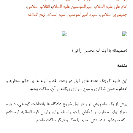
این طلبه کوچک هفته های قبل در بحث نقد و ابرام ها بر حکم محاربه و
اعدام محسن شکاری و موج سواری بیگانه بر آن، ساکت بودم.
بیش از یک ماه پیش تر و در اول شروع دادگاه ها یادداشت کوتاهی، درباره
مجازاتهای محارب و فحّاش با دو واسطه برای رئیس قوه قضائیه فرستادم
-که نمیدانم به دستش رسید یا نه؟- و دیگر ساکت ماندم.
سخن اخیر استاد معظم آیت الله اراکی -که از حکم محارب و مفسد فی
الارض به بغی هم ارتقاء دادند و تقریبا همه حاضران در اغتشاشات را شامل
کردند- ناگزیرم کرد فقط دو پرسش از لوازم نظرشان بپرسم؛ که بعید می
دانم دو لازمه را بپذیرند.
لازمه اول: جواز کشتار خیابانی!
به پایان خطبه۱۷۲ نهج البلاغه درباره باغیان جمل استناد کرده اند که
حضرت فرمود: