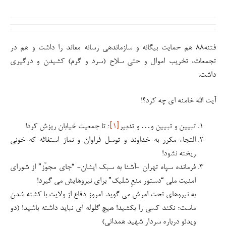
تبیین و تبیین و… و تدبیر
[۱]
؛ تا جمعیت خیابان ریزش کرد!
التجاء مکرر به خداوند و توسل فراوان و نماز استغاثه که خونی
ریخته نشود!
فرمانده سپاه تهران -آشنا به سبک ایشان- “جای مجوّز” از شورای
امنیت ملی “دستور منعِ شلیک” برای نیروهایش می گیرد!
به نیروهای تحت امرش می گوید: امروز دفاع از ولایت با کشته شدن
ماست؛ نکند کسی را بکشید! هیچ گلوله ای نباید داشته باشید! (دو
ویدئو درباره سردار شهید همدانی)
صدنفر از دستگیر شدگان هتاکی عاشورای۸۸، متهم به تخریب و
تعرض های آن روز به تکیه های عزای اباعبدالله هم بودند اما وقتی
مجرم از غیر مجرم (حاضر در صحنه و احیانا همراه با مجرمین) قابل
تفکیک نبود، دستور دادند: اگر قابل تفکیک نیست و احتمال یک
نفر بی گناه هست، همه را آزاد کنند! (
ویدئو سعید جلیلی
)
پس از ریزش جمعیت و عِده و عُده آنها، با وجودی که تریبونهای
حزب اللهی محاکمه و اعدام سران فتنه را بعنوان باغی، مطالبه می
کرد؛ نزدیک به سیره حضرت امیر(ع) با همسر پیامبر(ص) در جمل