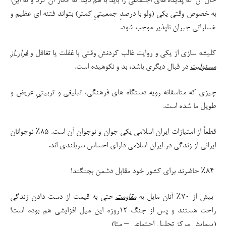
حال آن که پدیده های اجتماعی را باید با هم دید؛ نه انکار آن کرد و نه این!
به خصوص وقتی یکی (ولو با درصدِ جمعیتیِ کمتر) بتواند فتنه ای عظیم و
خساراتی جبران ناپذیر موجب شود.
کلیشه سازی از یکی و روایت غالب کردنش وقتی با غفلت یا تغافل و
فرار از
مسئولیت
در قبال دیگری باشد، بد و نکوهیده است.
چیزی که متاسفانه رویه دستگاه های فرهنگی، تبلیغی و تربیتیِ عریض و
طویل ما شده است.
قطعاً از امتیازات ایران اسلامی یکی جوان و نوجوان آن است. ۸۵٪ نوجوانان
ایرانی از زندگی در ایران اسلامی دارای احساس سربلندی اند.
٪۸۴ حاضرند برای کشور خود مقابل دشمن بجنگند!
بیش از ۷۰٪ آنان مایل به
مقاومت
حتی به قیمت از دست دادن زندگی
راحت هستند و پس از جنگ ۱۲روزه این میل افزایشی هم بوده است!
(پیمایش مرکز تحلیل اجتماعی – متا)