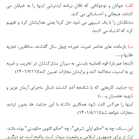
ج)
جنایت کارهایی که با شکنجه آدم کشتند (مثل ماجرای آرمان عزیز و
شهید عجمیان و…)
اینها را هرکس ثابت شود همکاری داشته با این جنایت ها، بدون تردید
مجازات خواهد شد!(۱۴۰۱/۸/۱۱)
این سبک، چه به “حکم اولی شرعی”، چه “حکم ثانوی حکومتی” بوده باشد؛
تراز تر برای جمهوری اسلامی و وضعیت میدان است. واضح است دو دیگریِ
افراط و تفریط از این سبک هرکدام پیامدهای زیان بار خود را همراه دارد.
محسن قنبریان ۱۴۰۱/۱۰/۹
[۱]
در اینباره کتاب فتنه تغلب و مستند من مدیر جلسه ام را ببینید.
[۲]
عایشه بعد از جنگ جمل چه شد؟/ حصر خانگی عایشه توسط
امیرالمومنین