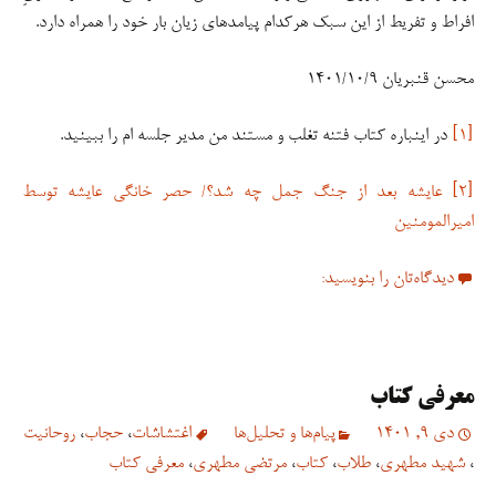
دیدگاه‌تان را بنویسید:
معرفی کتاب
دی 9, 1401
پیام‌ها و تحلیل‌ها
اغتشاشات
،
حجاب
،
روحانیت
،
شهید مطهری
،
طلاب
،
کتاب
،
مرتضی مطهری
،
معرفی کتاب
چنانچه قابل پیش بینی بود بازگفتن قرائت شهید مطهری درباره حجاب و
زن، مواجهه ای مثل همان دهه طرح شده توسط ایشان را -در مقیاسی
کوچک تر- داشت: عموم جامعه استقبال می کنند/ طیف سنتی مذهبی
بخاطر برخی روایات و فتاوا و سیره متشرعین مخالفت یا چالش می کنند!
البته هردو پدیده مبارکی است و زمینه گفتگوی بیشتر و احیای نگاه اصیل
و عمیق متفکران انقلاب اسلامی می شود.