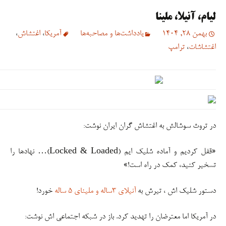
لیام، آنیلا، ملینا
بهمن 28, 1404
یادداشت‌ها و مصاحبه‌ها
آمریکا
،
اغتشاش
،
اغتشاشات
،
ترامپ
در تروث‌ سوشالش به اغتشاش گران ایران نوشت:
«قفل کردیم و آماده شلیک ایم (Locked & Loaded)… نهادها را
تسخیر کنید، کمک در راه است!»
دستور شلیک اش ، تیرش به
آنیلای ۳ساله و ملینای ۵ ساله
خورد!
در آمریکا اما معترضان را تهدید کرد. باز در شبکه اجتماعی اش نوشت: