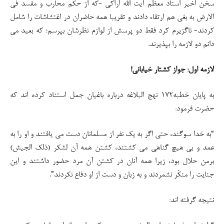
“به خدا سوگند، حتی اگر به یک نفر از مسلمانان دست می یافتند و او را به
عمد و بی هیچ گناهی می کشتند، کشتن همه آن لشکر (ذلک الجیش)
برمن حلال بود، زیرا همه آنان در کشتن آن مرد حضور داشتند و این
جنایت را منکَر نشمردند و به زبان و دست از او دفاع نکردند”.
نتیجه گرفته اند:
“طبق این فرمایش امیرالمؤمنین؛ جمعی که برای براندازی قیام می‌کنند و
اقدام به قتل مسلمان مظلومی می‌کنند، همۀ کسانی که در آن جمع حاضرند
و بر این کار اعتراض نمی‌کنند شریک جرم و باغی به شمار می‌آیند و قتل
آنان به جرم «بغی»، شرعا جائز است.”
بر قتل، جرائم دیگر مثل سوزاندن و نا امن شدن خیابان برای مغازه داران و
تردد خانمهای چادری افزوده و بر عنوان افساد فی الارض و محارب هم
عنوان بغی را افزوده اند و نتیجه گرفته اند: