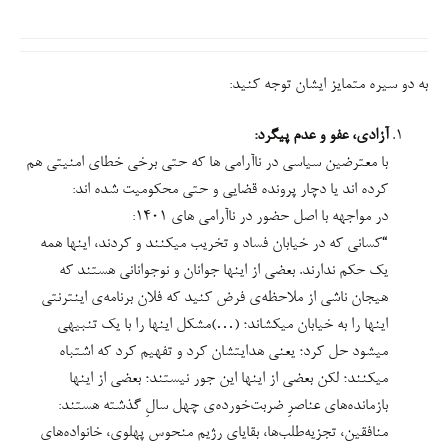
با معترضین سیاسی در ناآرامی ها که حتی برخی خطای امنیتی هم
کرده اند یا دچار پرونده قضایی و حتی محکومیت شده اند:
در مواجهه با اصل حضور در ناآرامی های ۱۴۰۱:
“کسانی که در خیابان فساد و تخریب میکنند و کردند، اینها همه
یک حکم ندارند. بعضی از اینها جوانان و نوجوانانی هستند که
هیجان ناشی از ملاحظه‌ی فرض کنید که فلان برنامه‌ی اینترنتی
اینها را به خیابان میکشاند؛ (…)مشکل اینها را با یک تنبیهی
میشود حل کرد؛ یعنی هدایتشان کرد و تفهیم کرد که اشتباه
میکنند؛ لکن بعضی از اینها این جور نیستند؛ بعضی از اینها
بازمانده‌های عناصرِ ضربت‌خورده‌ی چهل سالِ گذشته هستند:
منافقین، تجزیه‌طلب‌ها، بقایای رژیم منحوس پهلوی، خانواده‌های
ساواکی‌های مطرود و منفور که بیانیّه‌‌ی اخیر وزارت اطّلاعات تا
حدود زیادی برخی از این مطالب را روشن کرد”(۱۱مهر۱۴۰۱)
در ۱۹دی۱۴۰۱ هم دو گانه باتوم و تبیین را طرح و چاره وسوسه بر
ذهن جوانان (در ماجراهای۱۴۰۱) را تبیین بیان کردند نه باتوم.
عفو معیاری
رهبری پس از ناآرامی های ۱۴۰۱:
تمام محکومان ۱۴۰۱ از ۲۵شهریور تا زمان اعلام