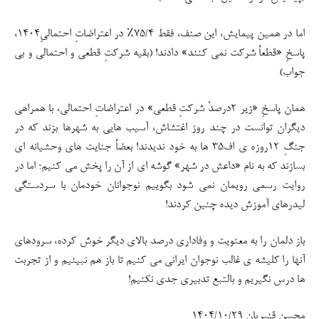
اما در همین پیمایش، این صنف، فقط ۷۵/۴٪ در اعتراضاتِ احتمالیِ۱۴۰۴،
پاسخِ «قطعاً شرکت نمی کنند» دادند! (بقیه شرکتِ قطعی و احتمالی و بی
جواب)
همان پاسخِ «زیر ۲درصدْ شرکتِ قطعی» در اعتراضاتِ احتمالی، با همراهی
دیگران توانست در چند روز اغتشاش، آسیب هایی به شهرها بزند که در
جنگِ ۱۲روزه ی اف۳۵ ها به خود ندیدند! بعضاً جنایت های وحشیانه ای
بسازند که به نام «داعش در شهر» گوشه ای از آن را پخش می کنیم؛ اما در
روایت رسمی رویمان نمی شود بگوییم نوجوانان خودمان با سردستگی
لیدرهای آموزش دیده چنین کردند!
باز دلمان را به معنویت و وفاداری درصد بالای دیگر خوش کرده، سرودهای
آنها را کلیشه ی غالب نوجوان ایرانی می کنیم تا باز هم نبینیم و از تجربت
ها درس نگیریم و بالتبع تدبیری جدی نکنیم!
محسن قنبریان ۱۴۰۴/۱٠/۲۹