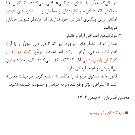
درحالی‌که تجّار با «اتاق بازرگانی» لابی می‌کنند، کارگران (با
حداکثر ٪۷ تشکّل)، و کارمندان و معلّمان و… با درصدی کم‌تر،
امکانی برای پیگیری اعتراض خود ندارند؛ لذا منتظر شلوغی خیابان
می‌مانند!
مؤثرنبودن اعتراض آرام و قانونی
همان اندک تشکّل‌های موجود نیز که گاهی (بی مجوّز و با آن)
اعتراضاتِ صنفی، آرام و وفادارانه (مانند
تجمّع ۳تا۵ هزارنفری
کارگران پارس‌جنوبی
آذر ۱۴۰۴) برگزار می‌کنند، اثری ندارد و این
بی‌اثربودن، پیام خطرناکی دارد.
قانون باید مسئول مربوطه را مکلّف به «پاسخگویی در مهلت معیّن»
کند تا اعتراض مؤثر واقع شده و به خیابان و خشونت کشیده نشود.
محسن قنبریان | ۸ بهمن ۱۴۰۴
دیدگاه‌تان را بنویسید: