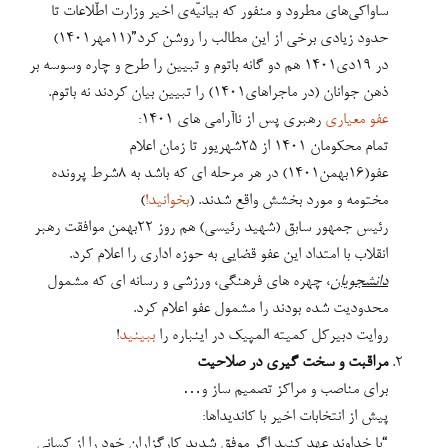
عفو(۱۶بهمن۱۴۰۱) در هر مرحله ای که باشد به ۸شرط پرونده
مختومه و مورد بخشش واقع شدند. (
بخوانید!
)
رئیس جمهور سابق (شهید رئیسی) هم روز ۲۲بهمن موافقت رهبر
انقلاب با امتداد این عفو قضایی به حوزه اداری را اعلام کرد.
دانشجویان
، چهره های فرهنگی، ورزشی و رسانه ای که مشمول
محدودیت شده بودند را مشمول عفو اعلام کرد.
روایت دبیرکل کمیته المپیک در اینباره را
ببینید
!
مراقبت و سخت گیری در صلاحیت
برای مناصب و مراکز تصمیم ساز و…
پیش از انتخابات اخیر با کاندیداها:
“با خداوند عهد کنید اگر موفق شدید کارگزاران خود را از کسانی
قرار ندهید که ذره ای با انقلاب زاویه دارند”(۱۴۰۳/۴/۵)
هشدار دوباره درباره نفوذ:
“نمی‌شود ملت ایران قبول کند که همان پرچم‌ها به وسیله افراد
نفوذی، به وسیله انسان‌های فریب‌خورده در داخل کشور برافراشته
بشود.
این پرچم، پرچم نفوذ فرهنگی و سبک زندگی دشمن و وسوسه‌های