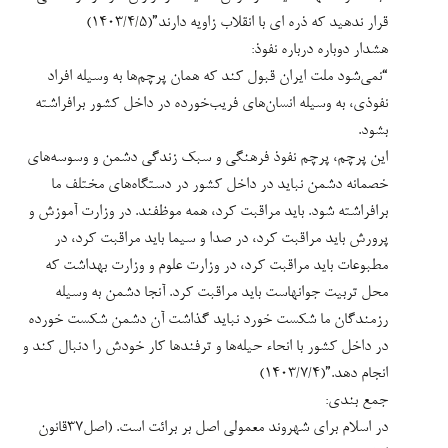
خصمانه دشمن نباید در داخل کشور در دستگاه‌های مختلف ما
برافراشته شود. باید مراقبت کرد، همه موظفند. در وزارت آموزش و
پرورش باید مراقبت کرد، در صدا و سیما باید مراقبت کرد، در
مطبوعات باید مراقبت کرد، در وزارت علوم و وزارت بهداشت که
محل تربیت جوانهاست باید مراقبت کرد. آنجا دشمن به وسیله
رزمندگان ما شکست خورد نباید گذاشت آن دشمن شکست خورده
در داخل کشور با انحاء حیله‌ها و ترفندها کار خودش را دنبال کند و
انجام دهد.”(۱۴۰۳/۷/۴)
جمع بندی:
در اسلام برای شهروند معمولی اصل بر برائت است. (اصل۳۷قانون
اساسی)
هر حضور اعتراضی الزاما جرم و بغی نیست حتی اگر همراه با
خطاهایی باشد.(۱۱مهر۱۴۰۱ رهبر انقلاب)
در صورت اثبات جرم هم بخشش در هنگام پیروزی، “زکات قدرت”
است. بخشش مشرکانِ جنگ افروز، پس از فتح مکه از آن قبیل بود.
با این عفو، تحصیل و کار و سایر حقوق شهروندی آزاد می شود. (عفو