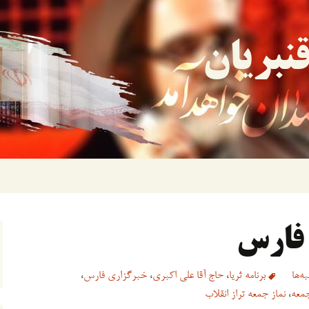
نبریان
 فارس
ه‌ها
برنامه ثریا
،
حاج آقا علی اکبری
،
خبرگزاری فارس
،
جمعه
،
نماز جمعه تراز انقلاب