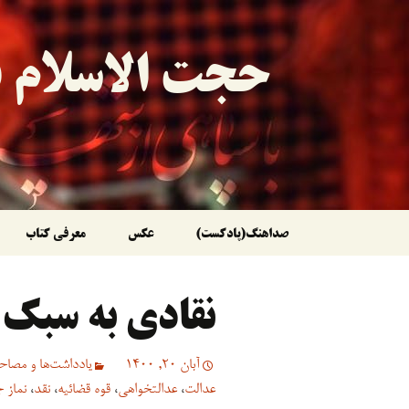
حجت الاسلام ق
رفتن
صداهنگ(پادکست)
عکس
معرفی کتاب
به
نقادی به سبک
نوشته‌ها
آبان 20, 1400
یادداشت‌ها و مصاحب
عدالت
،
عدالتخواهی
،
قوه قضائیه
،
نقد
،
نماز 