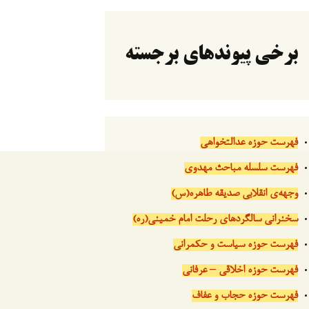
برخی پیوندهای برجسته
فهرست حوزه عدالتخواهی
فهرست سلسله مباحث مهدوی
وجهه‌ی انقلابی صدیقه طاهره(س)
سخنرانی سالگردهای رحلت امام خمینی(ره)
فهرست حوزه سیاست و حکمرانی
فهرست حوزه اخلاقی – عرفانی
فهرست حوزه حجاب و عفاف