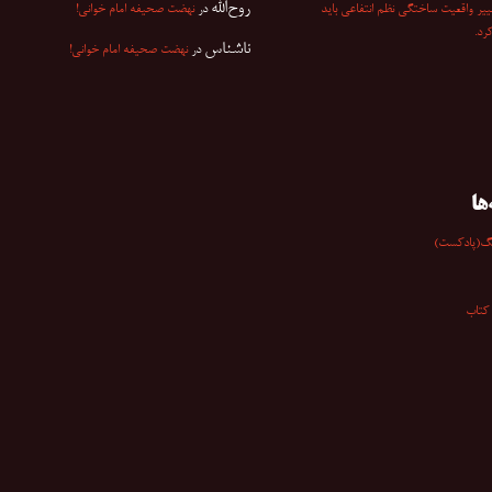
روح‌الله
ییر واقعیت ساختگی نظم انتفاعی باید
در
نهضت صحیفه امام خوانی!
کرد.
ناشناس
در
نهضت صحیفه امام خوانی!
ها
گ(پادکست)
کتاب