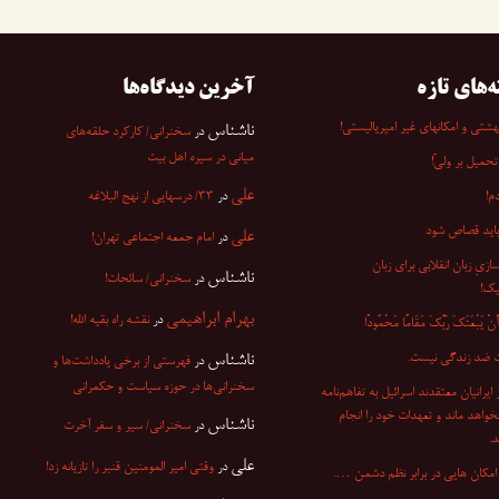
ه‌های تازه
آخرین دیدگاه‌ها
شتی و امکانهای غیر امپریالیستی!
ناشناس
در
سخنرانی/ کارکرد حلقه‌های
میانی در سیره اهل بیت
تحمیل بر ولیّ!
علی
م!
در
۳۳/ درسهایی از نهج البلاغه
باید قصاص شود
علی
در
امام جمعه اجتماعی تهران!
ازیِ زبان انقلابی برای زبان
ناشناس
در
سخنرانی/ سائحات!
یک!
بهرام ابراهیمی
در
نقشه راه بقیه الله!
ْ یَبْعَثَکَ رَبُّکَ مَقَامًا مَحْمُودًا
 ضد زندگی نیست.
ناشناس
در
فهرستی از برخی یادداشت‌ها و
سخنرانی‌ها در حوزه سیاست و حکمرانی
۷ از ایرانیان معتقدند اسرائیل به تفاهم‌نامه
نخواهد ماند و تعهدات خود را انجام
ناشناس
در
سخنرانی/ سیر و سفر آخرت
.
علی
در
وقتی امیر المومنین قنبر را تازیانه زد!
مکان هایی در برابر نظم دشمن ….