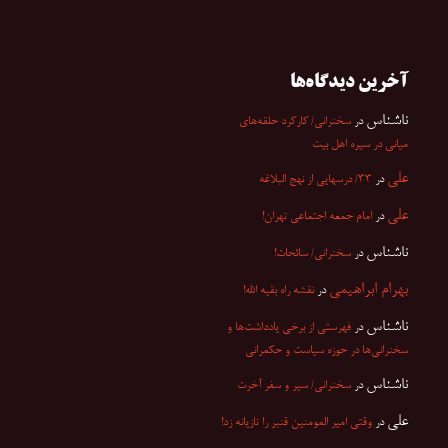
آخرین دیدگاه‌ها
ناشناس
در
سخنرانی/ کارکرد حلقه‌های
میانی در سیره اهل بیت
علی
در
۳۳/ درسهایی از نهج البلاغه
علی
در
امام جمعه اجتماعی تهران!
ناشناس
در
سخنرانی/ سائحات!
بهرام ابراهیمی
در
نقشه راه بقیه الله!
ناشناس
در
فهرستی از برخی یادداشت‌ها و
سخنرانی‌ها در حوزه سیاست و حکمرانی
ناشناس
در
سخنرانی/ سیر و سفر آخرت
علی
در
وقتی امیر المومنین قنبر را تازیانه زد!