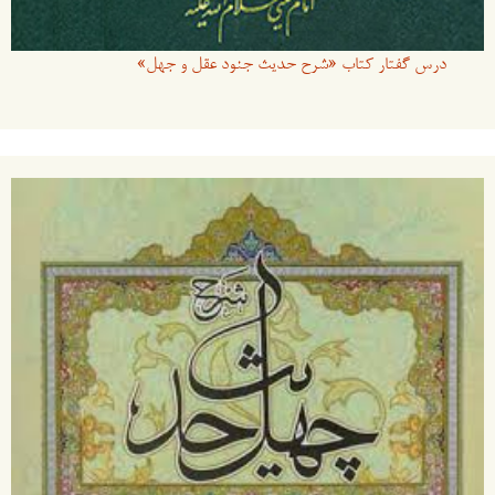
درس گفتار کتاب «شرح حدیث جنود عقل و جهل»