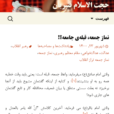
حجت الاسلام قنبریان
جستجو
رفتن
فهرست
برای:
به
نماز جمعه، قبله‌ی جامعه؟!
نوشته‌ها
شهریور 23, 1400
یادداشت‌ها و مصاحبه‌ها
رهبر انقلاب
،
عدالت
،
عدالتخواهی
،
مقام معظم رهبری
،
نماز جمعه
،
نماز جمعه تراز انقلاب
وقتی امام صادق(ع) میفرماید: واعظ جمعه، قبله است؛ یعنی باید وقت خطبه
همه رو به او بنشینند
[۱]
؛ و کنایه از اینکه گفتمانِ متبوع باید از آنجا
برخیزد نه بعلت سستی منطق یا بیان ضعیف، محافظه کار و تابعِ گفتمان
های جاری شود!
وقتی امام باقر(ع) می فرماید: آخرین کلامش “انَّ الله یامر بالعدل و