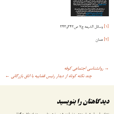
[۱]
وسائل الشیعه ج۷ ص۳۴۲و۳۴۳
[۲]
همان
روانشناسی اجتماعی کوفه
→
اوبری
چند نکته کوتاه از دیدار رئیس قضاییه با اتاق بازرگانی
←
وشته
دیدگاهتان را بنویسید