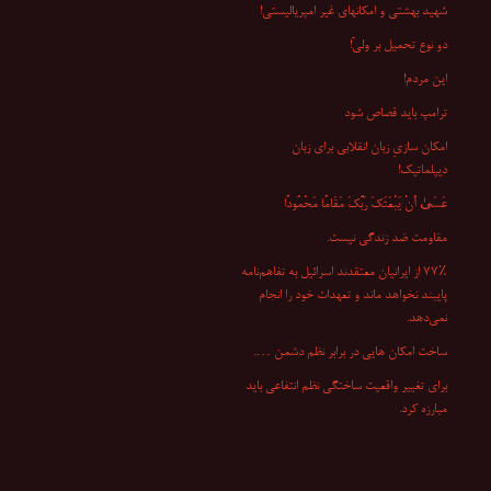
شهید بهشتی و امکانهای غیر امپریالیستی!
دو نوع تحمیل بر ولیّ!
این مردم!
ترامپ باید قصاص شود
امکان سازیِ زبان انقلابی برای زبان
دیپلماتیک!
عَسَىٰ أَنْ یَبْعَثَکَ رَبُّکَ مَقَامًا مَحْمُودًا
مقاومت ضد زندگی نیست.
۷۷٪ از ایرانیان معتقدند اسرائیل به تفاهم‌نامه
پایبند نخواهد ماند و تعهدات خود را انجام
نمی‌دهد.
ساخت امکان هایی در برابر نظم دشمن ….
برای تغییر واقعیت ساختگی نظم انتفاعی باید
مبارزه کرد.