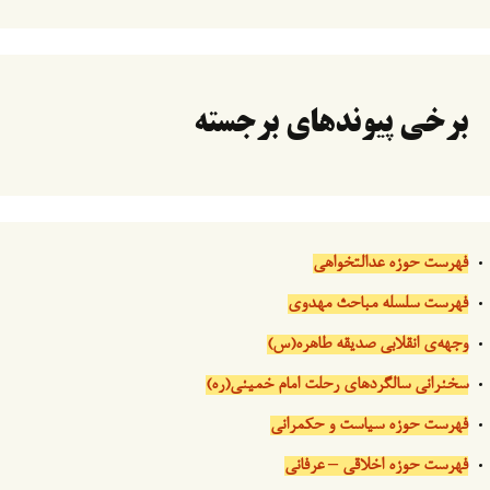
برخی پیوندهای برجسته
فهرست حوزه عدالتخواهی
فهرست سلسله مباحث مهدوی
وجهه‌ی انقلابی صدیقه طاهره(س)
سخنرانی سالگردهای رحلت امام خمینی(ره)
فهرست حوزه سیاست و حکمرانی
فهرست حوزه اخلاقی – عرفانی