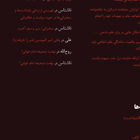
 ضد زندگی نیست.
۷ از ایرانیان معتقدند اسرائیل به تفاهم‌نامه
ناشناس
در
فهرستی از برخی یادداشت‌ها و
نخواهد ماند و تعهدات خود را انجام
سخنرانی‌ها در حوزه سیاست و حکمرانی
.
ناشناس
در
سخنرانی/ سیر و سفر آخرت
مکان هایی در برابر نظم دشمن ….
علی
در
وقتی امیر المومنین قنبر را تازیانه زد!
ییر واقعیت ساختگی نظم انتفاعی باید
کرد.
روح‌الله
در
نهضت صحیفه امام خوانی!
اینکه نماینده تراز ملت مبعوث باشند،
ناشناس
در
نهضت صحیفه امام خوانی!
دند.
ها
گ(پادکست)
کتاب