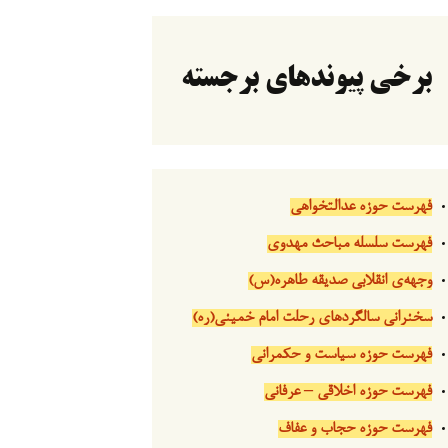
برخی پیوندهای برجسته
فهرست حوزه عدالتخواهی
فهرست سلسله مباحث مهدوی
وجهه‌ی انقلابی صدیقه طاهره(س)
سخنرانی سالگردهای رحلت امام خمینی(ره)
فهرست حوزه سیاست و حکمرانی
فهرست حوزه اخلاقی – عرفانی
فهرست حوزه حجاب و عفاف