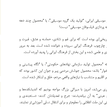
موسیقی ایرانی، “تولید یک گروه موسیقی”، یا “محصول چند دهه
ه پردازی فیلسوفان موسیقی” نیست!
ریخی‌ای بوده است که برای غم و شادی، حماسه و عشق، غیرت و
ر چارچوب فرهنگ ایرانی سروده و خوانده شده است. بعد به مرور
ی و علمی شده و این بخش از فرهنگ ایرانی را پدید آورده است.
که “محصول تولید سازمانی نهادهای حکومتی”، یا “نگاه پیشینی و
ه‌خوار” باشد؛ محصول جوشش مردمیِ پیر و جوان این کشور بوده که
ر اقلیم و متناسب با نیازهای واقعی مردم، خلق و ابتکار شده است.
۴۰سال همه جمع‌آوری می‌شد، امروز با میراثی بزرگ مواجه بودیم که اندیشکده‌ها و
 و عینی” به آن بیاندیشند؛ جرح و تعدیلشان کنند؛ دسته‌بندی و
ین ملت انقلابی را معلوم‌تر و برای انتقال نسلی آموزشی‌تر نمایند.