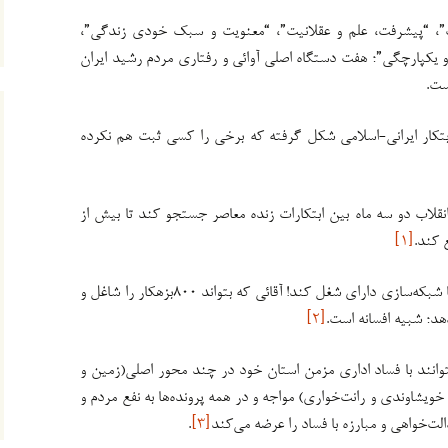
ت”، “پیشرفت، علم و عقلانیت”، “معنویت و سبک خودی زندگی”،
 و یکپارچگی”؛ هفت دستگاه اصلی آوائی و رفتاری مردم رشید ایران
ابتکار ایرانی-اسلامی شکل گرفته که برخی را کسی ثبت هم نکرده
ا یک “عهدواره” در ۴۰سالگی انقلاب دو سه ماه بین ابتکارات زنده معاصر جستجو کند تا بیش از
[۱]
خانمی که خود جوش بتواند ۵۰۰ جوان را با شبکه‌سازی دارای شغل کند! آقائی که بتواند ٨۰۰بزهکار را شاغل و
هد؛ شبیه افسانه است.
[۲]
انند با فساد اداری مزمن استان خود در چند محور اصلی(زمین و
خویشاوندی و رانت‌خواری) مواجه و در همه پرونده‌ها به نفع مردم و
لت‌خواهی و مبارزه با فساد را عرضه می‌کند
[۳]
.