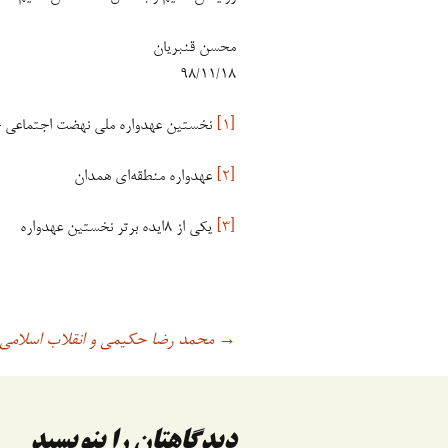
محسن قنبریان
۹۸/۱۱/۱۸
[۱]
نخستین عهدواره ملی نهضت اجتماعی جوان
[۲]
عهدواره منطقه‌ای همدان
[۳]
یکی از ٨ایده برتر نخستین عهدواره
محمد رضا حکیمی و انقلاب اسلامی
اوبری
→
وشته
دیدگاهتان را بنویسید