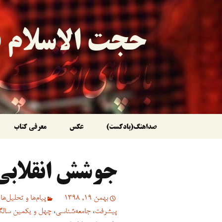
حجت الاسلام ق
رفتن
صداهنگ(پادکست)
عکس
معرفی کتاب
به
جوشش انقلابی
نوشته‌ها
بهمن 19, 1398
پیام‌ها و تحلیل‌ها
پیشرفت
،
جامعه‌شناسی
،
چهل و یکمین سالگر