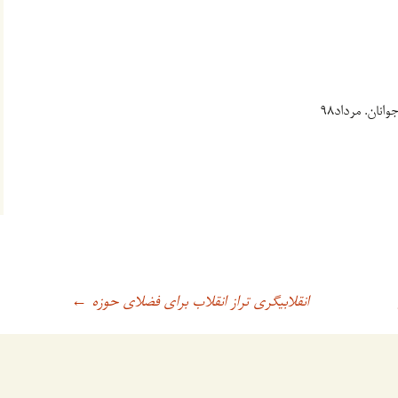
ان. مرداد۹٨
انقلابیگری تراز انقلاب برای فضلای حوزه
←