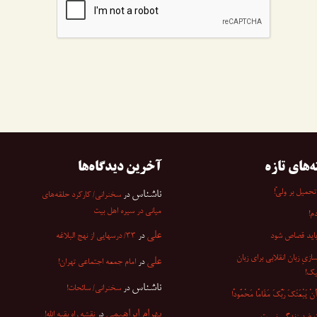
ه‌های تازه
آخرین دیدگاه‌ها
تحمیل بر ولیّ!
ناشناس
در
سخنرانی/ کارکرد حلقه‌های
میانی در سیره اهل بیت
م!
علی
باید قصاص شود
در
۳۳/ درسهایی از نهج البلاغه
ازیِ زبان انقلابی برای زبان
علی
در
امام جمعه اجتماعی تهران!
یک!
ناشناس
در
سخنرانی/ سائحات!
ْ یَبْعَثَکَ رَبُّکَ مَقَامًا مَحْمُودًا
بهرام ابراهیمی
در
نقشه راه بقیه الله!