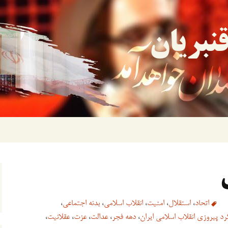
نبریان
اتحاد
،
استقلال
،
امنیت
،
انقلاب اسلامی
،
بدنه اجتماعی
،
د پیروزی انقلاب اسلامی ایران
،
دهه فجر
،
عدالت
،
عزت
،
عقلانیت
،