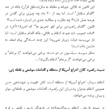
یعنی بایدتا حالا ۵گزارش داده شده باشد!!!
این قانون نه تلافی جویانه و مقابله به مثل(منطق قرآن) بلکه در حد
“اقدام متقابل” است. اما بعد از ۲۰ ماه چه چیزی برای گفتن در
عرصه عمل دارد؟! چه نظارت و مطالبه جدی در اینباره شده است؟!
قانون “اقدام راهبردی برای لغو تحریم ها” که اخیرا(۱۱آذر) در
۶ماده تصویب شد هم نه انتقام و تلافی، بلکه اقدام متقابل است؛ اما
باز می‌بینید دولت زیربار نمی‌رود! این چند دسته‌گی پیام ضعف به
دشمن داده است!
بنظر میرسد سیاسیون در دو دسته: برخی می‌خواهند “با برجام” و
برخی می‌خواهند “از برجام” انتقام بگیرند!…
نسبت راهبرد کلان اخراج آمریکا از منطقه و اقدامات موضعی و نقطه زنی:
انتقام سردار، اخراج آمریکا از منطقه است؛ لکن تقویت و جهت‌دهی حس
عمومی انتقام بعنوان پشتیبان این راهبرد، اقدامات موضعی و نقطه‌ای موثر
و پیش برنده می‌خواهد.
در نمونه تاریخی: انتقام سیدالشهدا(ع) در فرهنگ شیعی، ظهور و فرج