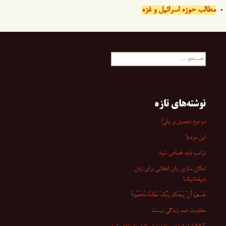
مطالب حوزه اسرائیل و غزه
جستجو
برای:
نوشته‌های تازه
دو نوع تحمیل بر ولیّ!
این مردم!
ترامپ باید قصاص شود
امکان سازیِ زبان انقلابی برای زبان
دیپلماتیک!
عَسَىٰ أَنْ یَبْعَثَکَ رَبُّکَ مَقَامًا مَحْمُودًا
مقاومت ضد زندگی نیست.