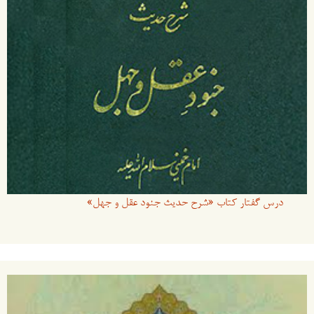
درس گفتار کتاب «شرح حدیث جنود عقل و جهل»