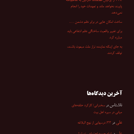
۷۷٪ از ایرانیان معتقدند اسرائیل به تفاهم‌نامه
پایبند نخواهد ماند و تعهدات خود را انجام
نمی‌دهد.
ساخت امکان هایی در برابر نظم دشمن ….
برای تغییر واقعیت ساختگی نظم انتفاعی باید
مبارزه کرد.
به جای اینکه نماینده تراز ملت مبعوث باشند،
توقف کردند.
آخرین دیدگاه‌ها
ناشناس
در
سخنرانی/ کارکرد حلقه‌های
میانی در سیره اهل بیت
علی
در
۳۳/ درسهایی از نهج البلاغه
علی
در
امام جمعه اجتماعی تهران!