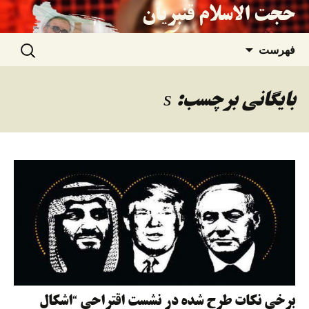
حجت الاسلام قنبریان
جستجو
رفتن
فهرست
برای:
به
بایگانی برچسب: s
نوشته‌ها
برخی نکات طرح شده در نشست اقتراحی “اشکال