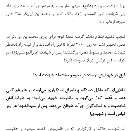
چرا شهادت سیدالشهدا(ع)، میثم تمار و… به مردم جرأت سلحشوری داد
ولی شهادت امیر المومنین(ع)، مالک اشتر و محمد بن ابی‌بکر نه؟! حتی
نتیجه ارعاب داد!
تعجب نکنید
انتقام
مالک
گرفته نشد! کوفه برای یاری محمد بن ابی‌بکر در
مصر، تجهیز نشد؛ به زور ۲۰۰۰ نفر با تاخیر راه افتادند و از نیمه راه (بخاطر
شهادت محمد و سقوط مصر) برگشتند! پس از شهادت امیرالمومنین(ع) هم
کوفه به قدر توابینِ کربلا مقاومت نکرد!
فرق در شهدایش نیست؛ در نحوه و مختصات شهادت است!
انقلابی‌ای که مقابل دستگاه پرطمراق استکباری می‌ایستد و علیرغم کمی
عِده و عُده، “نه” می‌گوید و مظلومانه شهید می‌شود؛ به طرفدارانش
شخصیت و به تماشاگران جرأت طوفان می‌دهد. پس از سیدالشهدا هر روز
قیامی است و شهیدی!
اما شهادت حاکم و کارگزاری که در قلمرویش کشته میشود و حکومت