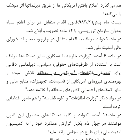
هم می‌‌گذرد. اطلاع یافتن آمریکائی ها از طریق دیپلماتها اثر موشک
را می‌‌کاهد!
بیست ماه پیش(۹۸/۲/۳)قانون اقدام متقابل در برابر اعلام سپاه
بعنوان سازمان تروریستی، با ۱۲ ماده تصویب و ابلاغ شد.
در ماده۲ دولت موظف به اقدام متقابل در چارچوب مصوبات شورای
عالی امنیت ملی شد.
در ماده ۶ آمده: “وزارت خارجه با همکاری سایر دستگاه‌ها موظف
است با استفاده از ظرفیت‌های حقوقی،‌ سیاسی، دیپلماسی دفاعی
برای
تعطیلی پایگاه‌های آمریکایی در منطقه
تلاش نموده و
بهره‌مندی نیروهای آمریکائی از تاسیسات، تجهیزات، منابع مالی و
سایر کمک‌های احتمالی کشورهای منطقه را خاتمه دهد”!
در مواد دیگر “وزارت اطلاعات” و “قوه قضاییه” را هم مامور اقداماتی
کرده است.
در ماده۱۱ آمده: “دولت و کلیه دستگاه‌های مشمول این قانون
موظفند
هر چهار ماه
یکبار گزارش عملکرد خود را به کمیسیون
امنیت ملی برای طرح در مجلس ارائه نماید!