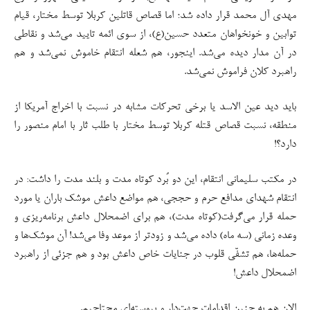
مهدی آل محمد قرار داده شد؛ اما قصاص قاتلین کربلا توسط مختار، قیام
توابین و خونخواهان متعدد حسین(ع)، از سوی ائمه تایید می‌شد و نقاطی
در آن مدار دیده می‌شد. اینجور، هم شعله انتقام خاموش نمی‌شد و هم
راهبرد کلان فراموش نمی‌شد.
باید دید عین الاسد یا برخی تحرکات مشابه در نسبت با اخراج آمریکا از
منطقه، نسبت قصاص قتله کربلا توسط مختار با طلب ثار با امام منصور را
دارد؟!
در مکتب سلیمانی انتقام، این دو بُرد کوتاه مدت و بلند مدت را داشت: در
انتقام شهدای مدافع حرم و حججی، هم مواضع داعش موشک باران یا مورد
حمله قرار می‌‌گرفت(کوتاه مدت)، هم برای اضمحلال داعش برنامه‌ریزی و
وعده زمانی (سه ماه) داده می‌شد و زودتر از موعد وفا می‌شد! آن موشک‌ها و
حمله‌ها، هم تشفّی قلوب در جنایات خاص داعش بود و هم جزئی از راهبرد
اضمحلال داعش!
الان هم به چنین اقدامات جهت‌دار و پیوسته‌ای محتاجیم.