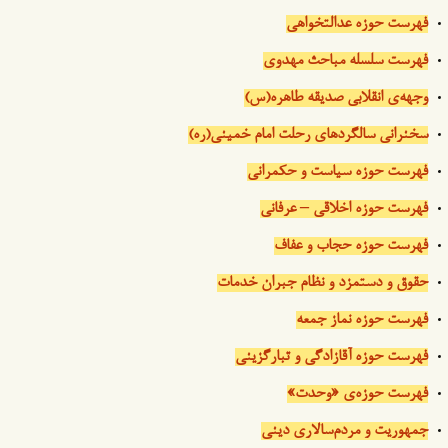
فهرست حوزه عدالتخواهی
فهرست سلسله مباحث مهدوی
وجهه‌ی انقلابی صدیقه طاهره(س)
سخنرانی سالگردهای رحلت امام خمینی(ره)
فهرست حوزه سیاست و حکمرانی
فهرست حوزه اخلاقی – عرفانی
فهرست حوزه حجاب و عفاف
حقوق و دستمزد و نظام جبران خدمات
فهرست حوزه نماز جمعه
فهرست حوزه آقازادگی و تبارگزینی
فهرست حوزه‌ی «وحدت»
جمهوریت و مردم‌سالاری دینی