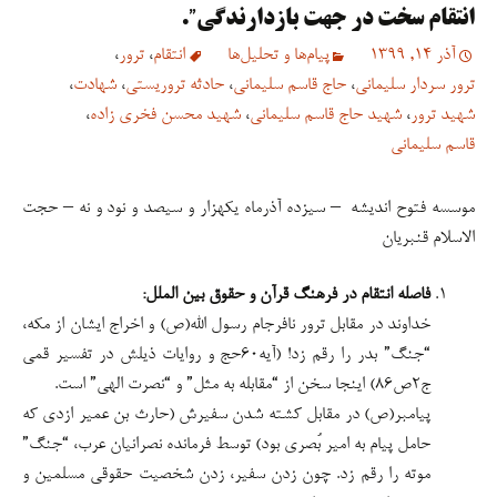
انتقام سخت در جهت بازدارندگی”.
آذر 14, 1399
پیام‌ها و تحلیل‌ها
انتقام
،
ترور
،
ترور سردار سلیمانی
،
حاج قاسم سلیمانی
،
حادثه تروریستی
،
شهادت
،
شهید ترور
،
شهید حاج قاسم سلیمانی
،
شهید محسن فخری زاده
،
قاسم سلیمانی
موسسه فتوح اندیشه – سیزده آذرماه یکهزار و سیصد و نود و نه – حجت
الاسلام قنبریان
فاصله انتقام در فرهنگ قرآن و حقوق بین الملل:
خداوند در مقابل ترور نافرجام رسول الله(ص) و اخراج ایشان از مکه،
“جنگ” بدر را رقم زد! (آیه۶۰حج و روایات ذیلش در تفسیر قمی
ج۲ص۸۶) اینجا سخن از “مقابله به مثل” و “نصرت الهی” است.
پیامبر(ص) در مقابل کشته شدن سفیرش (حارث بن عمیر ازدی که
حامل پیام به امیر بُصری بود) توسط فرمانده نصرانیان عرب، “جنگ”
موته را رقم زد. چون زدن سفیر، زدن شخصیت حقوقی مسلمین و