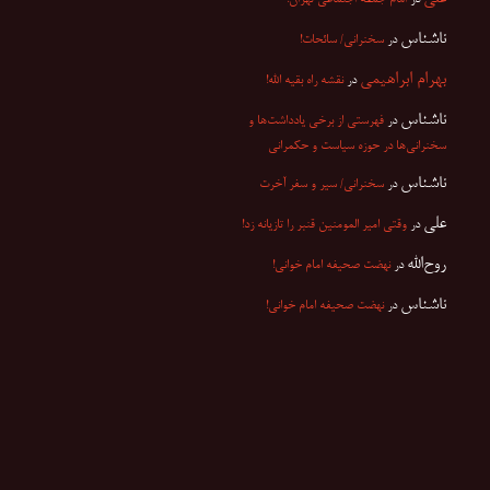
ناشناس
در
سخنرانی/ سائحات!
بهرام ابراهیمی
در
نقشه راه بقیه الله!
ناشناس
در
فهرستی از برخی یادداشت‌ها و
سخنرانی‌ها در حوزه سیاست و حکمرانی
ناشناس
در
سخنرانی/ سیر و سفر آخرت
علی
در
وقتی امیر المومنین قنبر را تازیانه زد!
روح‌الله
در
نهضت صحیفه امام خوانی!
ناشناس
در
نهضت صحیفه امام خوانی!