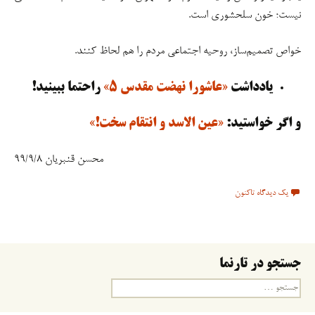
نیست؛ خون سلحشوری است.
خواص تصمیم‌ساز، روحیه اجتماعی مردم را هم لحاظ کنند.
یادداشت
«عاشورا نهضت مقدس ۵»
راحتما ببینید!
و اگر خواستید:
«عین الاسد و انتقام سخت!»
محسن قنبریان ۹۹/۹/۸
یک دیدگاه تاکنون
جستجو در تارنما
جستجو
برای: