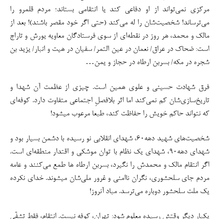
مرکزی نمی‌تواند از او دفاعی کند یا انتقامی بستاند؛ مردم قلمرو را
می‌ترساند! شخصیت‌شان را له می‌کند (حتی اگر خود مقصر باشند)! بعد از
مالک و محمد، هر روز در نقطه‌ای از سوی فرستادگان معاویه یورش و تاراج
است: ضحاک در عراق/ نعمان در عین التمر/ سفیان در هیت و انبار/ یزید بن
شجره در مکه/ بسربن ارطاه در حجاز و یمن…
فرق شهادت حسینی و علوی همین است. چیزی از عظمت آن شهدا و
تاریخ‌سازی‌شان کم نمی‌کند اما اثر بلافصلِ اجتماعی متفاوت دارد. کوفه‌ای
که نتواند حاکم خویش را حفاظت کند، طبعا مرعوب میشود!
شخصیت‌های شهید دهه۶۰، شهدای انقلابی نو رسیده با دشمن بسیار بود و
شهدای دهه۹۰، شهدای یک نظام با توان موشکی و اقتدار منطقه‌ای است.
اگر انتقام مالک و محمدش را نگیرد، بسربن ارطاه ها طمع می‌کنند و عامه
مردم جای سلحشوری، نگران ناامنی و غرور ملی‌شان میشوند. خدای نکرده
یک ملت سلحشور دوباره می‌ترسد. مباد آنروز!
یکبار دیگر وقتش رسیده معلوم شود: تهران، کوفه نیست. انتقام، فقط تشفّی