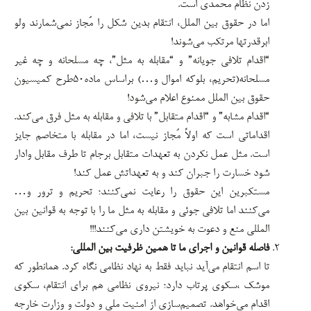
زدن نظام محمدی است.
اما در حقوق بین الملل، انتقام بدین شکل را مُجاز نمی‌شمارند ولو
ابرقدرتها مرتکب می‌شوند!
“اقدام تلافی جویانه” و “مقابله به مثل”، چه مسلحانه و چه غیر
مسلحانه(تحریم، بلوکه اموال و…) براساس ماده۵۰طرح کمیسیون
حقوق بین الملل ممنوع اعلام می‌شود!
“اقدام مشابه” و “اقدام متقابل” با تلافی و مقابله به مثل فرق می‌‌کند.
اقداماتی است که اولاً مُجاز نیست، اما در مقابله با متخاصم جایز
است. مثل عمل نکردن به تعهدات متقابل برجام تا طرف مقابل وادار
شود خسارت را جبران کند و به تعهداتش عمل کند!
مستکبرین این حقوق را رعایت نمی‌‌کنند؛ تحریم و ترور و…
می‌‌کنند اما تلافی جوئی و مقابله به مثل ما را با توجه به قوانین بین
المللی منع و دعوت به خویشتن داری می‌‌کنند!!!
فاصله قوانین و اجرای ما تا همین ظرفیت بین المللی:
تا اسم انتقام می‌آید نباید فقط به نهاد نظامی نگاه کرد. همانطور که
موشک ،سکوی پرتاب دارد؛ نیروی نظامی هم برای انتقام، سکوی
اقدام می‌خواهد. تصمیم‌سازی از امنیت ملی و دولت و وزارت خارجه