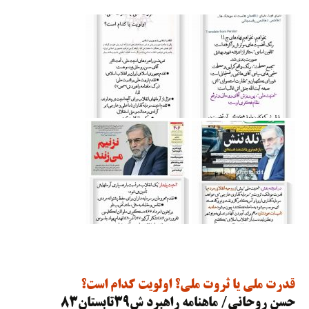
قدرت ملی یا ثروت ملی؟ اولویت کدام است؟
حسن روحانی/ ماهنامه راهبرد ش٣٩تابستان٨٣