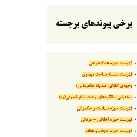
برخی پیوندهای برجسته
فهرست حوزه عدالتخواهی
فهرست سلسله مباحث مهدوی
وجهه‌ی انقلابی صدیقه طاهره(س)
سخنرانی سالگردهای رحلت امام خمینی(ره)
فهرست حوزه سیاست و حکمرانی
فهرست حوزه اخلاقی – عرفانی
فهرست حوزه حجاب و عفاف