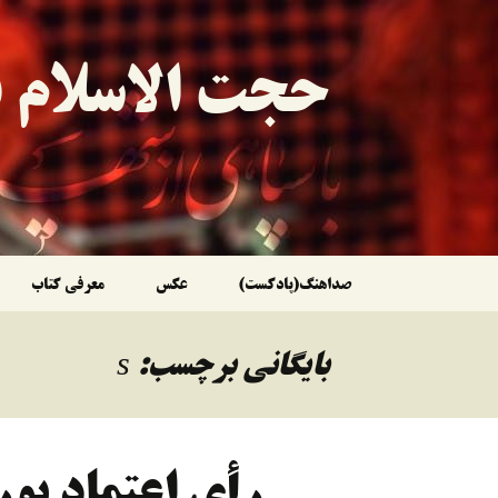
حجت الاسلام ق
رفتن
صداهنگ(پادکست)
عکس
معرفی کتاب
به
بایگانی برچسب: s
نوشته‌ها
رأی اعتمادِ بو