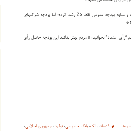
 در رأی اعتماد می دانید؟!
در بودجه۱۴۰۵ ، بودجه عمرانی ثابت مانده و منابع بودجه عمومی فقط ۵٪ رشد کرده؛ اما بودجه شرکتهای
! *
م “رأی اعتماد” بخوانید؛ تا مردم بهتر بدانند این بودجه حاصل رأی
به‌ها
اقتصاد
،
بانک
،
بانک خصوصی
،
تولید
،
جمهوری اسلامی
،