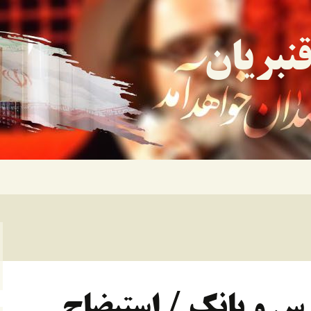
نبریان
رس و بانک / استیضاحِ