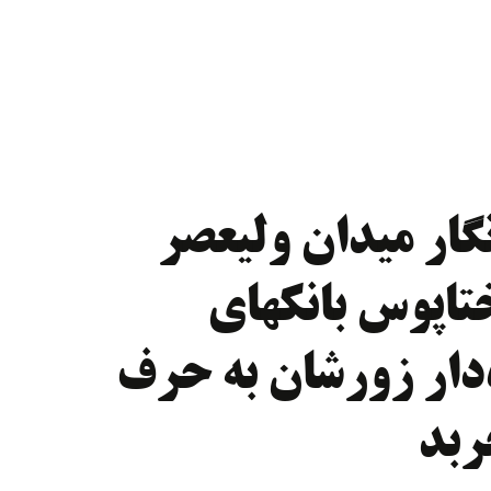
گار میدان ولیعصر
ختاپوس بانکهای
ه‌دار زورشان به حرف
بد‌