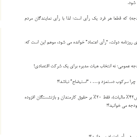
 شود.
ه) که قطعا هر فرد یک رأی است؛ لذا با رأی نمایندگان مردم
ی روزنامه دولت، “رأی اعتماد” خوانده می شود، موهم این است که:
جه عمومی؛ نه انتخاب هیات مدیره برای یک شرکت اقتصادی!
چرا سرکوب دستمزد و… ، “استیضاح” نباشد؟!
وقتی با رشد ۴۰درصدی در آمدها (با افزایش۴۲٪ مالیات)، فقط ۲۰٪ بر حقوق کارمندان و بازنشستگان افزوده
دجه می خوانید؟!