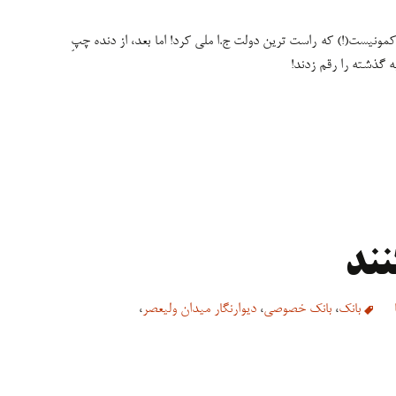
مونیست(!) که راست ترین دولت ج.ا ملی کرد! اما بعد، از دنده چپِ
ه گذشته را رقم زدند!
نند
بانک
،
بانک خصوصی
،
دیوارنگار میدان ولیعصر
،