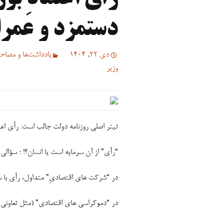
دستمزد و عمرا
دی 22, 1404
یادداشت‌ها و مصاحب
وزیر
تیتر اصلی روزنامه دولت جالب است: رأی اعت
“رأی” از آن سرمایه است یا انسان؟! ؛ سؤا
در “شرکت های اقتصادیِ” متداول، رأی با س
در “دموکراسی های اقتصادی” (مثل تعاونی 