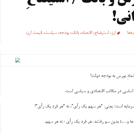
نی!
ه‌ها
ارز
،
استیضاح
،
اقتصاد
،
بانک
،
بودجه
،
سیاست
،
قیمت ارز
،
مادِ بورس به بودجه دولت!
لی اساسی در مکاتب اقتصادی و سیاسی است.
رمایه است؛ یعنی: “هر سهم یک رأی”، نه “هر فرد یک رأی”!
ها و…) بدین سو رفتند: هر فرد یک رأی ؛ نه هر سهم.