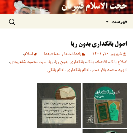
حجت الاسلام قنبریان
جستجو
رفتن
فهرست
برای:
به
اصول بانکداری بدون ربا
نوشته‌ها
شهریور 10, 1401
یادداشت‌ها و مصاحبه‌ها
اسلام
،
اصلاح بانک
،
اقتصاد
،
بانک
،
بانکداری بدون ربا
،
ربا
،
سید محمود شاهرودی
،
شهید محمد باقر صدر
،
نظام بانکداری
،
نظام بانکی