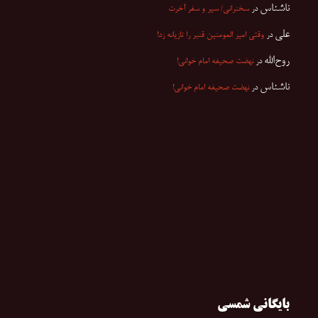
ناشناس
در
سخنرانی/ سیر و سفر آخرت
علی
در
وقتی امیر المومنین قنبر را تازیانه زد!
روح‌الله
در
نهضت صحیفه امام خوانی!
ناشناس
در
نهضت صحیفه امام خوانی!
بایگانی شمسی