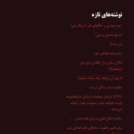
نوشته‌های تازه
شهید بهشتی و امکانهای غیر امپریالیستی!
دو نوع تحمیل بر ولیّ!
این مردم!
ترامپ باید قصاص شود
امکان سازیِ زبان انقلابی برای زبان
دیپلماتیک!
عَسَىٰ أَنْ یَبْعَثَکَ رَبُّکَ مَقَامًا مَحْمُودًا
مقاومت ضد زندگی نیست.
۷۷٪ از ایرانیان معتقدند اسرائیل به تفاهم‌نامه
پایبند نخواهد ماند و تعهدات خود را انجام
نمی‌دهد.
ساخت امکان هایی در برابر نظم دشمن ….
برای تغییر واقعیت ساختگی نظم انتفاعی باید