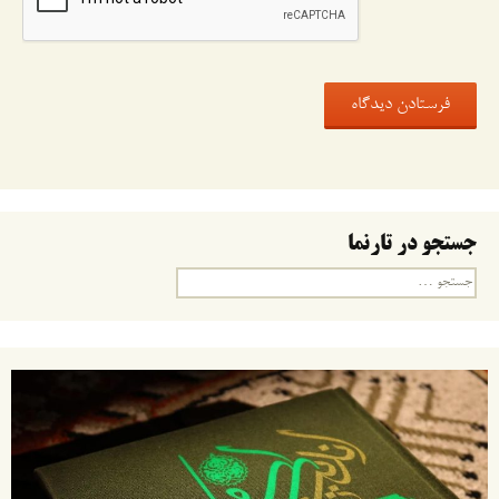
جستجو در تارنما
جستجو
برای: