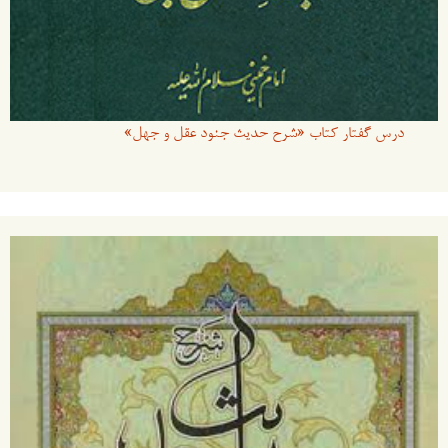
درس گفتار کتاب «شرح حدیث جنود عقل و جهل»