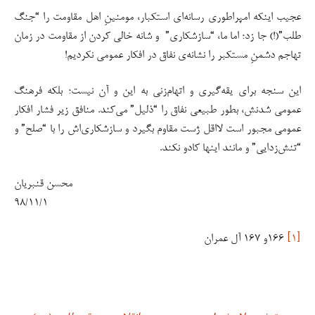
عجیب اینکه امپراطوری رسانه‌ای استکبار، مومنینِ اهل مقاومت را “جنگ
طلب”(!) جا زد؛ اما ما، “سازشکاری” و شانه خالی کردن از مقاومت در زمان
تهاجم دشمنِ مستکبر را نشانه‌ی نفاق در افکار عمومی نکردیم!
این سنجه برای یقه‌گیری و اتهام‌زنی به این و آن نیست؛ بلکه فرهنگ
عمومی شدنش، بطور طبیعی نفاق را “ذلیل” می‌کند. منافق زیر فشار افکار
عمومی مجبور است لااقل ژست مقاوم بگیرد و سازشکاری‌اش را با “صلح” و
“تنش‌زدایی” و مانند اینها کادو نکند.
محسن قنبریان
۹۸/۱۱/۱
[۱]
۱۶۶و ۱۶۷ آل عمران