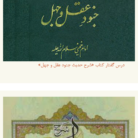
درس گفتار کتاب «شرح حدیث جنود عقل و جهل»