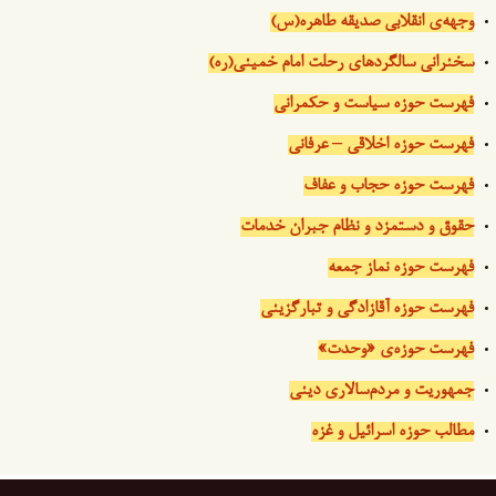
وجهه‌ی انقلابی صدیقه طاهره(س)
سخنرانی سالگردهای رحلت امام خمینی(ره)
فهرست حوزه سیاست و حکمرانی
فهرست حوزه اخلاقی – عرفانی
فهرست حوزه حجاب و عفاف
حقوق و دستمزد و نظام جبران خدمات
فهرست حوزه نماز جمعه
فهرست حوزه آقازادگی و تبارگزینی
فهرست حوزه‌ی «وحدت»
جمهوریت و مردم‌سالاری دینی
مطالب حوزه اسرائیل و غزه