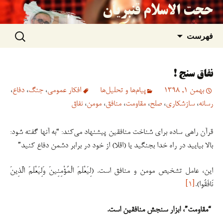
حجت الاسلام قنبریان
جستجو
رفتن
فهرست
برای:
به
نفاق سنج !
نوشته‌ها
بهمن 1, 1398
پیام‌ها و تحلیل‌ها
افکار عمومی
،
جنگ
،
دفاع
،
رسانه
،
سازشکاری
،
صلح
،
مقاومت
،
منافق
،
مومن
،
نفاق
قرآن راهی ساده برای شناخت منافقین پیشنهاد می‌کند: “به آنها گفته شود:
بالا بیایید در راه خدا بجنگید یا (اقلا) از خود در برابر دشمن دفاع کنید”
این، عامل تشخیص مومن و منافق است. (لِیَعْلَمَ الْمُؤْمِنِینَ وَلِیَعْلَمَ الَّذِینَ
نَافَقُوا).
[۱]
“مقاومت”، ابزار سنجش منافقین است.