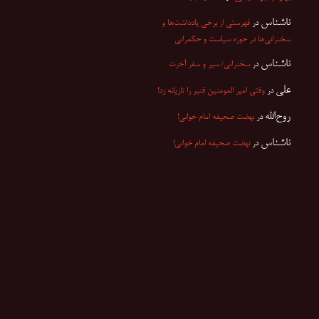
ناشناس
در
فهرستی از برخی یادداشت‌ها و
سخنرانی‌ها در حوزه سیاست و حکمرانی
ناشناس
در
سخنرانی/ سیر و سفر آخرت
علی
در
وقتی امیر المومنین قنبر را تازیانه زد!
روح‌الله
در
نهضت صحیفه امام خوانی!
ناشناس
در
نهضت صحیفه امام خوانی!