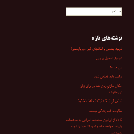
جستجو
برای:
نوشته‌های تازه
شهید بهشتی و امکانهای غیر امپریالیستی!
دو نوع تحمیل بر ولیّ!
این مردم!
ترامپ باید قصاص شود
امکان سازیِ زبان انقلابی برای زبان
دیپلماتیک!
عَسَىٰ أَنْ یَبْعَثَکَ رَبُّکَ مَقَامًا مَحْمُودًا
مقاومت ضد زندگی نیست.
۷۷٪ از ایرانیان معتقدند اسرائیل به تفاهم‌نامه
پایبند نخواهد ماند و تعهدات خود را انجام
نمی‌دهد.