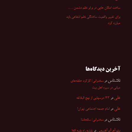
ساخت امکان هایی در برابر نظم دشمن ….
برای تغییر واقعیت ساختگی نظم انتفاعی باید
مبارزه کرد.
آخرین دیدگاه‌ها
ناشناس
در
سخنرانی/ کارکرد حلقه‌های
میانی در سیره اهل بیت
علی
در
۳۳/ درسهایی از نهج البلاغه
علی
در
امام جمعه اجتماعی تهران!
ناشناس
در
سخنرانی/ سائحات!
بهرام ابراهیمی
در
نقشه راه بقیه الله!