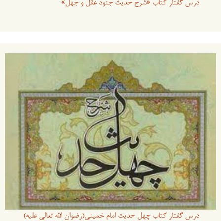
درس گفتار کتاب «شرح حدیث جنود عقل و جهل»
درس گفتار کتاب چهل حدیث امام خمینی(رضوان الله تعالی علیه)