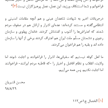
فراخواند و آنان پاسخ دهند و من شما را که مردمی افاضل و اخیار هستید
فراخوانم و شما استنکاف ورزید. این عمل، عمل پرهیزکاران نیست
[۳]
“
درجریانات اخیر به شهادت شاهدان عینی و هم آنچه مقامات امنیتی و
انتظامی‌گفته و مستند کرده‌اند؛ عده‌ای اشرار و اراذل هم در صفوف مردم
شدند که اعتراض‌ها را آشوب و اغتشاش کردند. خاندان پهلوی و سازمان
رجوی و دشمنان مسلّم ملت ایران هم اعتراف کردند برخی از آنها را سازمان
داده اند و بقیه را هم فراخوان می‌کردند.
ما اهل کوفه نیستیم که سفیانی‌ها، اشرار را فراخوانند و اجابت شوند اما
ولایت، انقلاب و نظام افاضل و اخیار را -که قاطبه مردم ایرانند- فراخوانند
اما اجابت نکنیم. پس همه می‌آییم.
محسن قنبریان
۹۸/۸/۲۹
[۱]
الخصال ج۱ص۱۱۲