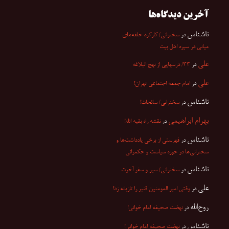
آخرین دیدگاه‌ها
ناشناس
در
سخنرانی/ کارکرد حلقه‌های
میانی در سیره اهل بیت
علی
در
۳۳/ درسهایی از نهج البلاغه
علی
در
امام جمعه اجتماعی تهران!
ناشناس
در
سخنرانی/ سائحات!
بهرام ابراهیمی
در
نقشه راه بقیه الله!
ناشناس
در
فهرستی از برخی یادداشت‌ها و
سخنرانی‌ها در حوزه سیاست و حکمرانی
ناشناس
در
سخنرانی/ سیر و سفر آخرت
علی
در
وقتی امیر المومنین قنبر را تازیانه زد!
روح‌الله
در
نهضت صحیفه امام خوانی!
ناشناس
در
نهضت صحیفه امام خوانی!