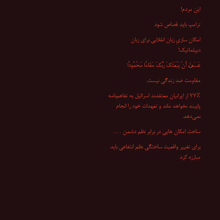
این مردم!
ترامپ باید قصاص شود
امکان سازیِ زبان انقلابی برای زبان
دیپلماتیک!
عَسَىٰ أَنْ یَبْعَثَکَ رَبُّکَ مَقَامًا مَحْمُودًا
مقاومت ضد زندگی نیست.
۷۷٪ از ایرانیان معتقدند اسرائیل به تفاهم‌نامه
پایبند نخواهد ماند و تعهدات خود را انجام
نمی‌دهد.
ساخت امکان هایی در برابر نظم دشمن ….
برای تغییر واقعیت ساختگی نظم انتفاعی باید
مبارزه کرد.