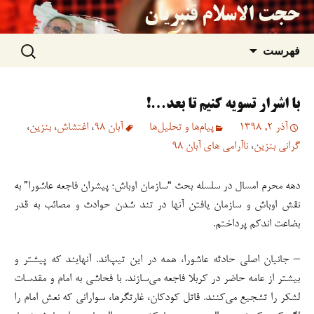
حجت الاسلام قنبریان
جستجو
رفتن
فهرست
برای:
به
با اشرار تسویه کنیم تا بعد…!
نوشته‌ها
آذر 2, 1398
پیام‌ها و تحلیل‌ها
آبان 98
،
اغتشاش
،
بنزین
،
گرانی بنزین
،
ناآرامی های آبان 98
دهه محرم امسال در سلسله بحث “سازمان اوباش؛ پیشران فاجعه عاشورا” به
نقش اوباش و سازمان یافتن آنها در تند شدن حوادث و مصائب به قدر
بضاعت اندکم پرداختم.
– جانیان اصلی حادثه عاشورا، همه در این تیپ‌اند. آنهایند که پیشتر و
بیشتر از عامه حاضر در کربلا فاجعه می‌سازند. با فحاشی به امام و مقدسات
لشکر را تشجیع می‌کنند. قاتل کودکان، غارتگرها، سوارانی که نعش امام را