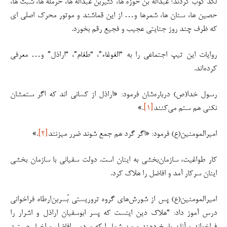
لگد کوب کردند؛ عبداله بن حوزه ها، کثیربن عبداله ها، حرمله ها، شبث ها،
حصین ها، سنان ها، شمرها و… از این قماشند و موتور محرک اصلی ای
که ظرف چند روز جنایتی عجیب و فجیع رقم بخورد.
روایات این تیپ اجتماعی را به “الغوغاء”، “طغام”، “اراذل” و… معرفی
کرده‌اند.
رسول خدا(ص) درباره‌شان فرمود: «اراذل از کسانی اند که اگر ستمشان
نکنی هم ستم می‌کنند
[۱]
.»
امیرالمومنین(ع) فرمود: «اگر گرد هم جمع شوند ضرر میزنند
[۲]
.»
کار طواغیت، سازمان‌بخشی به اینان است. دولت سفیانی با سازمان بخشی
اینان سرکار آمد و افاضل را هلاک کرد.
امیرالمومنین(ع) پس از شورش‌های گروه تروریستی بُسربن‌ارطاه فراخوانی
درس آموز داد: “هلاک دین اینست که پسر ابوسفیان اراذل و اشرار را