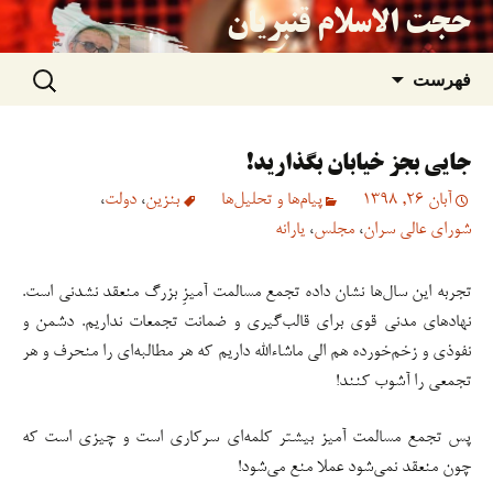
حجت الاسلام قنبریان
جستجو
رفتن
فهرست
برای:
به
جایی بجز خیابان بگذارید!
نوشته‌ها
آبان 26, 1398
پیام‌ها و تحلیل‌ها
بنزین
،
دولت
،
شورای عالی سران
،
مجلس
،
یارانه
تجربه این سال‌ها نشان داده تجمع مسالمت آمیزِ بزرگ منعقد نشدنی است.
نهادهای مدنی قوی برای قالب‌گیری و ضمانت تجمعات نداریم. دشمن و
نفوذی و زخم‌خورده هم الی ماشاء‌الله داریم که هر مطالبه‌ای را منحرف و هر
تجمعی را آشوب کنند!
پس تجمع مسالمت آمیز بیشتر کلمه‌ای سرکاری است و چیزی است که
چون منعقد نمی‌شود عملا منع می‌شود!