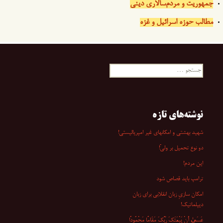
جمهوریت و مردم‌سالاری دینی
مطالب حوزه اسرائیل و غزه
جستجو
برای:
نوشته‌های تازه
شهید بهشتی و امکانهای غیر امپریالیستی!
دو نوع تحمیل بر ولیّ!
این مردم!
ترامپ باید قصاص شود
امکان سازیِ زبان انقلابی برای زبان
دیپلماتیک!
عَسَىٰ أَنْ یَبْعَثَکَ رَبُّکَ مَقَامًا مَحْمُودًا