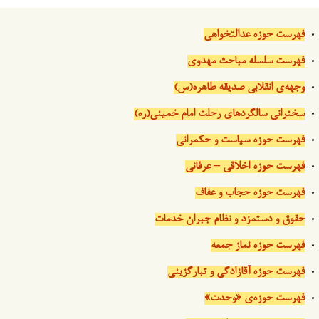
فهرست حوزه عدالتخواهی
فهرست سلسله مباحث مهدوی
وجهه‌ی انقلابی صدیقه طاهره(س)
سخنرانی سالگردهای رحلت امام خمینی(ره)
فهرست حوزه سیاست و حکمرانی
فهرست حوزه اخلاقی – عرفانی
فهرست حوزه حجاب و عفاف
حقوق و دستمزد و نظام جبران خدمات
فهرست حوزه نماز جمعه
فهرست حوزه آقازادگی و تبارگزینی
فهرست حوزه‌ی «وحدت»