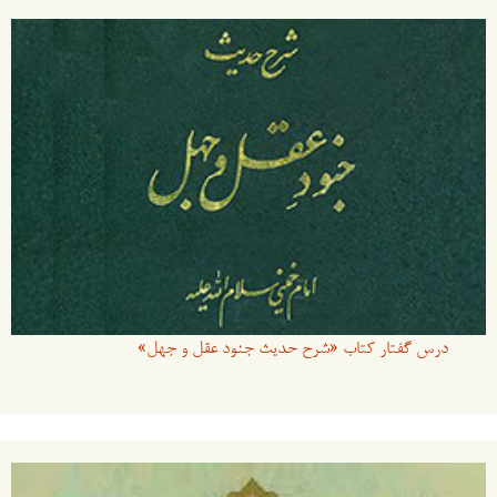
درس گفتار کتاب «شرح حدیث جنود عقل و جهل»