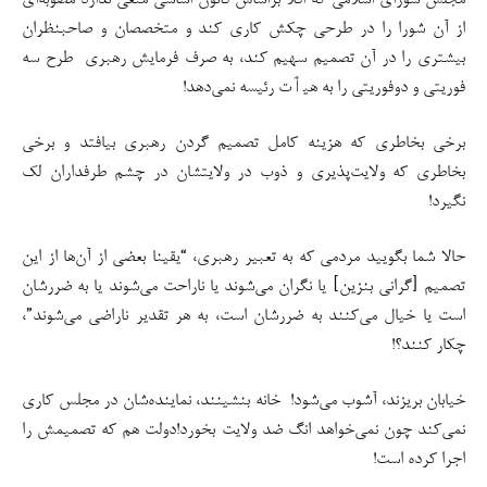
مجلس شورای اسلامی که اقلا براساس قانون اساسی منعی ندارد مصوبه‌ای
از آن شورا را در طرحی چکش کاری کند و متخصصان و صاحبنظران
بیشتری را در آن تصمیم سهیم کند، به صرف فرمایش رهبری طرح سه
فوریتی و دوفوریتی را به هیٲت رئیسه نمی‌دهد!
برخی بخاطری که هزینه کامل تصمیم گردن رهبری بیافتد و برخی
بخاطری که ولایت‌پذیری و ذوب در ولایتشان در چشم طرفداران لک
نگیرد!
حالا شما بگویید مردمی که به تعبیر رهبری، “یقینا بعضی از آن‌ها از این
تصمیم [گرانی بنزین] یا نگران می‌شوند یا ناراحت می‌شوند یا به ضررشان
است یا خیال می‌کنند به ضررشان است، به هر تقدیر ناراضی می‌شوند”،
چکار کنند؟!
خیابان بریزند، آشوب می‌شود! خانه بنشینند، نماینده‌شان در مجلس کاری
نمی‌کند چون نمی‌خواهد انگ ضد ولایت بخورد!دولت هم که تصمیمش را
اجرا کرده است!