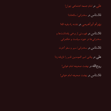
علی
در
امام جمعه اجتماعی تهران!
ناشناس
در
سخنرانی/ سائحات!
بهرام ابراهیمی
در
نقشه راه بقیه الله!
ناشناس
در
فهرستی از برخی یادداشت‌ها و
سخنرانی‌ها در حوزه سیاست و حکمرانی
ناشناس
در
سخنرانی/ سیر و سفر آخرت
علی
در
وقتی امیر المومنین قنبر را تازیانه زد!
روح‌الله
در
نهضت صحیفه امام خوانی!
ناشناس
در
نهضت صحیفه امام خوانی!