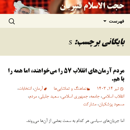
حجت الاسلام قنبریان
جستجو
رفتن
فهرست
برای:
به
بایگانی برچسب: s
نوشته‌ها
مردم آرمان‌های انقلاب ۵۷ را می‌خواهند، اما همه را
با هم.
تیر 14, 1403
نماهنگ و تماشایی‌ها
آرمان
،
انتخابات
،
انقلاب اسلامی
،
جامعه
،
جمهوری اسلامی
،
سعید جلیلی
،
مردم
،
مسعود پزشکیان
،
مشارکت
اما جریان‌های سیاسی هر کدام به سمت بعضی از آن‌ها می‌روند.