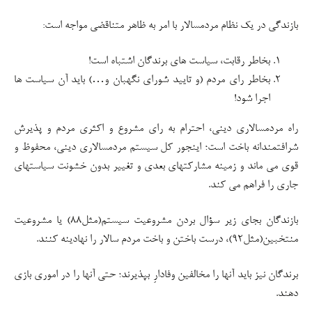
بازندگی در یک نظام مردمسالار با امر به ظاهر متناقضی مواجه است:
بخاطر رقابت، سیاست های برندگان اشتباه است!
بخاطر رای مردم (و تایید شورای نگهبان و…) باید آن سیاست ها
اجرا شود!
راه مردمسالاری دینی، احترام به رای مشروع و اکثری مردم و پذیرش
شرافتمندانه باخت است؛ اینجور کل سیستم مردمسالاری دینی، محفوظ و
قوی می ماند و زمینه مشارکتهای بعدی و تغییر بدون خشونت سیاستهای
جاری را فراهم می کند.
بازندگان بجای زیر سؤال بردن مشروعیت سیستم(مثل۸۸) یا مشروعیت
منتخبین(مثل۹۲)، درست باختن و باخت مردم سالار را نهادینه کنند.
برندگان نیز باید آنها را مخالفین وفادارِ بپذیرند؛ حتی آنها را در اموری بازی
دهند.