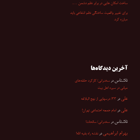
ساخت امکان هایی در برابر نظم دشمن ….
برای تغییر واقعیت ساختگی نظم انتفاعی باید
مبارزه کرد.
آخرین دیدگاه‌ها
ناشناس
در
سخنرانی/ کارکرد حلقه‌های
میانی در سیره اهل بیت
علی
در
۳۳/ درسهایی از نهج البلاغه
علی
در
امام جمعه اجتماعی تهران!
ناشناس
در
سخنرانی/ سائحات!
بهرام ابراهیمی
در
نقشه راه بقیه الله!