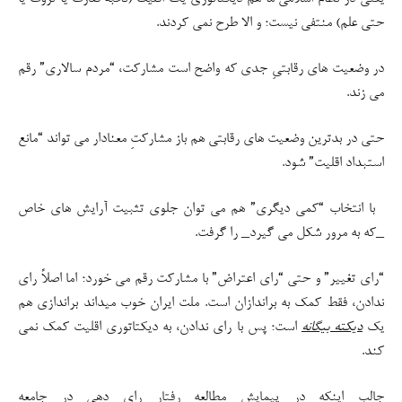
حتی علم) منتفی نیست؛ و الا طرح نمی کردند.
در وضعیت های رقابتیِ جدی که واضح است مشارکت، “مردم سالاری” رقم
می زند.
حتی در بدترین وضعیت های رقابتی هم باز مشارکتِ معنادار می تواند “مانع
استبداد اقلیت” شود.
با انتخاب “کمی دیگری” هم می توان جلوی تثبیت آرایش های خاص
_که به مرور شکل می گیرد_ را گرفت.
“رای تغییر” و حتی “رای اعتراض” با مشارکت رقم می خورد؛ اما اصلاً رای
ندادن، فقط کمک به براندازان است. ملت ایران خوب میداند براندازی هم
یک
دیکته بیگانه
است؛ پس با رای ندادن، به دیکتاتوری اقلیت کمک نمی
کند.
جالب اینکه در پیمایش مطالعه رفتار رای دهی در جامعه