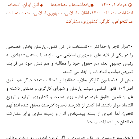
خرداد 1, 1400
یادداشت‌ها و مصاحبه‌ها
اتاق ایران
،
اقتصاد
،
انتخابات
،
انتخابات 1400
،
انقلاب اسلامی
،
جمهوری اسلامی
،
صنعت
،
عدالت
،
عدالتخواهی
،
کارگر
،
کشاورزی
،
مشارکت
۲۰هزار تاجر با حداکثر ۵۰۰منتخب در کل کشور، پارلمان بخش خصوصی
را در یکی از لایه های جمهوری اسلامی می سازند. با بسته پیشنهادی به
رئیس جمهورِ بعد، هم حقوق خود را مطالبه و هم نقش خود در فرآیند
تعویض دولت و انتخابات را ایفاء می کنند.
بیش از ۱۱میلیون کارگر بعلاوه دهقانها و اصناف متعدد دیگر هم طبق
اصل۱۰۴ قانون اساسی میشد پارلمان و شورای کارگری و دهقانی داشته و
غیر از تامین حقوق خود، در اداره بهتر صنعت و کشاورزی، تولید و توزیع
اقتصاد موثر باشند. اما کمتر از ۵درصد (حدود۳درصد) محقق شده اند(آنهم
ناقص). لذا خبری از بسته پیشنهادی آنان و زمینه سازی برای مشارکت
فعالشان در انتخابات نیست!
(بحث سه جمهوری در یک جمهوری را اگر ندیده اید ببینید بیشتر مطلب