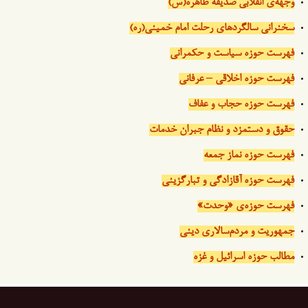
وجهه‌ی انقلابی صدیقه طاهره(س)
سخنرانی سالگردهای رحلت امام خمینی(ره)
فهرست حوزه سیاست و حکمرانی
فهرست حوزه اخلاقی – عرفانی
فهرست حوزه حجاب و عفاف
حقوق و دستمزد و نظام جبران خدمات
فهرست حوزه نماز جمعه
فهرست حوزه آقازادگی و تبارگزینی
فهرست حوزه‌ی «وحدت»
جمهوریت و مردم‌سالاری دینی
مطالب حوزه اسرائیل و غزه