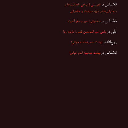
ناشناس
در
فهرستی از برخی یادداشت‌ها و
سخنرانی‌ها در حوزه سیاست و حکمرانی
ناشناس
در
سخنرانی/ سیر و سفر آخرت
علی
در
وقتی امیر المومنین قنبر را تازیانه زد!
روح‌الله
در
نهضت صحیفه امام خوانی!
ناشناس
در
نهضت صحیفه امام خوانی!