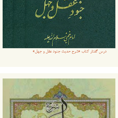
درس گفتار کتاب «شرح حدیث جنود عقل و جهل»