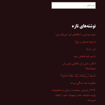
جستجو
برای:
نوشته‌های تازه
شهید بهشتی و امکانهای غیر امپریالیستی!
دو نوع تحمیل بر ولیّ!
این مردم!
ترامپ باید قصاص شود
امکان سازیِ زبان انقلابی برای زبان
دیپلماتیک!
عَسَىٰ أَنْ یَبْعَثَکَ رَبُّکَ مَقَامًا مَحْمُودًا
مقاومت ضد زندگی نیست.
۷۷٪ از ایرانیان معتقدند اسرائیل به تفاهم‌نامه
پایبند نخواهد ماند و تعهدات خود را انجام
نمی‌دهد.