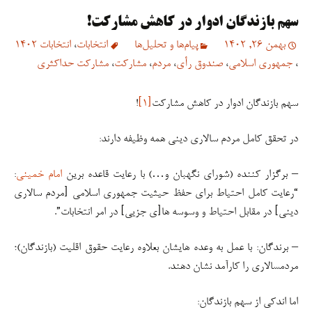
سهم بازندگان ادوار در کاهش مشارکت!
بهمن 26, 1402
پیام‌ها و تحلیل‌ها
انتخابات
،
انتخابات 1402
،
جمهوری اسلامی
،
صندوق رأی
،
مردم
،
مشارکت
،
مشارکت حداکثری
سهم بازندگان ادوار در کاهش مشارکت
[۱]
!
در تحقق کامل مردم سالاری دینی همه وظیفه دارند:
– برگزار کننده (شورای نگهبان و…) با رعایت قاعده برین
امام خمینی
:
“رعایت کامل احتیاط برای حفظ حیثیت جمهوری اسلامی [مردم سالاری
دینی] در مقابل احتیاط و وسوسه ها[ی جزیی] در امر انتخابات”.
– برندگان: با عمل به وعده هایشان بعلاوه رعایت حقوق اقلیت (بازندگان)؛
مردمسالاری را کارآمد نشان دهند.
اما اندکی از سهم بازندگان: