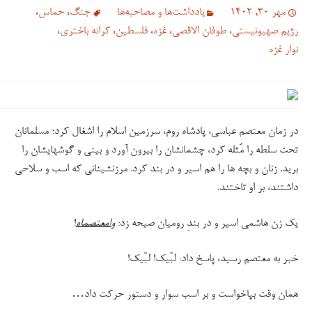
مهر 30, 1402
یادداشت‌ها و مصاحبه‌ها
جنگ
،
حماس
،
رژیم صهیونیستی
،
طوفان الاقصی
،
غزه
،
فلسطین
،
کرانه باختری
،
نوار غزه
در زمان معتصم عباسی، پادشاه روم، سرزمین اسلام را اشغال کرد؛ مسلمانان
تحت سلطه را مُثله کرد، چشمانشان را بیرون آورد و بینی و گوشهایشان را
برید. زنان و بچه ها را هم اسیر و در بند کرد. مرزنشینانی که اسب و سلاحی
داشتند، بر او تاختند.
یک زن هاشمی اسیر و در بندِ رومیان صیحه زد:
وامعتصماه
!
خبر به معتصم رسید، پاسخ داد: لبّیک! لبّیک!
همان وقت بپاخواست و بر اسب سوار و دستور حرکت داد…