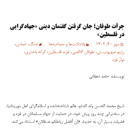
جرأت طوفان؛ جان گرفتن گفتمان دینی «جهادگرایی
در فلسطین»
مهر 30, 1402
یادداشت‌ها و مصاحبه‌ها
جنگ
،
حماس
،
رژیم صهیونیستی
،
طوفان الاقصی
،
غزه
،
فلسطین
،
کرانه باختری
،
نوار غزه
نویسنده: حامد دهقانی
شیخ محمد الحسن ولد الددو، عالم شناخته‌شده و اسلام‌گرای اهل موریتانیا،
در سخنرانی چند روز پیش خود، در حمایت از جهاد مسلمانان در غزه و
فضیلت بسیار آن، به حدیث «إن أفضل رباطکم عسقلان» استناد می‌کند.