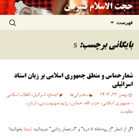
حجت الاسلام قنبریان
جستجو
رفتن
فهرست
برای:
به
بایگانی برچسب: s
نوشته‌ها
شعارحماس و منطق جمهوری اسلامی بر زبان استاد
اسرائیلی
بهمن 22, 1403
سخنرانی‏‏‌ها
اجماع
،
اسرائیل
،
انقلاب اسلامی
،
جمهوری اسلامی
،
حزب الله
،
حماس
،
رژیم صهیونیستی
،
لبنان
،
مقاومت
اگر از شعار “از رودخانه تا دریا” و “استعمار زدایی” نمیدانید
اینجا
بخوانید!