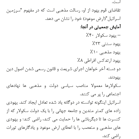
است.
تقاضای قوم یهود از او، رسالت مذهبی است که در مفهوم “سرزمین
اسرائیل”(ارض موعود) خود را نشان می دهد.
آمایش جمعیتی در آنجا:
– یهود سکولار ۴۰٪
یهود سنتی ۲۳٪
یهود مذهبی ۱۰٪
یهود ارتدکس افراطی ۸٪
دو دسته آخر خواهان اجرای شریعت و قانون رسمی شدن اصول دین
یهودند.
سکولارها معمولا مناصب سیاسی دولت و مذهبی ها نهادهای
اجتماعی را پر می کنند.
اسرائیل اینگونه توانسته در دوگانه یاد شده تعادل ایجاد کند. یهودی
زاده های کمتر متدین و جامعه جهانی را با یک دولت سکولار که از
کنسرت ها تا دیگرباشی ها را حمایت می کند، راضی کند؛ و یهودی
های مذهبی و متعصب را با اعطای ارض موعود و یادگارهای تورات
راضی کند.