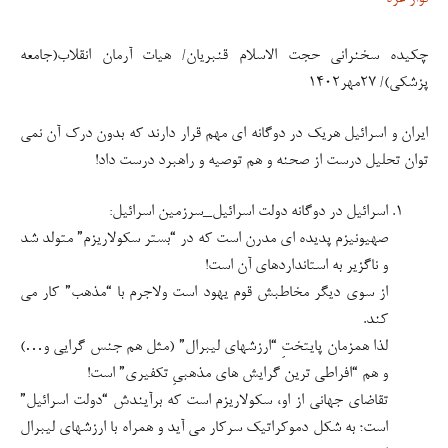
چکیده سخنرانی حجت الاسلام قنبریان/ هیات آرمان انقلاب(جامعه
پزشکی)/ ۲۷مهر۱۴۰۲
ایران و اسرائیل هریک در دوگانه ای مهم قرار دارند که بدون درک آن نمی
توان تحلیل درست از صحنه و هم توصیه و راهبرد درست داد!
اسرائیل در دوگانه دولت اسرائیل_سرزمین اسرائیل:
صهیونیزم پدیده ای مدرن است که در “بستر سکولاریزم” متولد شد
و ناگزیر به استانداردهای آن است!
از سوی دیگر مخاطبش قوم یهود است ولاجرم با “مذهب” کار می
کند.
لذا همزمان پایتختِ “ارزشهای لیبرال” (مثل هم جنس گرایی و…)
و هم “افراطی ترین گرایش های مذهبیِ تکفیری” است!
تقاضای جهانی از او، سکولاریزم است که برآیندش “دولت اسرائیل”
است؛ به شکل دموکراتیک سرکار می آید و همراه با ارزشهای لیبرال