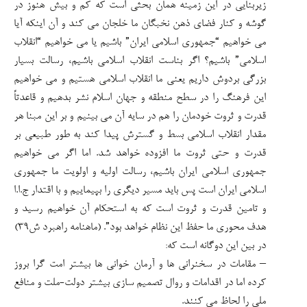
زیربنایی در این زمینه همان بحثی است که کم و بیش هنوز در
گوشه و کنار فضای ذهن نخبگان ما خلجان می کند و آن اینکه آیا
می خواهیم “جمهوری اسلامی ایران” باشیم یا می خواهیم “انقلاب
اسلامی” باشیم؟ اگر بناست انقلاب اسلامی باشیم، رسالت بسیار
بزرگی بردوش داریم یعنی ما انقلاب اسلامی هستیم و می خواهیم
این فرهنگ را در سطح منطقه و جهان اسلام نشر بدهیم و قاعدتاً
قدرت و ثروت خودمان را هم در سایه آن می بینیم و بر این مبنا هر
مقدار انقلاب اسلامی بسط و گسترش پیدا کند به طور طبیعی بر
قدرت و حتی ثروت ما افزوده خواهد شد. اما اگر می خواهیم
جمهوری اسلامی ایران باشیم، رسالت اولیه و اولویت ما جمهوری
اسلامی ایران است پس باید مسیر دیگری را بپیماییم و با اقتدار ج.ا.ا
و تامین قدرت و ثروت است که به استحکام آن خواهیم رسید و
هدف محوری ما حفظ این نظام خواهد بود”. (ماهنامه راهبرد ش۳۹)
در بین این دوگانه است که:
– مقامات در سخنرانی ها و آرمان خوانی ها بیشتر امت گرا بروز
کرده اما در اقدامات و روال تصمیم سازی بیشتر دولت-ملت و منافع
ملی را لحاظ می کنند.