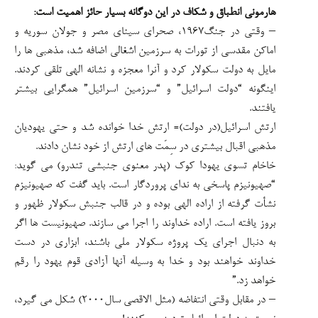
هارمونی انطباق و شکاف در این دوگانه بسیار حائز اهمیت است:
– وقتی در جنگ۱۹۶۷، صحرای سینای مصر و جولان سوریه و
اماکن مقدسی از تورات به سرزمین اشغالی اضافه شد، مذهبی ها را
مایل به دولت سکولار کرد و آنرا معجزه و نشانه الهی تلقی کردند.
اینگونه “دولت اسرائیل” و “سرزمین اسرائیل” همگرایی بیشتر
یافتند.
ارتش اسرائیل(در دولت)= ارتش خدا خوانده شد و حتی یهودیان
مذهبی اقبال بیشتری در سِمَت های ارتش از خود نشان دادند.
خاخام تسوی یهودا کوک (پدر معنوی جنبشی تندرو) می گوید:
“صهیونیزم پاسخی به ندای پروردگار است. باید گفت که صهیونیزم
نشأت گرفته از اراده الهی بوده و در قالب جنبش سکولار ظهور و
بروز یافته است. اراده خداوند را اجرا می سازند. صهیونیست ها اگر
به دنبال اجرای یک پروژه سکولار ملی باشند، ابزاری در دست
خداوند خواهند بود و خدا به وسیله آنها آزادی قوم یهود را رقم
خواهد زد.”
– در مقابل وقتی انتفاضه (مثل الاقصی سال۲۰۰۰) شکل می گیرد،