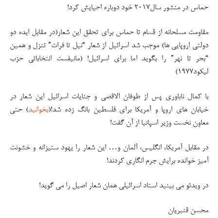
حماس در منشور سال۲۰۱۷ خود دوباره احیایش کرد!
مقاومت مسلحانه از قسام تا حماس برای تحقق این شعار(در مقابل ایده دو
دولتی اروپایی ها) موجب شد اسرائیل از شعار “نیل تا فرات” تنزل و همین
“بحر تا نهر” را بگوید اما برای اسرائیل! (مانیفست انتخاباتی حزب
لیکود۱۹۷۷)
با کمال ناباوری پس از طوفان الاقصی و جنایات اسرائیل این شعار در
خیابان های اروپا و آمریکا برای فلسطین بانگ زده شد!(
بخوانید
) حتی
معاون نخست وزیر اسپانیا از آن گفت!
در مقابل آمریکا، انگلیس، آلمان و… این شعار را یهود ستیزانه و خشونت
آمیز خوانده برایش جرم انگاری کردند!
در ویدئو می بینید استاد اسرائیلی همان شعار اصیل را می گوید!
محسن قنبریان