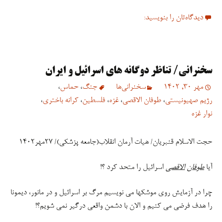
دیدگاه‌تان را بنویسید:
سخنرانی/ تناظر دوگانه های اسرائیل و ایران
مهر 30, 1402
سخنرانی‏‏‌ها
جنگ
،
حماس
،
رژیم صهیونیستی
،
طوفان الاقصی
،
غزه
،
فلسطین
،
کرانه باختری
،
نوار غزه
حجت الاسلام قنبریان/ هیات آرمان انقلاب(جامعه پزشکی)/ ۲۷مهر۱۴۰۲
آیا
طوفان
الاقصی
اسرائیل را متحد کرد ؟!
چرا در آزمایش روی موشکها می نویسیم مرگ بر اسرائیل و در مانور، دیمونا
را هدف فرضی می کنیم و الان با دشمن واقعی درگیر نمی شویم؟!