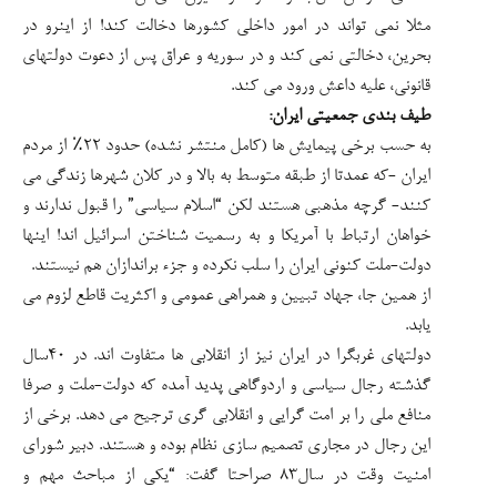
مثلا نمی تواند در امور داخلی کشورها دخالت کند! از اینرو در
بحرین، دخالتی نمی کند و در سوریه و عراق پس از دعوت دولتهای
قانونی، علیه داعش ورود می کند.
طیف بندی جمعیتی ایران:
به حسب برخی پیمایش ها (کامل منتشر نشده) حدود ۲۲٪ از مردم
ایران -که عمدتا از طبقه متوسط به بالا و در کلان شهرها زندگی می
کنند- گرچه مذهبی هستند لکن “اسلام سیاسی” را قبول ندارند و
خواهان ارتباط با آمریکا و به رسمیت شناختن اسرائیل اند! اینها
دولت-ملت کنونی ایران را سلب نکرده و جزء براندازان هم نیستند.
از همین جا، جهاد تبیین و همراهی عمومی و اکثریت قاطع لزوم می
یابد.
دولتهای غربگرا در ایران نیز از انقلابی ها متفاوت اند. در ۴۰سال
گذشته رجال سیاسی و اردوگاهی پدید آمده که دولت-ملت و صرفا
منافع ملی را بر امت گرایی و انقلابی گری ترجیح می دهد. برخی از
این رجال در مجاری تصمیم سازی نظام بوده و هستند. دبیر شورای
امنیت وقت در سال۸۳ صراحتا گفت: “یکی از مباحث مهم و