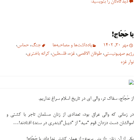
دیدگاه‌تان را بنویسید:
یا حَجّاج!
مهر 30, 1402
یادداشت‌ها و مصاحبه‌ها
جنگ
،
حماس
،
رژیم صهیونیستی
،
طوفان الاقصی
،
غزه
،
فلسطین
،
کرانه باختری
،
نوار غزه
از حَجّاج، سفاک تر، والی ای در تاریخ اسلام سراغ نداریم.
در زمانی که والی عراق بود، تعدادی از زنان مسلمان تاجر با کشتی و
اموالشان دست دزدان قوم “مید” از “دیبل”(بندری در سند) افتادند!…
یکی از آن زنان -از بنی یربوع- از همان کشتی ندا داد: یا حَجّاج!