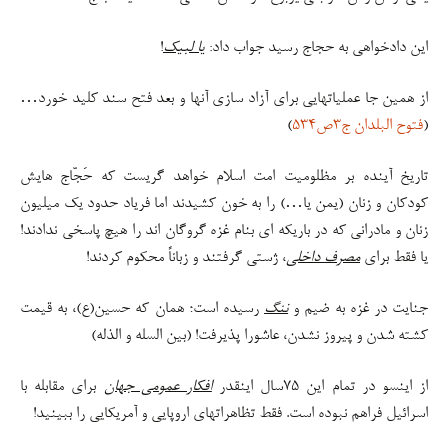
این دادخواهی به حجاج رسید جواب داد:
یا لبیک
!
از همین جا عملیاتهایی برای آزاد سازی آنها و بعد فتح سند کلید خورد…
(
فتوح البلدان ج۳ص۵۳۴
)
تاریخ آینده بر مظلومیت امت اسلام خواهد گریست که حَجّاج هایش
کودکان و زنان (یمن یا…) را به خون کشیدند اما فریاد حدود یک میلیون
زنان و مادرانی که در باریکه ای بنام غزه گروگان اند را هیچ پاسخی ندادند!
یا فقط برای
مصرف داخلی
، ژستی گرفتند و زباناً محکوم کردند!
جنایت در غزه به ضیم و
ننگ
رسیده است؛ همان که حسین(ع)، به قیمت
کشته شدن و پیروز نشدن، عاشورا پذیرفت! (بین السله و الذله)
از اینسو در تمام این ۷۵سال اینقدر
افکار عمومی جهان
برای مقابله با
اسرائیل فراهم نبوده است. فقط تظاهراتهای اروپایی و آمریکایی را ببینید!