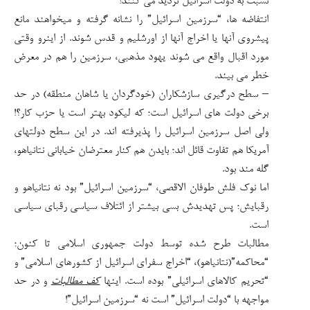
نسبت به دولت اسرائیل تردید می کنند!
انتفاضه ها، “سرزمین اسرائیل” را نشانه گرفته و میخواهند مانع
پیشروی آنها یا اخراج آنها از اورشلیم و قدس شوند. از اینرو وقتی
مورد اقبال واقع می شوند یهود مذهبی، سرزمین را هم در معرض
خطر می بیند.
– سطح درگیری سازشکاران (خودگردان یا شاهان منطقه) در حد
برخی دولت های اسرائیل است؛ که لیکود بهتر است یا حزب کار؟!
ولی اصل سرزمین اسرائیل را پذیرفته اند. در این سطح دولتهای
آمریکا هم تفاوت قائل اند؛ بایدن هم کنار معترضان خیابانی نتانیاهو،
گله مند بود.
اما نوک فلش طوفان الاقصی، “سرزمین اسرائیل” بود نه نتانیاهو و
رقبایش؛ پس تهدیدش بسی بیشتر از ائتلاف سیاسی رقبای سیاسی
است.
مطالبات طرح شده توسط دولت جمهوری اسلامی تا کنون؛
“محاکمه”(نتانیاهو)، “اخراج سفرای اسرائیل از کشورهای اسلامی” و
“تحریم کالاهای اسرائیلی” بوده است. اینها
کف مطالبات
و در حد
مواجهه با “دولت اسرائیل” است نه “سرزمین اسرائیل”!