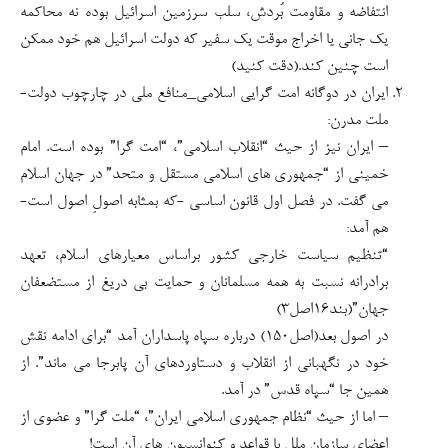
انتفاضه و مقاومت بُردش، سلب سرزمین اسرائیل بوده نه محاکمه
یک جانی یا اخراج موقت یک سفیر که دولت اسرائیل هم خود ممکن
است چنین کند.(دقت کنید)
ایران در دوگانه امت گرایی اسلامی_منافع ملی در چارچوب دولت-
ملت مدرن:
– ایران نیز از حیث “انقلاب اسلامی”، “امت گرا” بوده است. امام
خمینی از “جمهوری های اسلامی مستقل و متحد” در جهان اسلام
می گفت. در فصل اول قانون اساسی -که بمثابه اصولِ اصول است-
هم آمد:
“تنظیم سیاست خارجی کشور براساس معیارهای اسلام، تعهد
برادرانه نسبت به همه مسلمانان و حمایت بی دریغ از مستضعفان
جهان”(بند۱۶اصل۳)
در اصول بعد(اصل۱۵۰) درباره سپاه پاسداران آمد “برای ادامه نقش
خود در نگهبانی از انقلاب و دستاوردهای آن پابرجا می ماند”. از
همین جا “سپاه قدس” در آمد.
– اما از حیث “نظام جمهوری اسلامی ایران”، “ملت گرا” و عضوی از
اعضای سازمان ملل با قواعد و کنوانسیون های آن است!