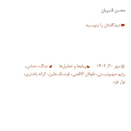
محسن قنبریان
دیدگاه‌تان را بنویسید:
مهر 30, 1402
پیام‌ها و تحلیل‌ها
جنگ
،
حماس
،
رژیم صهیونیستی
،
طوفان الاقصی
،
غزه
،
فلسطین
،
کرانه باختری
،
نوار غزه