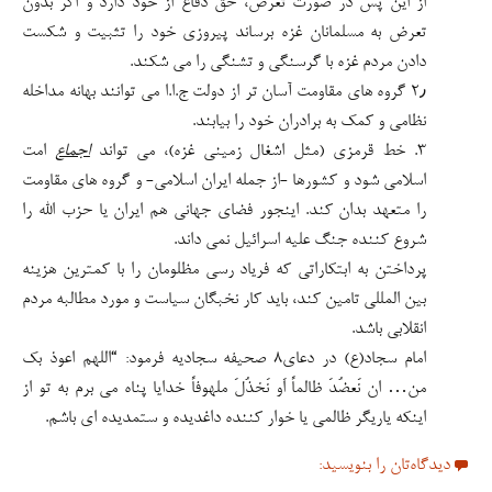
از این پس در صورت تعرض، حق دفاع از خود دارد و اگر بدون
تعرض به مسلمانان غزه برساند پیروزی خود را تثبیت و شکست
دادن مردم غزه با گرسنگی و تشنگی را می شکند.
۲٫ گروه های مقاومت آسان تر از دولت ج.ا.ا می توانند بهانه مداخله
نظامی و کمک به برادران خود را بیابند.
۳. خط قرمزی (مثل اشغال زمینی غزه)، می تواند
اجماع
امت
اسلامی شود و کشورها -از جمله ایران اسلامی- و گروه های مقاومت
را متعهد بدان کند. اینجور فضای جهانی هم ایران یا حزب الله را
شروع کننده جنگ علیه اسرائیل نمی داند.
پرداختن به ابتکاراتی که فریاد رسی مظلومان را با کمترین هزینه
بین المللی تامین کند، باید کار نخبگان سیاست و مورد مطالبه مردم
انقلابی باشد.
امام سجاد(ع) در دعای۸ صحیفه سجادیه فرمود: “اللهم اعوذ بک
من… ان نَعضُدَ ظالماً اَو نَخذُلَ ملهوفاً خدایا پناه می برم به تو از
اینکه یاریگر ظالمی یا خوار کننده داغدیده و ستمدیده ای باشم.
دیدگاه‌تان را بنویسید: