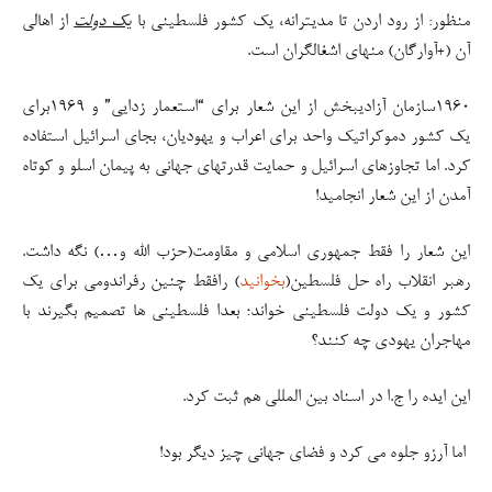
منظور: از رود اردن تا مدیترانه، یک کشور فلسطینی با
یک دولت
از اهالی
آن (+آوارگان) منهای اشغالگران است.
۱۹۶۰سازمان آزادیبخش از این شعار برای “استعمار زدایی” و ۱۹۶۹برای
یک کشور دموکراتیک واحد برای اعراب و یهودیان، بجای اسرائیل استفاده
کرد. اما تجاوزهای اسرائیل و حمایت قدرتهای جهانی به پیمان اسلو و کوتاه
آمدن از این شعار انجامید!
این شعار را فقط جمهوری اسلامی و مقاومت(حزب الله و…) نگه داشت.
رهبر انقلاب راه حل فلسطین(
بخوانید
) رافقط چنین رفراندومی برای یک
کشور و یک دولت فلسطینی خواند؛ بعدا فلسطینی ها تصمیم بگیرند با
مهاجران یهودی چه کنند؟
این ایده را ج.ا در اسناد بین المللی هم ثبت کرد.
اما آرزو جلوه می کرد و فضای جهانی چیز دیگر بود!