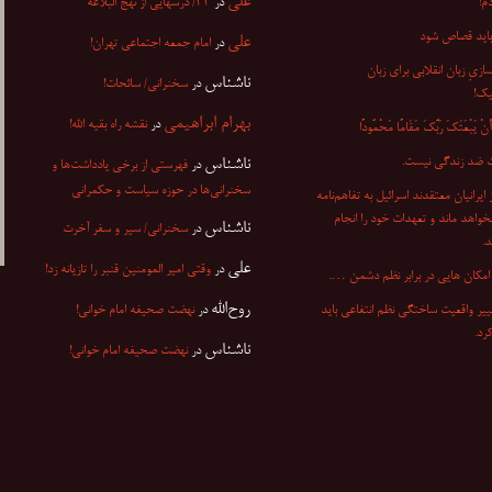
علی
م!
در
۳۳/ درسهایی از نهج البلاغه
باید قصاص شود
علی
در
امام جمعه اجتماعی تهران!
ازیِ زبان انقلابی برای زبان
ناشناس
در
سخنرانی/ سائحات!
یک!
بهرام ابراهیمی
در
نقشه راه بقیه الله!
ْ یَبْعَثَکَ رَبُّکَ مَقَامًا مَحْمُودًا
 ضد زندگی نیست.
ناشناس
در
فهرستی از برخی یادداشت‌ها و
سخنرانی‌ها در حوزه سیاست و حکمرانی
۷ از ایرانیان معتقدند اسرائیل به تفاهم‌نامه
نخواهد ماند و تعهدات خود را انجام
ناشناس
در
سخنرانی/ سیر و سفر آخرت
.
علی
در
وقتی امیر المومنین قنبر را تازیانه زد!
مکان هایی در برابر نظم دشمن ….
روح‌الله
ییر واقعیت ساختگی نظم انتفاعی باید
در
نهضت صحیفه امام خوانی!
کرد.
ناشناس
در
نهضت صحیفه امام خوانی!