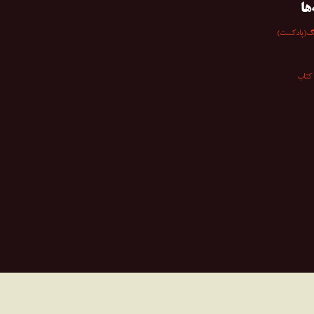
ها
گ(پادکست)
کتاب