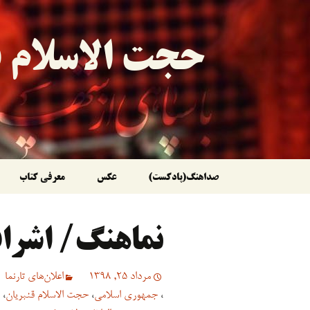
حجت الاسلام ق
رفتن
صداهنگ(پادکست)
عکس
معرفی کتاب
به
نماهنگ/ اشرا
نوشته‌ها
مرداد 25, 1398
اعلان‌های تارنما
،
جمهوری اسلامی
،
حجت الاسلام قنبریان
،