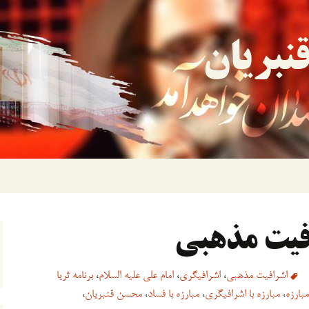
نبریان
فیت مذهبی
اشرافیت مذهبی
،
اشرافیگری
،
امام علی علیه السلام
،
برنامه ثریا
مبارزه
،
مبارزه با اشرافیگری
،
مبارزه با فساد
،
محسن قنبریان
،