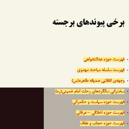
برخی پیوندهای برجسته
فهرست حوزه عدالتخواهی
فهرست سلسله مباحث مهدوی
وجهه‌ی انقلابی صدیقه طاهره(س)
سخنرانی سالگردهای رحلت امام خمینی(ره)
فهرست حوزه سیاست و حکمرانی
فهرست حوزه اخلاقی – عرفانی
فهرست حوزه حجاب و عفاف