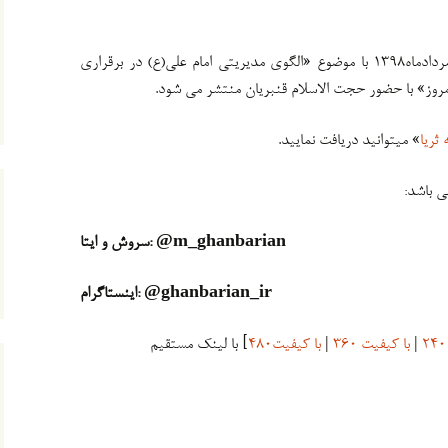
نماهنگ تهیه شده از برنامه ثریا مورخ ۲۳مردادماه۱۳۹۸ با موضوع «الگوی مدیریتی امام علی(ع) در برقراری
امروز» با حضور حجت الاسلام قنبریان منتشر می شود.
 ثریا
» میتوانید دریافت نمایید.
ی باشد:
@m_ghanbarian
سروش و ایتا:
@ghanbarian_ir
اینستاگرام:
|
با کیفیت ۳۶۰
|
با کیفیت۴۸۰
] با لینک مستقیم