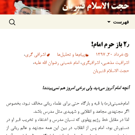
حجت الاسلام قنبریان
جستجو
رفتن
فهرست
برای:
به
۲٫ باز حرم امام!
نوشته‌ها
خرداد 30, 1397
پیام‌ها و تحلیل‌ها
اشرافی گری
،
اشرافیت مذهبی
،
اشرافیگری
،
امام خمینی رضوان الله علیه
،
حجت الاسلام قنبریان
آنچه امام آنروز می‌دید ولی برخی امروز هم نمی‌بینند!
امام‌خمینی(ره) با قبه و بارگاه حتی برای علماء ربانی مخالف نبود، بخصوص
اگر مجتهدی مجاهد و انقلابی و شهیدی مثل مدرس باشد.
لذا در مقابل خط رژیم پهلوی که نسیان مدرس و اختفاء و تخریب قبر او در
دستورش بود، امام پس از انقلاب در بین این همه مجتهد و عالم ربانی از