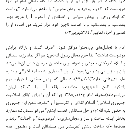
دنیا رفته، دستور بازسازی قبر او را دادند. اما نگاه متعالی امام در آنجا
هویداست که “احیاء روحیه و بینش مدرس” را مقدم می‌شمارد: “برماست
که ابعاد روحی و بینش سیاسی و اعتقادی او [مدرس] را هرچه بهتر
بشناسیم و بشناسانیم و با خدمت ناچیز خود مزار شریف دور افتاده او را
تعمیر و احیاء نماییم”. (۲۸شهریور۶۳)
امام با تجلیل‌های بی‌محتوا موافق نبود. “صرف گنبد و بارگاه برایش
موضوعیت نداشت”. لذا حرم مجلل رسول الله(ص) هم اگر نماد رژیم سفیانی
و اسلام آمریکائی سعودی و نمونه برای خادمین حرمین شدن آن‌ها می‌شد
را زیر سؤال می‌برد و می‌فرمود: “رسول الله نیازی به مساجد اشرافی و مناره
های تزییناتی ندارد”(۲۹تیر۶۷). درحالی که چنین سخنی را درباره حرم
باشکوه ثامن الحجج(ع) نداشتند. بلکه آن را “مرکز ایران”
می‌شمردند(صحیفه امام ج۱۶ص۳۸۸) چرا که آن را برای “بقای اسلامیت
جمهوری اسلامی” [اسلام انقلابی و کفرستیز] و “مشرف شدن این جمهوری
به حضور بقیه الله(ع) و حل مسائلش خدمت ایشان” می‌خواست(ر.ک: همان).
بخاطر اینکه ساخت و ساز و مجلل‌سازی‌ها “موضوعیت” و “اصالت” نیابد و
هدف‌ها -که ساخت بینش کفرستیز بین مسلمانان است و مضمون همه