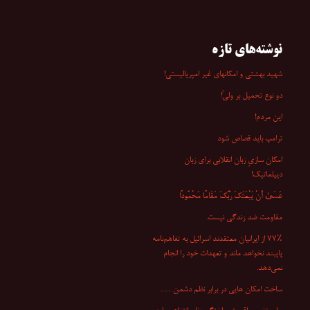
برای:
نوشته‌های تازه
شهید بهشتی و امکانهای غیر امپریالیستی!
دو نوع تحمیل بر ولیّ!
این مردم!
ترامپ باید قصاص شود
امکان سازیِ زبان انقلابی برای زبان
دیپلماتیک!
عَسَىٰ أَنْ یَبْعَثَکَ رَبُّکَ مَقَامًا مَحْمُودًا
مقاومت ضد زندگی نیست.
۷۷٪ از ایرانیان معتقدند اسرائیل به تفاهم‌نامه
پایبند نخواهد ماند و تعهدات خود را انجام
نمی‌دهد.
ساخت امکان هایی در برابر نظم دشمن ….