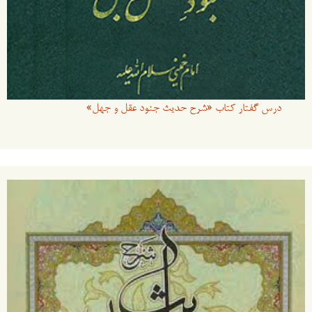
درس گفتار کتاب «شرح حدیث جنود عقل و جهل»