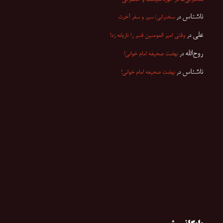
ناشناس
در
سخنرانی/ سیر و سفر آخرت
علی
در
وقتی امیر المومنین قنبر را تازیانه زد!
روح‌الله
در
نهضت صحیفه امام خوانی!
ناشناس
در
نهضت صحیفه امام خوانی!