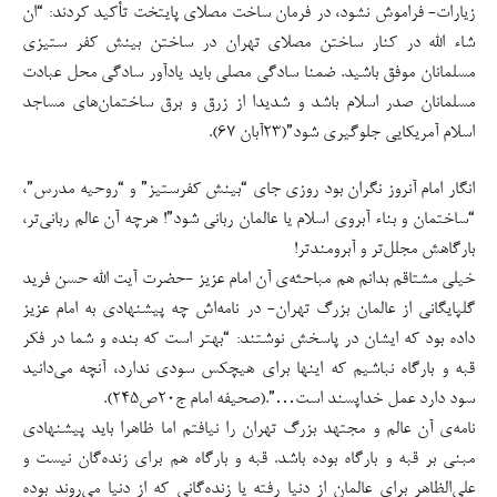
زیارات- فراموش نشود، در فرمان ساخت مصلای پایتخت تأکید کردند: “ان
شاء الله در کنار ساختن مصلای تهران در ساختن بینش کفر ستیزی
مسلمانان موفق باشید. ضمنا سادگی مصلی باید یادآور سادگی محل عبادت
مسلمانان صدر اسلام باشد و شدیدا از زرق و برق ساختمان‌های مساجد
اسلام آمریکایی جلوگیری شود”(۲۳آبان ۶۷).
انگار امام آنروز نگران بود روزی جای “بینش کفرستیز” و “روحیه مدرس”،
“ساختمان و بناء آبروی اسلام یا عالمان ربانی شود”! هرچه آن عالم ربانی‌تر،
بارگاهش مجلل‌تر و آبرومندتر!
خیلی مشتاقم بدانم هم مباحثه‌ی آن امام عزیز -حضرت آیت الله حسن فرید
گلپایگانی از عالمان بزرگ تهران- در نامه‌اش چه پیشنهادی به امام عزیز
داده بود که ایشان در پاسخش نوشتند: “بهتر است که بنده و شما در فکر
قبه و بارگاه نباشیم که اینها برای هیچکس سودی ندارد، آنچه می‌دانید
سود دارد عمل خداپسند است…”.(صحیفه امام ج۲۰ص۲۴۵).
نامه‌ی آن عالم و مجتهد بزرگ تهران را نیافتم اما ظاهرا باید پیشنهادی
مبنی بر قبه و بارگاه بوده باشد. قبه و بارگاه هم برای زنده‌گان نیست و
علی‌الظاهر برای عالمان از دنیا رفته یا زنده‌گانی که از دنیا می‌روند بوده