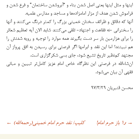
اینها و مثل اینها یعنی اصل شدن بناء و “آبروشدن ساختمان” و فرع شدن و
فراموش شدن هدف از مزار امامزاده‌ها و مساجد و مدارس علمیه.
آنها که دقائق و ظرائف سخنان خمینی بزرگ را کمتر درنگ می‌کنند و آنها
را سخنرانی -نه فقاهت و اجتهاد- تلقی می‌کنند شاید الان آیه تعظیم شعائر
را برای هزارمین بار سر دست بگیرند همه موارد را توجیه و رویه شدنش را
هم نبینند! اما این نقد و ابرامها اگر فرصتی برای رسیدن به افق پرواز آن
مجتهد کم‌نظیر تاریخ تشیع شود، جای بسی شکرگزاری است.
ان‌شاء‌الله در فرصتی این نظرگاه خاص امام عزیز کامل‌تر تبیین و مبانی
فقهی آن بیان می‌شود.
محسن قنبریان ۹۷/۳/۲۹
۱٫ باز حرم امام!
کلیپ/ نقد حرم امام خمینی(رحمه‌الله)
→
اوبری
←