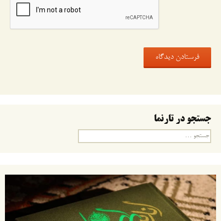
جستجو در تارنما
جستجو
برای: