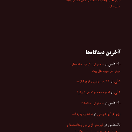
برای تغییر واقعیت ساختگی نظم انتفاعی باید
مبارزه کرد.
آخرین دیدگاه‌ها
ناشناس
در
سخنرانی/ کارکرد حلقه‌های
میانی در سیره اهل بیت
علی
در
۳۳/ درسهایی از نهج البلاغه
علی
در
امام جمعه اجتماعی تهران!
ناشناس
در
سخنرانی/ سائحات!
بهرام ابراهیمی
در
نقشه راه بقیه الله!
ناشناس
در
فهرستی از برخی یادداشت‌ها و
سخنرانی‌ها در حوزه سیاست و حکمرانی