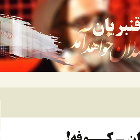
نبریان
ان – کــوفه!