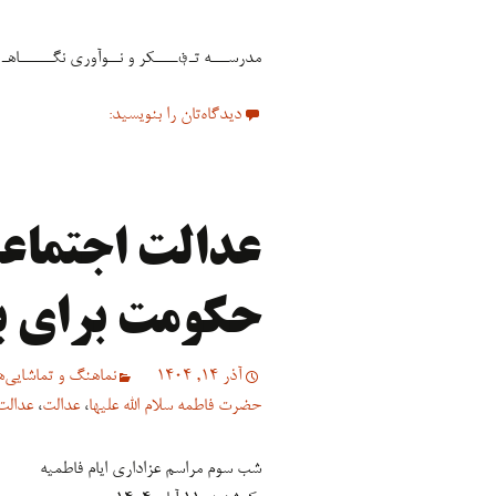
مدرســـه تـ؋ــــکر و نــوآوری نگــــــاهـ
دیدگاه‌تان را بنویسید:
عدالت اجتماعی
حکومت برای ب
آذر 14, 1404
نماهنگ و تماشایی‌ه
حضرت فاطمه سلام الله علیها
،
عدالت
،
عدالت
شب سوم مراسم عزاداری ایام فاطمیه