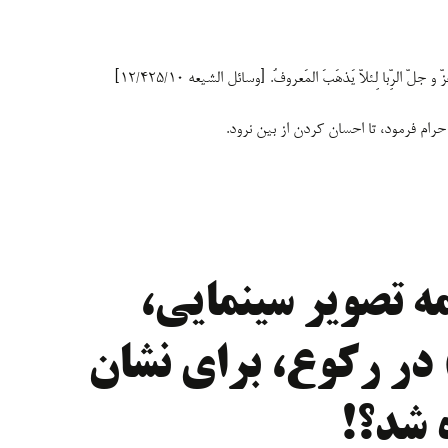
و جلّ الرِّبا لِئلاّ یَذهَبَ المَعروفُ. [وسائل الشیعه ۱۲/۴۲۵/۱۰]
را حرام فرمود، تا احسان کردن از بین نرود.
مه تصویر سینمایی،
 در رکوع، برای نشان
 شد؟!