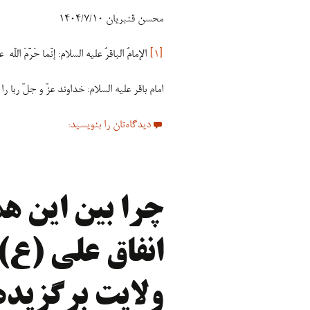
محسن قنبریان ۱۴۰۴/۷/۱۰
[۱]
الإمامُ الباقرُ علیه السلام: إنّما حَرَّمَ اللّه عزّ 
امام باقر علیه السلام: خداوند عزّ و جلّ ربا 
دیدگاه‌تان را بنویسید:
چرا بین این ه
انفاق علی (ع)
ولایت برگزیده