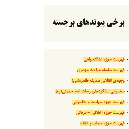
برخی پیوندهای برجسته
فهرست حوزه عدالتخواهی
فهرست سلسله مباحث مهدوی
وجهه‌ی انقلابی صدیقه طاهره(س)
سخنرانی سالگردهای رحلت امام خمینی(ره)
فهرست حوزه سیاست و حکمرانی
فهرست حوزه اخلاقی – عرفانی
فهرست حوزه حجاب و عفاف