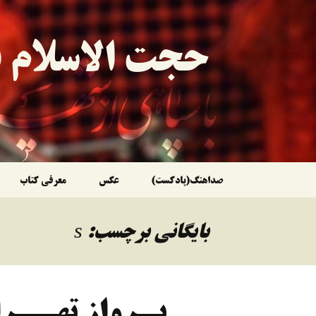
حجت الاسلام ق
رفتن
صداهنگ(پادکست)
عکس
معرفی کتاب
به
بایگانی برچسب: s
نوشته‌ها
پـروازِ تهــر