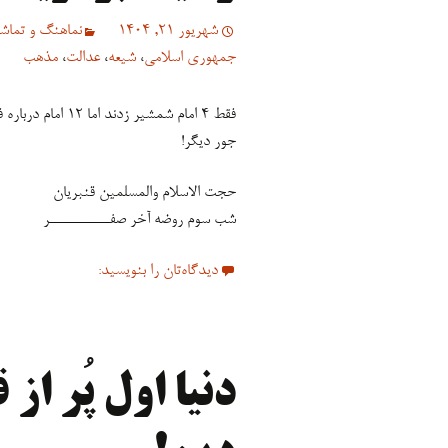
شهریور 21, 1404
نماهنگ و تماشا
جمهوری اسلامی
،
شیعه
،
عدالت
،
مذهب
فقط ۴ امام شمشیر
جور دیگر!
حجت الاسلام والمسلمین قنبریان
شب سوم روضه آخر صفــــــــــــر
دیدگاه‌تان را بنویسید:
دنیا اول پُر از