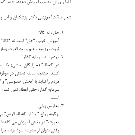
فضا و روش مناسب آموزش دهند، حتما کمک
شعار
عدالت آموزشی
دکتر پزشکیان و این پیگ
حق ، نه کالا!
آموزش خوب، “حق” است نه “کالا” ؛ ل
ثروت، رزومه و علم و بعد قدرت بسازد
مردم ، نه سرمایه گذار!
در “اعطاء” (= رایگان بخشی) یک 
کنند؛ چنانچه سابقه تمدنی در موقوف
مردم را نباید با “بخش خصوصی” و “س
سرمایه گذار، حقی اعطاء نمی کند؛ کا
است.
مدارس پولی!
چگونه رواج “ربا” از “اعطاء قرض” م
معروف” در بخش آموزش می کاهد!
وقتی بتوان از مدرسه سود بُرد ، چرا