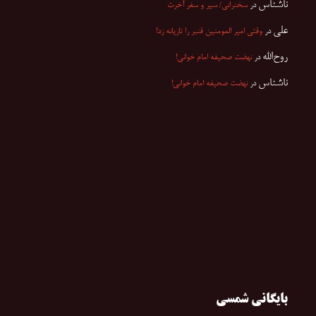
ناشناس
در
سخنرانی/ سیر و سفر آخرت
علی
در
وقتی امیر المومنین قنبر را تازیانه زد!
روح‌الله
در
نهضت صحیفه امام خوانی!
ناشناس
در
نهضت صحیفه امام خوانی!
بایگانی شمسی