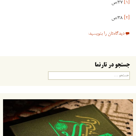
[۱]
۳۷/ص
[۲]
۳۸/ص
دیدگاه‌تان را بنویسید:
جستجو در تارنما
جستجو
برای: