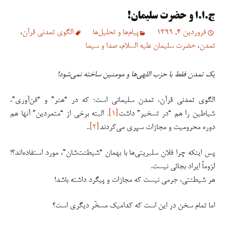
ج.ا.ا و حضرت سلیمان!
فروردین 4, 1399
پیام‌ها و تحلیل‌ها
الگوی تمدنی قرآن
،
تمدن
،
حضرت سلیمان علیه السلام
،
صدا و سیما
یک تمدن فقط با حزب اللهی‌ها و مومنین ساخته نمی‌شود!
الگوی تمدنی قرآن، تمدن سلیمانی است؛ که در “هنر” و “فن‌آوری”،
شیاطین را هم “در تسخیر” داشت
[۱]
. البته برخی از “متمردین” آنها هم
دوره محرومیت و مجازات سپری می‌کردند
[۲]
..
پس اینکه چرا فلان سلبریتی‌ها با بهمان “شیطنت‌شان”، مورد استفاده‌اند؟!
لزوماً ایراد بجائی نیست.
هر شیطنتی، جرمی نیست که مجازات و پیگرد داشته باشد!
اما تمام سخن در این است که کدامیک مسخّر دیگری است؟