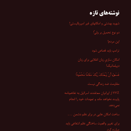
نوشته‌های تازه
شهید بهشتی و امکانهای غیر امپریالیستی!
دو نوع تحمیل بر ولیّ!
این مردم!
ترامپ باید قصاص شود
امکان سازیِ زبان انقلابی برای زبان
دیپلماتیک!
عَسَىٰ أَنْ یَبْعَثَکَ رَبُّکَ مَقَامًا مَحْمُودًا
مقاومت ضد زندگی نیست.
۷۷٪ از ایرانیان معتقدند اسرائیل به تفاهم‌نامه
پایبند نخواهد ماند و تعهدات خود را انجام
نمی‌دهد.
ساخت امکان هایی در برابر نظم دشمن ….
برای تغییر واقعیت ساختگی نظم انتفاعی باید
مبارزه کرد.