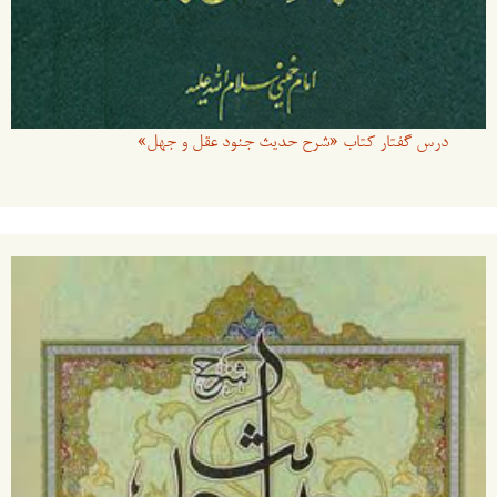
درس گفتار کتاب «شرح حدیث جنود عقل و جهل»