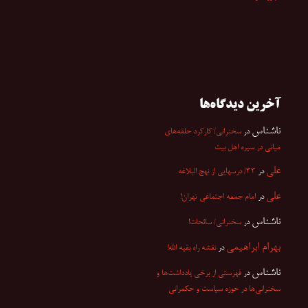
آخرین دیدگاه‌ها
ناشناس
در
سخنرانی/ کارکرد حلقه‌های
میانی در سیره اهل بیت
علی
در
۳۳/ درسهایی از نهج البلاغه
علی
در
امام جمعه اجتماعی تهران!
ناشناس
در
سخنرانی/ سائحات!
بهرام ابراهیمی
در
نقشه راه بقیه الله!
ناشناس
در
فهرستی از برخی یادداشت‌ها و
سخنرانی‌ها در حوزه سیاست و حکمرانی