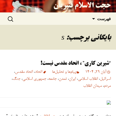
حجت الاسلام قنبریان
جستجو
رفتن
فهرست
برای:
به
بایگانی برچسب: s
نوشته‌ها
“شیرین کاری” ، اتحاد مقدس نیست!
آبان 29, 1404
پیام‌ها و تحلیل‌ها
اتحاد
،
اتحاد مقدس
،
اسرائیل
،
انقلاب اسلامی
،
ایران
،
تمدن
،
جامعه
،
جمهوری اسلامی
،
جنگ
،
مردم
،
میدان انقلاب