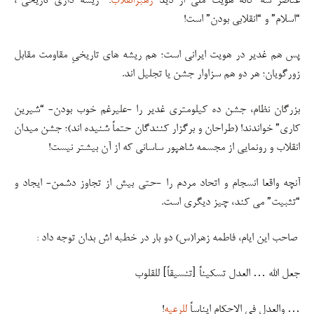
عناصر سه گانه هویت ملی از دید
رهبرانقلاب
: “ریشه داری تاریخی”،
“اسلام” و “انقلابی بودن” است!
پس هم غدیر در هویت ایرانی است؛ هم ریشه های تاریخیِ مقاومت مقابل
زورگویان؛ هر دو هم سزاوار جشن یا تجلیل اند.
بزرگان نظام، جشن ده کیلومتری غدیر را -علیرغم خوب بودن- “شیرین
کاری” خواندند! (طراحان و برگزار کنندگان حتماً شنیده اند)؛ جشن میدان
انقلاب و رونمایی از مجسمه شاهپور ساسانی که از آن بیشتر نیست!
آنچه واقعا انسجام و اتحاد مردم را -حتی بیش از تجاوز دشمن- ایجاد و
“تثبیت” می کند، چیز دیگری است.
صاحب این ایام، فاطمه زهرا(س) دو بار در خطبه اش بدان توجه داد :
جعل الله … العدل تسکیناً [تنسیقاً] للقلوب
… والعدل فی الاحکام ایناساً
للرعیه
!