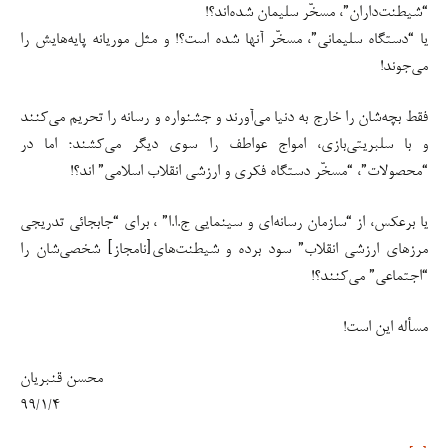
“شیطنت‌داران”، مسخّر سلیمان شده‌اند؟!
یا “دستگاه سلیمانی”، مسخّر آنها شده است؟! و مثل موریانه پایه‌هایش را
می‌جوند!
فقط بچه‌شان را خارج به دنیا می‌آورند و جشنواره و رسانه را تحریم می‌کنند
و با سلبریتی‌بازی، امواج عواطف را سوی دیگر می‌کشند؛ اما در
“محصولات”، “مسخّر دستگاه فکری و ارزشی انقلاب اسلامی” اند؟!
یا برعکس، از “سازمان رسانه‌ای و سینمایی ج.ا.ا” ، برای “جابجائی تدریجی
مرزهای ارزشی انقلاب” سود برده و شیطنت‌های[نامجاز] شخصی‌شان را
“اجتماعی” می‌کنند؟!
مسأله این است!
محسن قنبریان
۹۹/۱/۴