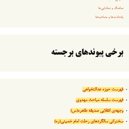
نماهنگ و تماشایی‌ها
یادداشت‌ها و مصاحبه‌ها
برخی پیوندهای برجسته
فهرست حوزه عدالتخواهی
فهرست سلسله مباحث مهدوی
وجهه‌ی انقلابی صدیقه طاهره(س)
سخنرانی سالگردهای رحلت امام خمینی(ره)