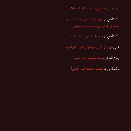
بهرام ابراهیمی
در
نقشه راه بقیه الله!
ناشناس
در
فهرستی از برخی یادداشت‌ها و
سخنرانی‌ها در حوزه سیاست و حکمرانی
ناشناس
در
سخنرانی/ سیر و سفر آخرت
علی
در
وقتی امیر المومنین قنبر را تازیانه زد!
روح‌الله
در
نهضت صحیفه امام خوانی!
ناشناس
در
نهضت صحیفه امام خوانی!