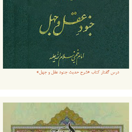
درس گفتار کتاب «شرح حدیث جنود عقل و جهل»