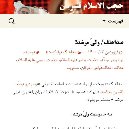
حجت الاسلام قنبریان
جستجو
رفتن
فهرست
برای:
به
صداهنگ/ ولیّ مرشد!
نوشته‌ها
فروردین 23, 1400
صداهنگ (پادکست)
توحید
،
توحید و توحّد
،
حضرت خضر علیه السلام
،
حضرت موسی علیه السلام
،
عدالت
،
عدالتخواهی
،
عرفان
،
معنویت
صداهنگ تهیه شده از جلسه نخست سلسله سخنرانی «
توحید و توحّد
قائمین به قسط
» ایراد شده توسط حجت الاسلام قنبریان با عنوان «ولی
مرشد!» منتشر می‌شود.
سه خصوصیت ولیّ مرشد