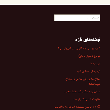
جستجو
برای:
نوشته‌های تازه
شهید بهشتی و امکانهای غیر امپریالیستی!
دو نوع تحمیل بر ولیّ!
این مردم!
ترامپ باید قصاص شود
امکان سازیِ زبان انقلابی برای زبان
دیپلماتیک!
عَسَىٰ أَنْ یَبْعَثَکَ رَبُّکَ مَقَامًا مَحْمُودًا
مقاومت ضد زندگی نیست.
۷۷٪ از ایرانیان معتقدند اسرائیل به تفاهم‌نامه