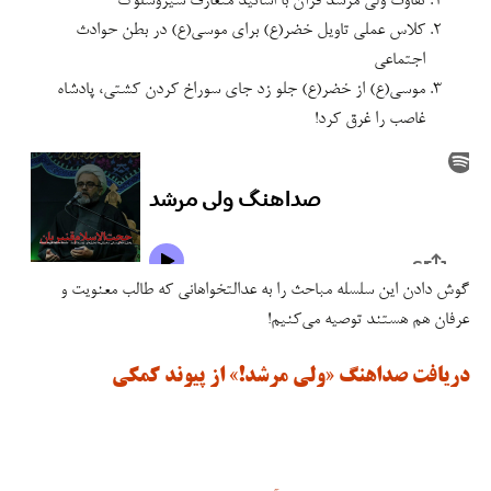
تفاوت ولیّ مرشد قرآن با اساتید متعارف سیروسلوک
کلاس عملی تاویل خضر(ع) برای موسی(ع) در بطن حوادث
اجتماعی
موسی(ع) از خضر(ع) جلو زد جای سوراخ کردن کشتی، پادشاه
غاصب را غرق کرد!
گوش دادن این سلسله مباحث را به عدالتخواهانی که طالب معنویت و
عرفان هم هستند توصیه می‌کنیم!
دریافت صداهنگ «ولی مرشد!» از پیوند کمکی