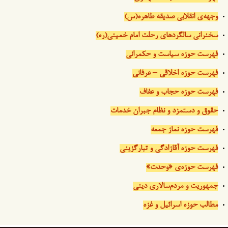
وجهه‌ی انقلابی صدیقه طاهره(س)
سخنرانی سالگردهای رحلت امام خمینی(ره)
فهرست حوزه سیاست و حکمرانی
فهرست حوزه اخلاقی – عرفانی
فهرست حوزه حجاب و عفاف
حقوق و دستمزد و نظام جبران خدمات
فهرست حوزه نماز جمعه
فهرست حوزه آقازادگی و تبارگزینی
فهرست حوزه‌ی «وحدت»
جمهوریت و مردم‌سالاری دینی
مطالب حوزه اسرائیل و غزه