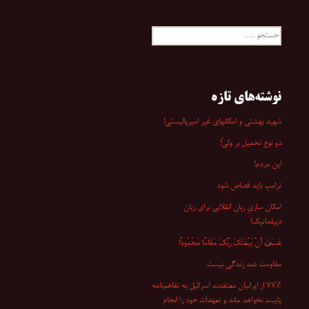
جستجو
برای:
نوشته‌های تازه
شهید بهشتی و امکانهای غیر امپریالیستی!
دو نوع تحمیل بر ولیّ!
این مردم!
ترامپ باید قصاص شود
امکان سازیِ زبان انقلابی برای زبان
دیپلماتیک!
عَسَىٰ أَنْ یَبْعَثَکَ رَبُّکَ مَقَامًا مَحْمُودًا
مقاومت ضد زندگی نیست.
۷۷٪ از ایرانیان معتقدند اسرائیل به تفاهم‌نامه
پایبند نخواهد ماند و تعهدات خود را انجام