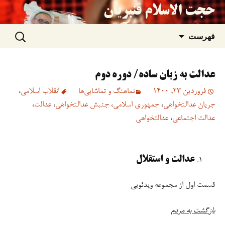
حجت الاسلام قنبریان
جستجو
رفتن
فهرست
برای:
به
عدالت به زبان ساده/ دوره دوم
نوشته‌ها
فروردین 23, 1400
نماهنگ و تماشایی‌ها
انقلاب اسلامی
،
جریان عدالتخواهی
،
جمهوری اسلامی
،
جنبش عدالتخواهی
،
عدالت
،
عدالت اجتماعی
،
عدالتخواهی
عدالت و استقلال
قسمت اول از مجموعه ویدئویی
بازگشت به مردم