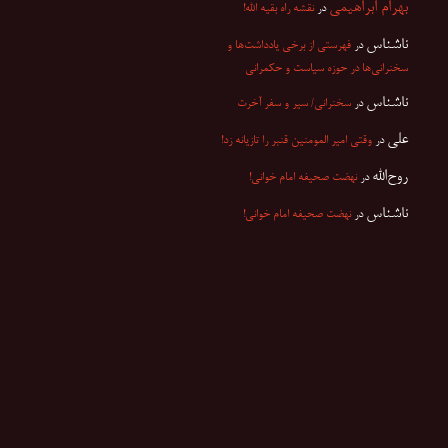
بهرام ابراهیمی
در
نقشه راه بقیه الله!
ناشناس
در
فهرستی از برخی یادداشت‌ها و
سخنرانی‌ها در حوزه سیاست و حکمرانی
ناشناس
در
سخنرانی/ سیر و سفر آخرت
علی
در
وقتی امیر المومنین قنبر را تازیانه زد!
روح‌الله
در
نهضت صحیفه امام خوانی!
ناشناس
در
نهضت صحیفه امام خوانی!