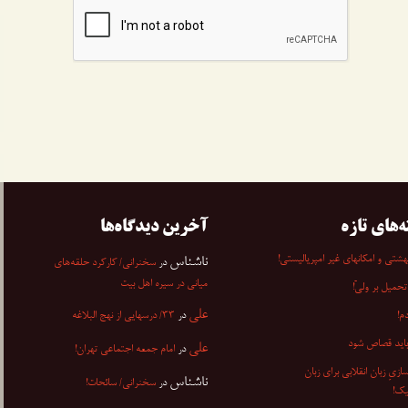
ه‌های تازه
آخرین دیدگاه‌ها
شتی و امکانهای غیر امپریالیستی!
ناشناس
در
سخنرانی/ کارکرد حلقه‌های
میانی در سیره اهل بیت
تحمیل بر ولیّ!
علی
م!
در
۳۳/ درسهایی از نهج البلاغه
باید قصاص شود
علی
در
امام جمعه اجتماعی تهران!
ازیِ زبان انقلابی برای زبان
ناشناس
در
سخنرانی/ سائحات!
یک!