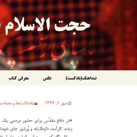
حجت الاسلام ق
رفتن
صداهنگ(پادکست)
عکس
معرفی کتاب
به
مهر 1, 1399
یادداشت‌ها و مصاحبه‌
نوشته‌ها
«در دفاع مقدّس برای حضور مردمی یک 
زنده، کارآمد، داوطلبانه و پُرشور جای خودش