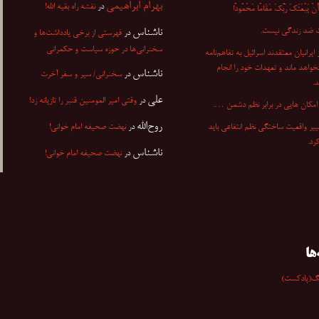
بهرام ابراهیمی
در
نقشه راه بقیه الله!
ْ یَبْعَثَکَ رَبُّکَ مَقَامًا مَحْمُودًا
 ضد زندگی نیست.
ناشناس
در
فهرستی از برخی یادداشت‌ها و
سخنرانی‌ها در حوزه سیاست و حکمرانی
۷ از ایرانیان معتقدند اسرائیل به تفاهم‌نامه
نخواهد ماند و تعهدات خود را انجام
ناشناس
در
سخنرانی/ سیر و سفر آخرت
.
علی
در
وقتی امیر المومنین قنبر را تازیانه زد!
مکان هایی در برابر نظم دشمن ….
روح‌الله
ییر واقعیت ساختگی نظم انتفاعی باید
در
نهضت صحیفه امام خوانی!
کرد.
ناشناس
در
نهضت صحیفه امام خوانی!
ها
گ(پادکست)