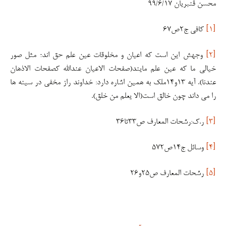
محسن قنبریان ۹۹/۶/۱۷
[۱]
کافی ج۲ص۶۷
[۲]
وجهش این است که اعیان و مخلوقات عین علم حق اند؛ مثل صور
خیالی ما که عین علم مایند(صفحات الاعیان عندالله کصفحات الاذهان
عندنا). آیه ۱۳و۱۴ملک به همین اشاره دارد: خداوند راز مخفی در سینه ها
را می داند چون خالق است(الا یعلم من خلق).
[۳]
ر.ک:رشحات المعارف ص۳۳تا۳۶
[۴]
وسائل ج۱۴ص۵۷۲
[۵]
رشحات المعارف ص۲۵و۲۶