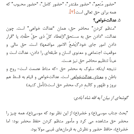
“حضور مُنعِم”، “حضور مقتدر”، “حضور کامل”، “حضور محبوب” که
همه برای حق تعالی است
[۳]
.
عدالت‌خواهی؟
“منظم کردنِ” محاضر حق، همان “عدالت خواهی” است. چون
عدالت، “دادن حق به مستحق”(إعطاء کلِّ ذی حقّ حقَّه)، یا “قرار
دادن امور جای خود”(یَضعُ الامور مواضعها) است. حق مالی و
موقعیت اجتماعی و معنوی انسان و طبقه‌ای را دادن، عدالت است و
عیناً تنظیم محاضر حق نیز هست.
نتیجه اینکه: سلوک به محضر حق -که مناط عصمت است- روح و
باطن و
معنای عدالت‌خواهی
است. عدالت‌خواهی و قیام به قسط هم
بروز و ظهور و کالبدِ درک محضر حق است.(تأمل کنید)
گوشه‌ای از بیان آیه الله شاه آبادی:
“بحث جناب موسی(ع) و خضر(ع) از این نظر بود که موسی(ع)، همه چیز را
محضر حق مشاهده می کرد و مأمور منظم کردن حفظ محضر بود؛ اما
خضر(ع)، حافظ حضور و نظرش به فرمان‌های غیبی مولا بود.