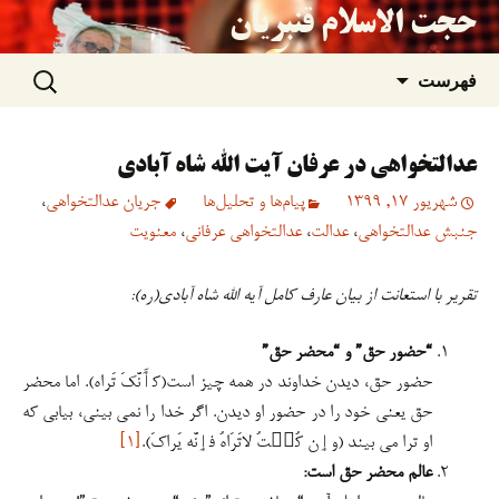
حجت الاسلام قنبریان
جستجو
رفتن
فهرست
برای:
به
عدالتخواهی در عرفان آیت الله شاه آبادی
نوشته‌ها
شهریور 17, 1399
پیام‌ها و تحلیل‌ها
جریان عدالتخواهی
،
جنبش عدالتخواهی
،
عدالت
،
عدالتخواهی عرفانی
،
معنویت
تقریر با استعانت از بیان عارف کامل آیه الله شاه آبادی(ره):
“حضور حق” و “محضر حق”
حضور حق، دیدن خداوند در همه چیز است(کٲَنَّکَ تَراه). اما محضر
حق یعنی خود را در حضور او دیدن. اگر خدا را نمی بینی، بیابی که
او ترا می بیند (وٳن کُن٘تُ لاتَرَاهُ فٳنَّه یَراکَ).
[۱]
عالم محضر حق است: