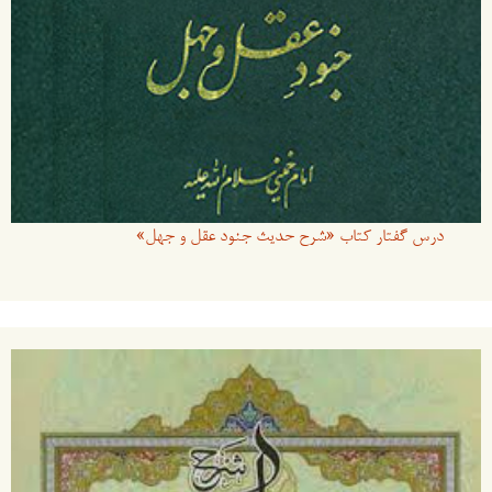
درس گفتار کتاب «شرح حدیث جنود عقل و جهل»