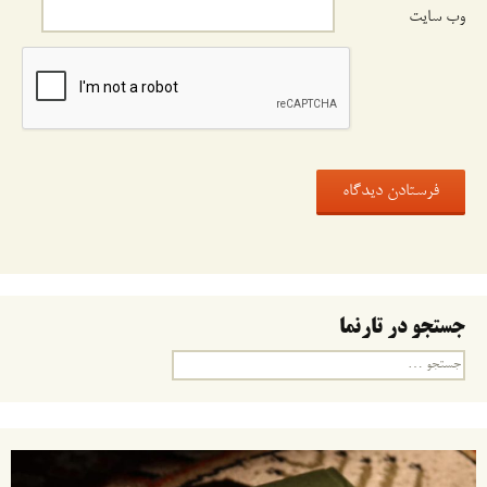
وب‌ سایت
جستجو در تارنما
جستجو
برای: