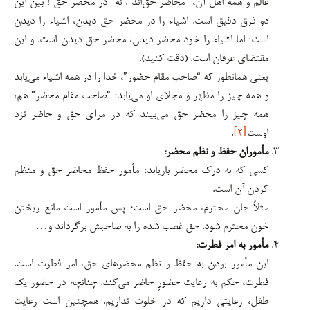
عالم و همه اهل آن، “محاضر حق‌اند”. نه “در محضر حق”! بین این
دو فرق دقیق است. اشیاء را در محضر حق دیدن، اشیاء را دیدن
است؛ اما اشیاء را خود محضر دیدن، محضر حق دیدن است. و این
مقتضای عرفان است. (دقت کنید).
یعنی همانطور که “صاحب مقام حضور”، خدا را در همه اشیاء می‌یابد
و همه چیز را مظهر و مجلای او می‌یابد؛ “صاحب مقام محضر” هم،
همه چیز را محضر حق می‌بیند که در مرآی حق و حاضر نزد
اوست
[۲]
.
مأموران حفظ و نظم محضر:
کسی که به درک محضر باریابد؛ مأمور حفظ محاضر حق و منظم
کردن آن است.
مثلاً جان محترم، محضر حق است؛ پس مأمور است مانع ریختن
خون محترم شود. حق غصب شده را به صاحبش برگرداند و…
مأمور به امر فطرت:
این مأمور بودن به حفظ و نظم محضرهای حق، امر فطرت است.
فطرت، حکم به رعایت حضورِ حاضر می‌کند. چنانچه در حضور یک
طفل، رعایتی داریم که در خلوت نداریم. همچنین است رعایت