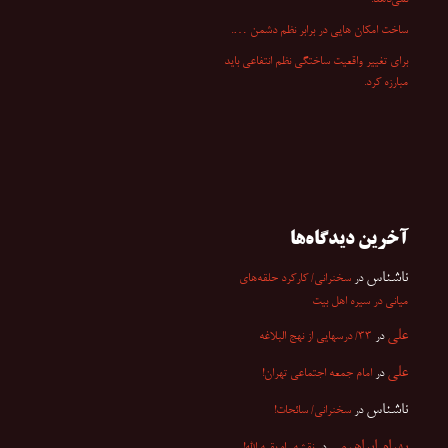
ساخت امکان هایی در برابر نظم دشمن ….
برای تغییر واقعیت ساختگی نظم انتفاعی باید
مبارزه کرد.
آخرین دیدگاه‌ها
ناشناس
در
سخنرانی/ کارکرد حلقه‌های
میانی در سیره اهل بیت
علی
در
۳۳/ درسهایی از نهج البلاغه
علی
در
امام جمعه اجتماعی تهران!
ناشناس
در
سخنرانی/ سائحات!
بهرام ابراهیمی
در
نقشه راه بقیه الله!