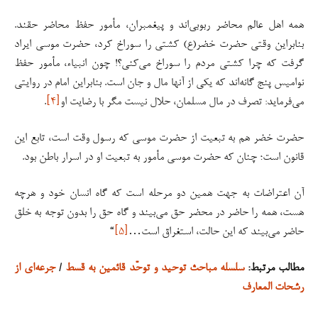
همه اهل عالم محاضر ربوبی‌اند و پیغمبران، مأمور حفظ محاضر حقند.
بنابراین وقتی حضرت خضر(ع) کشتی را سوراخ کرد، حضرت موسی ایراد
گرفت که چرا کشتی مردم را سوراخ می‌کنی؟! چون انبیاء، مأمور حفظ
نوامیس پنج گانه‌اند که یکی از آنها مال و جان است. بنابراین امام در روایتی
می‌فرماید: تصرف در مال مسلمان، حلال نیست مگر با رضایت او
[۴]
.
حضرت خضر هم به تبعیت از حضرت موسی که رسول وقت است، تابع این
قانون است؛ چنان که حضرت موسی مأمور به تبعیت او در اسرار باطن بود.
آن اعتراضات به جهت همین دو مرحله است که گاه انسان خود و هرچه
هست، همه را حاضر در محضر حق می‌بیند و گاه حق را بدون توجه به خلق
حاضر می‌بیند که این حالت، استغراق است…
[۵]
“
مطالب مرتبط:
سلسله مباحث توحید و توحّد قائمین به قسط
/
جرعه‌ای از
رشحات المعارف