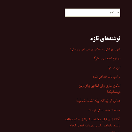
جستجو
برای:
نوشته‌های تازه
شهید بهشتی و امکانهای غیر امپریالیستی!
دو نوع تحمیل بر ولیّ!
این مردم!
ترامپ باید قصاص شود
امکان سازیِ زبان انقلابی برای زبان
دیپلماتیک!
عَسَىٰ أَنْ یَبْعَثَکَ رَبُّکَ مَقَامًا مَحْمُودًا
مقاومت ضد زندگی نیست.
۷۷٪ از ایرانیان معتقدند اسرائیل به تفاهم‌نامه
پایبند نخواهد ماند و تعهدات خود را انجام
نمی‌دهد.