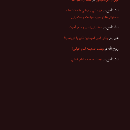
ناشناس
در
فهرستی از برخی یادداشت‌ها و
سخنرانی‌ها در حوزه سیاست و حکمرانی
ناشناس
در
سخنرانی/ سیر و سفر آخرت
علی
در
وقتی امیر المومنین قنبر را تازیانه زد!
روح‌الله
در
نهضت صحیفه امام خوانی!
ناشناس
در
نهضت صحیفه امام خوانی!