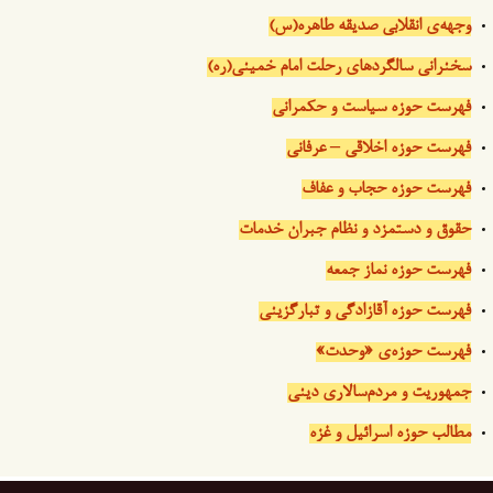
وجهه‌ی انقلابی صدیقه طاهره(س)
سخنرانی سالگردهای رحلت امام خمینی(ره)
فهرست حوزه سیاست و حکمرانی
فهرست حوزه اخلاقی – عرفانی
فهرست حوزه حجاب و عفاف
حقوق و دستمزد و نظام جبران خدمات
فهرست حوزه نماز جمعه
فهرست حوزه آقازادگی و تبارگزینی
فهرست حوزه‌ی «وحدت»
جمهوریت و مردم‌سالاری دینی
مطالب حوزه اسرائیل و غزه