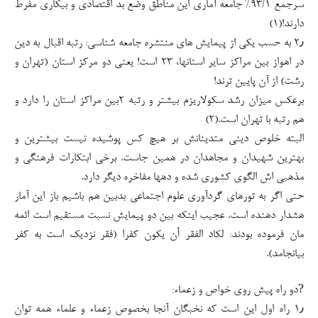
سرجمع ۹۳/۱% جامعه آماری این مناطق وضع بد اقتصادی و بیکاری مفرط
دارند!(۱)
۲٫ به حسب یکی از پیمایش های منتشره جامعه شناسی: رتبه اقبال به دین
در اهواز بین مراکز سایر استانها، ۲۳ است! یعنی دو مرکز استان (تهران و
رشت) از آن پایین ترند!
برعکس میزان رشد سکولاریزم بیشتر و رتبه ۲بین مراکز استان را دارد و
هم رتبه با تهران است.(۲)
البته خلوص دینی متدینانش بر هیچ کس پوشیده نیست بیشترین و
بهترین شهیدان و مجاهدان در همین جاست. برخی ابتکارات فرهنگی و
مذهبی اش الگوی کشوری شده و دهها مفاخره دیگر دارد.
حتی اگر به تورهای گردآوری علوم اجتماعی بدبین هم باشیم باز این آمار
هشدار دهنده است. عجیب اینکه بین دو پیمایش نسبت مستقیم است ائمه
مان فرموده بودند: لکاد الفقر أن یکون کفرا (فقر نزدیک است به کفر
بیانجامد).
?دو راه پیش روی خواص و زعماء:
۱٫ راه اول این است که نخبگان آنجا بخصوص زعماء و علماء همه توان