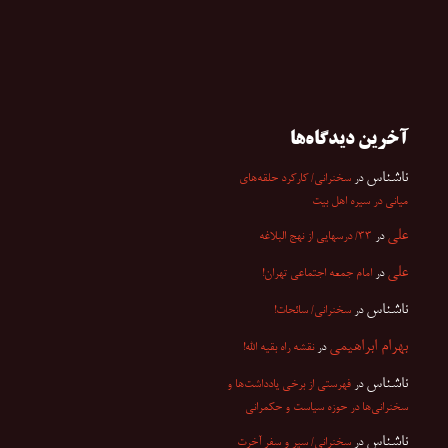
آخرین دیدگاه‌ها
ناشناس
در
سخنرانی/ کارکرد حلقه‌های
میانی در سیره اهل بیت
علی
در
۳۳/ درسهایی از نهج البلاغه
علی
در
امام جمعه اجتماعی تهران!
ناشناس
در
سخنرانی/ سائحات!
بهرام ابراهیمی
در
نقشه راه بقیه الله!
ناشناس
در
فهرستی از برخی یادداشت‌ها و
سخنرانی‌ها در حوزه سیاست و حکمرانی
ناشناس
در
سخنرانی/ سیر و سفر آخرت