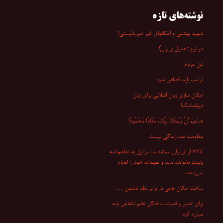
نوشته‌های تازه
شهید بهشتی و امکانهای غیر امپریالیستی!
دو نوع تحمیل بر ولیّ!
این مردم!
ترامپ باید قصاص شود
امکان سازیِ زبان انقلابی برای زبان
دیپلماتیک!
عَسَىٰ أَنْ یَبْعَثَکَ رَبُّکَ مَقَامًا مَحْمُودًا
مقاومت ضد زندگی نیست.
۷۷٪ از ایرانیان معتقدند اسرائیل به تفاهم‌نامه
پایبند نخواهد ماند و تعهدات خود را انجام
نمی‌دهد.
ساخت امکان هایی در برابر نظم دشمن ….
برای تغییر واقعیت ساختگی نظم انتفاعی باید
مبارزه کرد.