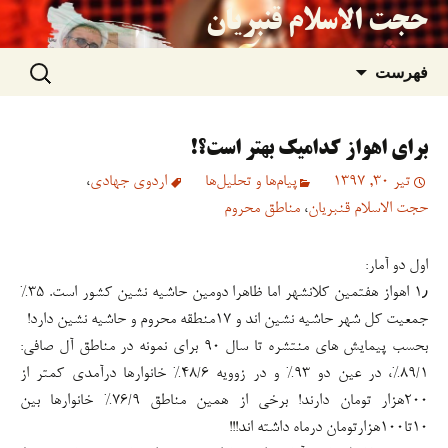
حجت الاسلام قنبریان
جستجو
رفتن
فهرست
برای:
به
برای اهواز کدامیک بهتر است؟!
نوشته‌ها
تیر 30, 1397
پیام‌ها و تحلیل‌ها
اردوی جهادی
،
حجت الاسلام قنبریان
،
مناطق محروم
اول دو آمار:
۱٫ اهواز هفتمین کلانشهر اما ظاهرا دومین حاشیه نشین کشور است. ۳۵%
جمعیت کل شهر حاشیه نشین اند و ۱۷منطقه محروم و حاشیه نشین دارد!
بحسب پیمایش های منتشره تا سال ۹۰ برای نمونه در مناطق آل صافی:
۸۹/۱%، در عین دو ۹۳% و در زوویه ۴۸/۶% خانوارها درآمدی کمتر از
۲۰۰هزار تومان دارند! برخی از همین مناطق ۷۶/۹% خانوارها بین
۱۰تا۱۰۰هزارتومان درماه داشته اند!!!