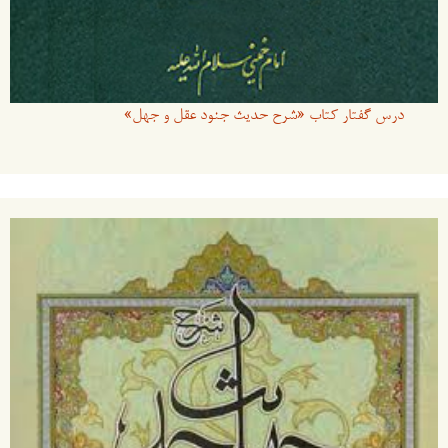
درس گفتار کتاب «شرح حدیث جنود عقل و جهل»