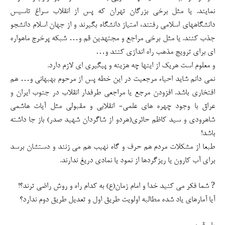
نمایند. یا مثل برخی بزرگان تهران که پس از انقلاب سراغ تاسیس
دانشگاههای اسلامی رفتند، امتیاز دانشگاه بگیرند و از جهان اسلام دانشجو
جذب کنند. یا مثل برخی مراجع و مجتهدین قم و… شبکه پرخرج ماهواره
ای برای ترویج مذهب راه اندازی کنند و…
و معلوم است هریک از اینها چه هزینه و پیگیری ای لازم دارد.
نمی دانم شاید احیاء مرجعیت در این خطه پس از مرحوم بهبهانی و… هم
افتخاری باشد. افزودن مرجع یا مراجعی طرفدار انقلاب در جنوب ایران و
عراق با وجود چهره های علمی- انقلابی و مقبولی مثل آیات هاشمی
شاهرودی و سید کاظم حائری(هردو از شاگردان شهید صدر) باز جا داشته
باشد!
طبعا از مشکلات مردم هم حرف و گاه نهیب هم می زنند و دستشان برسد
برای آب کارون یا ریزگردها از نمود یا نمادی دریغ ندارند.
? شما فکر می کنید خدا و امام زمان(ع) به کدام راه و روش راضی ترند؟!
آیا آمارهای یاد شده مطالبه اولویت طریق اول و تعدیل طریق دوم ندارد؟