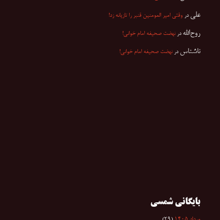
علی
در
وقتی امیر المومنین قنبر را تازیانه زد!
روح‌الله
در
نهضت صحیفه امام خوانی!
ناشناس
در
نهضت صحیفه امام خوانی!
بایگانی شمسی
مرداد ۱۴۰۵
(۲۹)