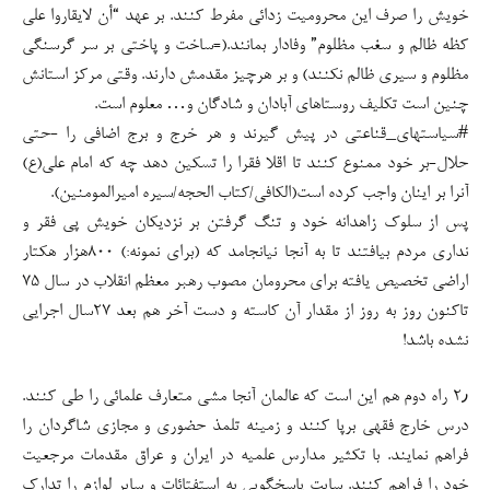
خویش را صرف این محرومیت زدائی مفرط کنند. بر عهد “أن لایقاروا علی
کظه ظالم و سغب مظلوم” وفادار بمانند.(=ساخت و پاختی بر سر گرسنگی
مظلوم و سیری ظالم نکنند) و بر هرچیز مقدمش دارند. وقتی مرکز استانش
چنین است تکلیف روستاهای آبادان و شادگان و… معلوم است.
#سیاستهای_قناعتی در پیش گیرند و هر خرج و برج اضافی را -حتی
حلال-بر خود ممنوع کنند تا اقلا فقرا را تسکین دهد چه که امام علی(ع)
آنرا بر اینان واجب کرده است(الکافی/کتاب الحجه/سیره امیرالمومنین).
پس از سلوک زاهدانه خود و تنگ گرفتن بر نزدیکان خویش پی فقر و
نداری مردم بیافتند تا به آنجا نیانجامد که (برای نمونه:) ۸۰۰هزار هکتار
اراضی تخصیص یافته برای محرومان مصوب رهبر معظم انقلاب در سال ۷۵
تاکنون روز به روز از مقدار آن کاسته و دست آخر هم بعد ۲۷سال اجرایی
نشده باشد!
۲٫ راه دوم هم این است که عالمان آنجا مشی متعارف علمائی را طی کنند.
درس خارج فقهی برپا کنند و زمینه تلمذ حضوری و مجازی شاگردان را
فراهم نمایند. با تکثیر مدارس علمیه در ایران و عراق مقدمات مرجعیت
خود را فراهم کنند. سایت پاسخگویی به استفتائات و سایر لوازم را تدارک