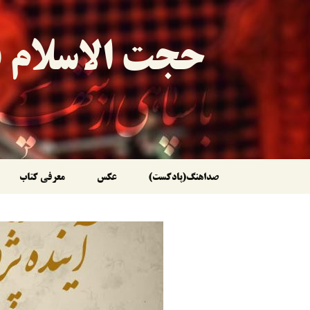
حجت الاسلام ق
رفتن
صداهنگ(پادکست)
عکس
معرفی کتاب
به
نوشته‌ها