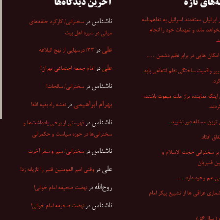
ه‌های تازه
آخرین دیدگاه‌ها
۷ از ایرانیان معتقدند اسرائیل به تفاهم‌نامه
ناشناس
در
سخنرانی/ کارکرد حلقه‌های
نخواهد ماند و تعهدات خود را انجام
میانی در سیره اهل بیت
.
علی
در
۳۳/ درسهایی از نهج البلاغه
مکان هایی در برابر نظم دشمن ….
علی
در
امام جمعه اجتماعی تهران!
ییر واقعیت ساختگی نظم انتفاعی باید
کرد.
ناشناس
در
سخنرانی/ سائحات!
اینکه نماینده تراز ملت مبعوث باشند،
بهرام ابراهیمی
در
نقشه راه بقیه الله!
دند.
ناشناس
 ترین مسئله دور نشوید.
در
فهرستی از برخی یادداشت‌ها و
سخنرانی‌ها در حوزه سیاست و حکمرانی
فاق افتاد.
ناشناس
در
سخنرانی/ سیر و سفر آخرت
بر سخنرانی‌ حجت الاسلام و
ن قنبریان
علی
در
وقتی امیر المومنین قنبر را تازیانه زد!
می هم وجود دارد …
روح‌الله
در
نهضت صحیفه امام خوانی!
اری عراقی ها از تشییع پیکر امام
ناشناس
در
نهضت صحیفه امام خوانی!
 سال۶ق)