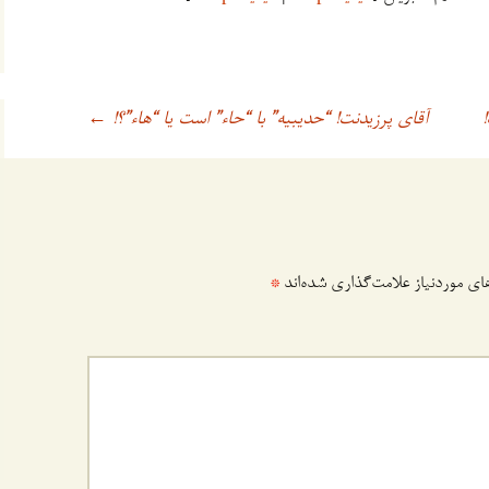
آقای پرزیدنت! “حدیبیه” با “حاء” است یا “هاء”؟!
←
ی موردنیاز علامت‌گذاری شده‌اند
*