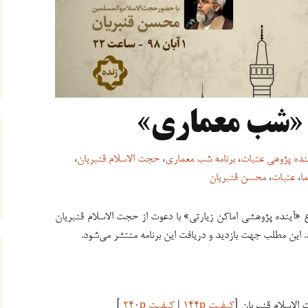
 «شب معماری»
نده پژوهی عتبات
،
برنامه شب معماری
،
حجت الاسلام قنبريان
،
ا
،
عتبات
،
محسن قنبریان
 «آینده پژوهشی اماکن زیارتی» با دعوت از حجت الاسلام قنبریان
الاسلام قنبریان [
کیفیت ۱۴۴p
|
کیفیت ۲۴۰p
]