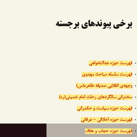
برخی پیوندهای برجسته
فهرست حوزه عدالتخواهی
فهرست سلسله مباحث مهدوی
وجهه‌ی انقلابی صدیقه طاهره(س)
سخنرانی سالگردهای رحلت امام خمینی(ره)
فهرست حوزه سیاست و حکمرانی
فهرست حوزه اخلاقی – عرفانی
فهرست حوزه حجاب و عفاف