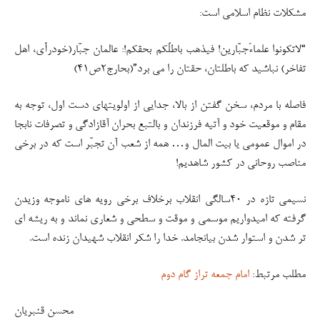
مشکلات نظام اسلامی است:
“لاتکونوا علماءَجبّارین! فیذهب باطلُکم بحقکم!: عالمان جبّار(خودرأی، اهل
تفاخر) نباشید که باطلتان، حقتان را می برد”(بحارج۲ص۴۱)
فاصله با مردم، سخن گفتن از بالا، جدایی از اولویتهای دست اول، توجه به
مقام و موقعیت خود و آتیه فرزندان و بالتبع بحران آقازادگی و تصرفات نابجا
در اموال عمومی یا بیت المال و… همه از شعب آن تجبّر است که در برخی
مناصب روحانی در کشور شاهدیم!
نسیمی تازه در ۴۰سالگی انقلاب برخلاف برخی رویه های ناموجه وزیدن
گرفته که امیدواریم موسمی و موقت و سطحی و شعاری نماند و به ریشه ای
تر شدن و استوار شدن بیانجامد. خدا را شکر انقلاب شهیدان زنده است.
مطلب مرتبط:
امام جمعه تراز گام دوم
محسن قنبریان