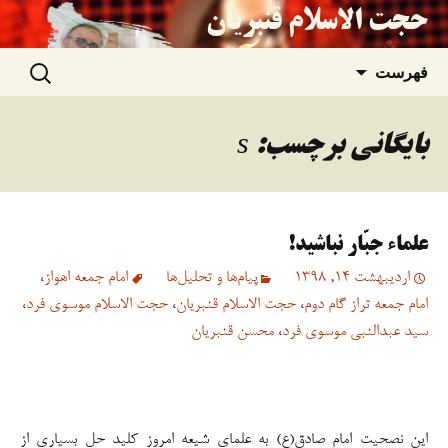
حجت الاسلام قنبریان
جستجو
رفتن
فهرست
برای:
به
بایگانی برچسب: s
نوشته‌ها
علماء جبّار نباشید!
اردیبهشت 14, 1398
پیام‌ها و تحلیل‌ها
امام جمعه اهواز
،
امام جمعه تراز گام دوم
،
حجت الاسلام قنبریان
،
حجت الاسلام موسوی فرد
،
سید عبدالنبی موسوی فرد
،
محسن قنبریان
این نصحیت امام صادق(ع) به علمای شیعه امروز کلید حل بسیاری از