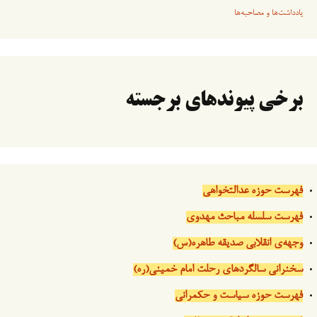
یادداشت‌ها و مصاحبه‌ها
برخی پیوندهای برجسته
فهرست حوزه عدالتخواهی
فهرست سلسله مباحث مهدوی
وجهه‌ی انقلابی صدیقه طاهره(س)
سخنرانی سالگردهای رحلت امام خمینی(ره)
فهرست حوزه سیاست و حکمرانی