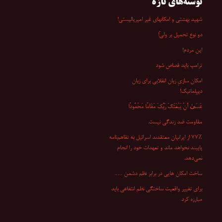
نوشته‌های تازه
شهید بهشتی و امکانهای غیر امپریالیستی!
دو نوع تحمیل بر ولیّ!
این مردم!
ترامپ باید قصاص شود
امکان سازیِ زبان انقلابی برای زبان
دیپلماتیک!
عَسَىٰ أَنْ یَبْعَثَکَ رَبُّکَ مَقَامًا مَحْمُودًا
مقاومت ضد زندگی نیست.
۷۷٪ از ایرانیان معتقدند اسرائیل به تفاهم‌نامه
پایبند نخواهد ماند و تعهدات خود را انجام
نمی‌دهد.
ساخت امکان هایی در برابر نظم دشمن ….
برای تغییر واقعیت ساختگی نظم انتفاعی باید
مبارزه کرد.