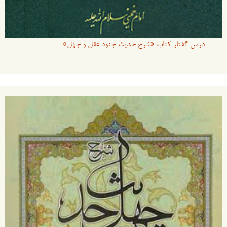
درس گفتار کتاب «شرح حدیث جنود عقل و جهل»