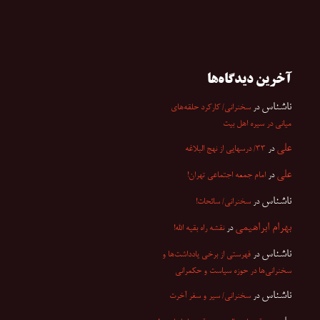
آخرین دیدگاه‌ها
ناشناس
در
سخنرانی/ کارکرد حلقه‌های
میانی در سیره اهل بیت
علی
در
۳۳/ درسهایی از نهج البلاغه
علی
در
امام جمعه اجتماعی تهران!
ناشناس
در
سخنرانی/ سائحات!
بهرام ابراهیمی
در
نقشه راه بقیه الله!
ناشناس
در
فهرستی از برخی یادداشت‌ها و
سخنرانی‌ها در حوزه سیاست و حکمرانی
ناشناس
در
سخنرانی/ سیر و سفر آخرت