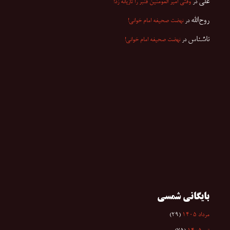
علی
در
وقتی امیر المومنین قنبر را تازیانه زد!
روح‌الله
در
نهضت صحیفه امام خوانی!
ناشناس
در
نهضت صحیفه امام خوانی!
بایگانی شمسی
مرداد ۱۴۰۵
(۲۹)