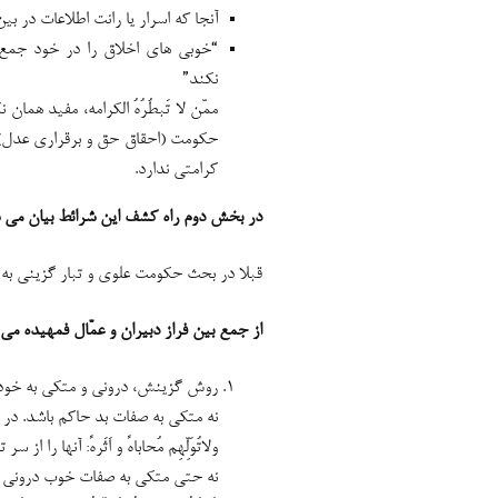
آنجا که اسرار یا رانت اطلاعات در ب
“خوبی های اخلاق را در خود جمع 
نکند”
ممّن لا تَبطُرُهُ الکرامه، مفید هم
حکومت (احقاق حق و برقراری عدل) 
کرامتی ندارد.
در بخش دوم راه کشف این شرائط بیان می 
قبلا در بحث حکومت علوی و تبار گزینی به
از جمع بین فراز دبیران و عمّال فمهیده می
روش گزینش، درونی و متکی به خود 
نه متکی به صفات بد حاکم باشد. در 
ولاتُوَلِّهِم مُحاباهً و اَثَرهً: آنها
نه حتی متکی به صفات خوب درونی حا