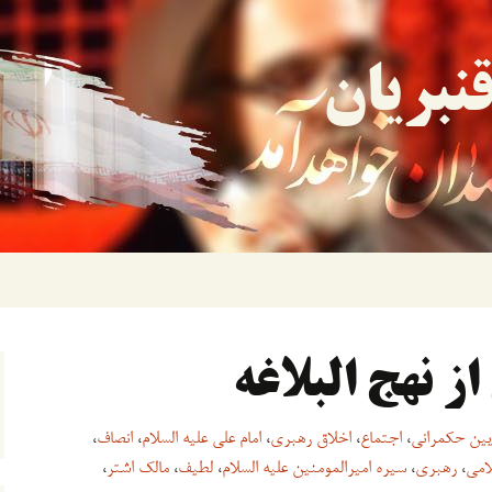
نبریان
یین حکمرانی
،
اجتماع
،
اخلاق رهبری
،
امام علی علیه السلام
،
انصاف
،
امی
،
رهبری
،
سیره امیرالمومنین علیه السلام
،
لطیف
،
مالک اشتر
،