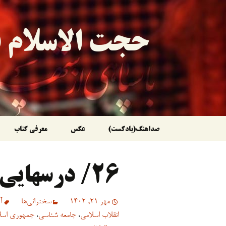
حجت الاسلام ق
رفتن
صداهنگ(پادکست)
عکس
معرفی کتاب
به
۲۶/ درسهایی از نهج البلاغه
نوشته‌ها
مهر 21, 1402
سخنرانی‏‏‌ها
آ
انقلاب اسلامی
،
جامعه شناسی
،
جمهوری اسل