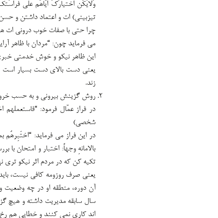
وَلایَکُن اختیارُکَ ایّاهُم علی فر
تیزبینی) ات و اعتماد داشتن و حسن 
چرا حتی با صفات خوب درونی ات ه
می فرماید چون: “مردان با ظاهر آر
این ظاهر نیکو و خوش خدمتی خبری 
یعنی دست بالای دست بسیار است و
زند.
روش گزینش بیرونی و به حسب خروج
در فراز عمّال فرمود: “فاستعملهم اخت
شخصی)
در این فراز می فرماید: “اختَبِرهُم بما و
بالامانهِ وجهاً: اختبار و امتحان با
تکیه کن که در مردم اثر نیکو تری ن
یعنی صرف روزومه کافی نیست، باید 
آن دوره، منطقه او در چه وضعیت و
سال سابقه مدیریت داشته و هیچ گز
اند کاری نمی کنند و خطایی هم رخ 