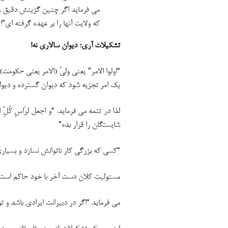
می فرماید اگر چنین گزینش دقیق و
که ولایت آنها را بر عهده گرفته ای”!
تشکیلات آری؛ دیوان سالاری نه!
“اولوا الامر” یعنی ولیّ (الامر یعنی حکوم
یک امر تجزیه شود که دیوان گسترده و دیو
لذا در تتمه می فرماید: “و اجعل لرَاسِ کُلّ
شایستگان را قرار بده”
“کسی که بزرگی کار ناتوانش نسازد و بسیاری
مسئولیت کلان دست آخر با خود حاکم است!
می فرماید “اگر در دبیرانت ایرادی باشد و ت