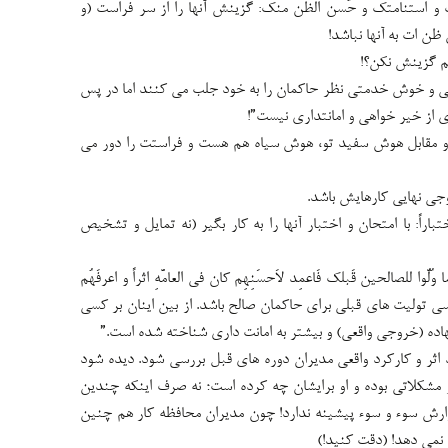
اسَتک و استنامتک و حُسن الظن منک: گزینش آنها را از سر فراست (و
ظن ات به آنها نباشد!
م گزینش نکن؟!
ایی و خوش خدمتی نظر حاکمان را به خود جلب می کنند اما در پس
از خیر خواهی و امانتداری نیست”!
 مقابل هوش سفید تو، هوش سیاه هم هست و فراستت را دور می
ی نهایی کارهایش باشد.
باراً: با امتحان و اختبار آنها را به کار بگیر (نه تمایل و تشخیص
ُلُّوا للصالحین قَبلک فَاعمِد لاَحسَنِهِم کان فی العامَّهِ اثراً و اعرفَهُم
 بررسی تولیت های قبلی برای حاکمان صالح باشد. از بین اینان بر کسی
هاده (خروجی واقعی) و بیشتر به امانت داری شناخته شده است.”
اثر و کارکرد واقعی مدیران دوره های قبل بررسی شود. دیده شود
 مشکلاتی بوده و او برایشان چه کرده است؛ نه صرف اینکه چندین
ارش سوء و سوء پیشینه ندارد! چون مدیران محافظه کار هم چنین
نمی دهد! (دقت کنید!)