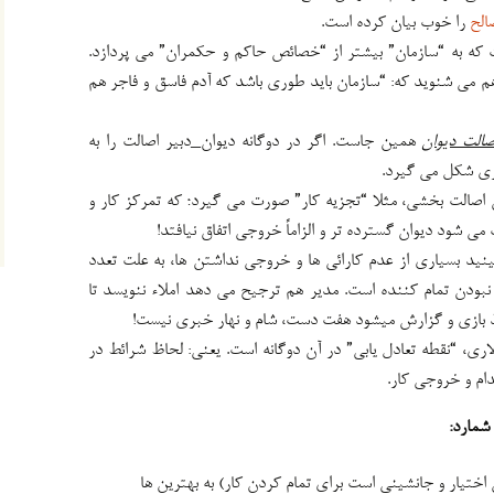
الح
را خوب بیان کرده است.
که به “سازمان” بیشتر از “خصائص حاکم و حکمران” می پردازد.
 هم می شنوید که: “سازمان باید طوری باشد که آدم فاسق و فاجر هم
صالت دیوان
همین جاست. اگر در دوگانه دیوان_دبیر اصالت را به
اری شکل می گیرد.
ن اصالت بخشی، مثلا “تجزیه کار” صورت می گیرد؛ که تمرکز کار و
می شود دیوان گسترده تر و الزاماً خروجی اتفاق نیافتد!
نید بسیاری از عدم کارائی ها و خروجی نداشتن ها، به علت تعدد
نبودن تمام کننده است. مدیر هم ترجیح می دهد املاء ننویسد تا
اغذ بازی و گزارش میشود هفت دست، شام و نهار خبری نیست!
اری، “نقطه تعادل یابی” در آن دوگانه است. یعنی: لحاظ شرائط در
قدام و خروجی کار.
شمارد:
اختیار و جانشینی است برای تمام کردن کار) به بهترین ها