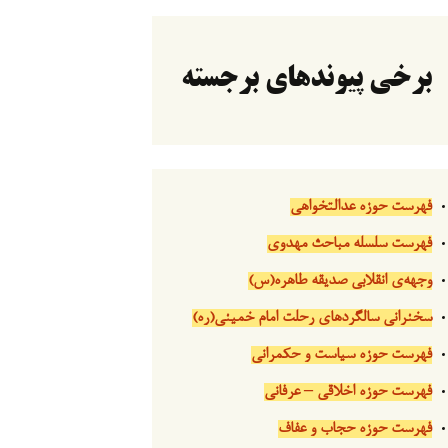
برخی پیوندهای برجسته
فهرست حوزه عدالتخواهی
فهرست سلسله مباحث مهدوی
وجهه‌ی انقلابی صدیقه طاهره(س)
سخنرانی سالگردهای رحلت امام خمینی(ره)
فهرست حوزه سیاست و حکمرانی
فهرست حوزه اخلاقی – عرفانی
فهرست حوزه حجاب و عفاف