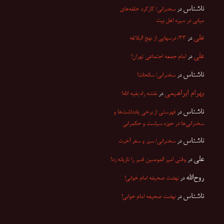
ناشناس
در
سخنرانی/ کارکرد حلقه‌های
میانی در سیره اهل بیت
علی
در
۳۳/ درسهایی از نهج البلاغه
علی
در
امام جمعه اجتماعی تهران!
ناشناس
در
سخنرانی/ سائحات!
بهرام ابراهیمی
در
نقشه راه بقیه الله!
ناشناس
در
فهرستی از برخی یادداشت‌ها و
سخنرانی‌ها در حوزه سیاست و حکمرانی
ناشناس
در
سخنرانی/ سیر و سفر آخرت
علی
در
وقتی امیر المومنین قنبر را تازیانه زد!
روح‌الله
در
نهضت صحیفه امام خوانی!
ناشناس
در
نهضت صحیفه امام خوانی!