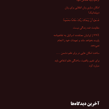
ترامپ باید قصاص شود
امکان سازیِ زبان انقلابی برای زبان
دیپلماتیک!
عَسَىٰ أَنْ یَبْعَثَکَ رَبُّکَ مَقَامًا مَحْمُودًا
مقاومت ضد زندگی نیست.
۷۷٪ از ایرانیان معتقدند اسرائیل به تفاهم‌نامه
پایبند نخواهد ماند و تعهدات خود را انجام
نمی‌دهد.
ساخت امکان هایی در برابر نظم دشمن ….
برای تغییر واقعیت ساختگی نظم انتفاعی باید
مبارزه کرد.
آخرین دیدگاه‌ها