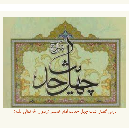
درس گفتار کتاب چهل حدیث امام خمینی(رضوان الله تعالی علیه)