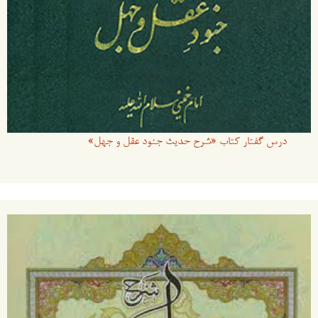
درس گفتار کتاب «شرح حدیث جنود عقل و جهل»