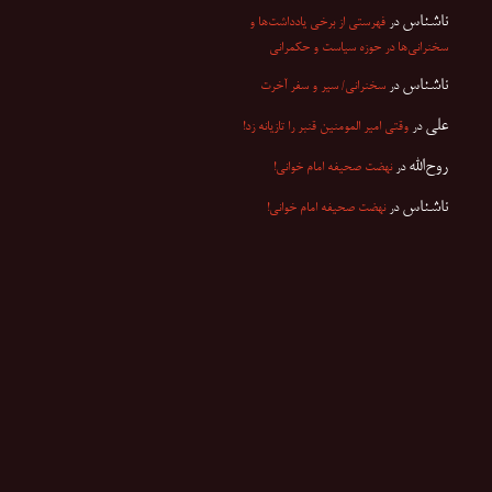
ناشناس
در
فهرستی از برخی یادداشت‌ها و
سخنرانی‌ها در حوزه سیاست و حکمرانی
ناشناس
در
سخنرانی/ سیر و سفر آخرت
علی
در
وقتی امیر المومنین قنبر را تازیانه زد!
روح‌الله
در
نهضت صحیفه امام خوانی!
ناشناس
در
نهضت صحیفه امام خوانی!