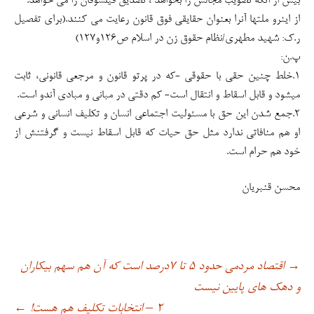
بیش از آنکه تصویب مجالس را بخواهد ، تصدیق فیلسوفان را می خواهد.
از اینرو ملتها آنرا بعنوان حقایقی فوق قانون رعایت می کنند.(برای تفصیل
ر.ک: شهید مطهری/نظام حقوق زن در اسلام ص۱۲۶و۱۲۷)
پ.ن:
۱.خلط چنین حقی با حقوقی -که در پرتو قانون و مرجعی قانونی، ثابت
میشود و قابل اسقاط و انتقال است- کم دقتی در مبانی و مبادی آندو است.
۲.جمع شدن این حق با مسئولیت اجتماعی انسان و تکلیف انسانی و شرعی
او هم منافاتی ندارد مثل حق حیات که قابل اسقاط نیست و گرفتنش از
خود هم حرام است.
محسن قنبریان
اقتصاد مردمی حدود ۵ تا ۷درصد است که آن هم سهم بیکاران
→
اوبری
و دهک های پایین نیست
۲ – انتخابات تکلیف هم هست!
←