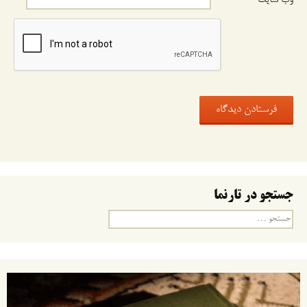
وب‌ سایت
جستجو در تارنما
جستجو
برای: