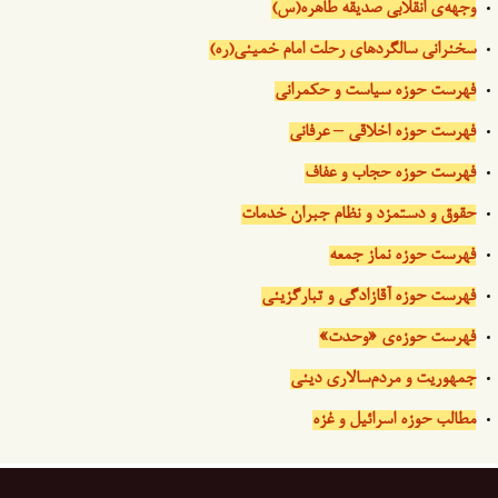
وجهه‌ی انقلابی صدیقه طاهره(س)
سخنرانی سالگردهای رحلت امام خمینی(ره)
فهرست حوزه سیاست و حکمرانی
فهرست حوزه اخلاقی – عرفانی
فهرست حوزه حجاب و عفاف
حقوق و دستمزد و نظام جبران خدمات
فهرست حوزه نماز جمعه
فهرست حوزه آقازادگی و تبارگزینی
فهرست حوزه‌ی «وحدت»
جمهوریت و مردم‌سالاری دینی
مطالب حوزه اسرائیل و غزه