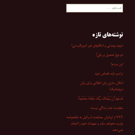
جستجو
برای:
نوشته‌های تازه
شهید بهشتی و امکانهای غیر امپریالیستی!
دو نوع تحمیل بر ولیّ!
این مردم!
ترامپ باید قصاص شود
امکان سازیِ زبان انقلابی برای زبان
دیپلماتیک!
عَسَىٰ أَنْ یَبْعَثَکَ رَبُّکَ مَقَامًا مَحْمُودًا
مقاومت ضد زندگی نیست.
۷۷٪ از ایرانیان معتقدند اسرائیل به تفاهم‌نامه
پایبند نخواهد ماند و تعهدات خود را انجام
نمی‌دهد.