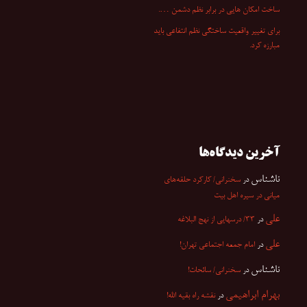
ساخت امکان هایی در برابر نظم دشمن ….
برای تغییر واقعیت ساختگی نظم انتفاعی باید
مبارزه کرد.
آخرین دیدگاه‌ها
ناشناس
در
سخنرانی/ کارکرد حلقه‌های
میانی در سیره اهل بیت
علی
در
۳۳/ درسهایی از نهج البلاغه
علی
در
امام جمعه اجتماعی تهران!
ناشناس
در
سخنرانی/ سائحات!
بهرام ابراهیمی
در
نقشه راه بقیه الله!