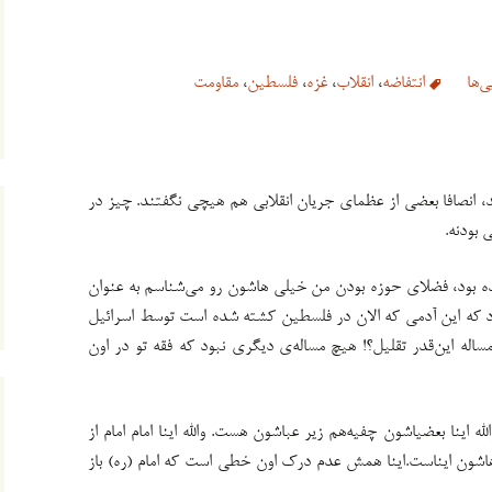
‌ها
انتفاضه
،
انقلاب
،
غزه
،
فلسطین
،
مقاومت
، انصافا بعضی از عظمای جریان انقلابی هم هیچی نگفتند. چیز در
بودنه.
 بود، فضلای حوزه بودن من خیلی هاشون رو می‌شناسم به عنوان
د که این آدمی که الان در فلسطین کشته شده است توسط اسرائیل
ساله این‌قدر تقلیل؟! هیچ مساله‌ی دیگری نبود که فقه تو در اون
لله اینا بعضیاشون چفیه‌هم زیر عباشون هست. والله اینا امام امام از
‌هاشون ایناست.اینا همش عدم درک اون خطی ‌است که امام (ره) باز