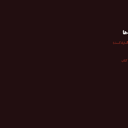
ها
گ(پادکست)
کتاب