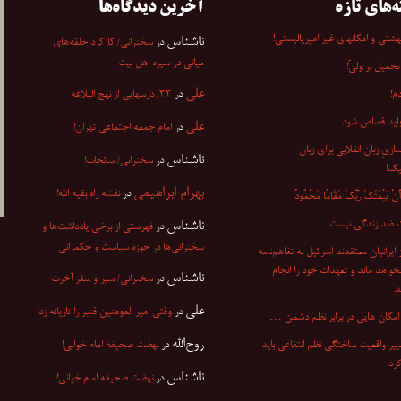
ه‌های تازه
آخرین دیدگاه‌ها
شتی و امکانهای غیر امپریالیستی!
ناشناس
در
سخنرانی/ کارکرد حلقه‌های
میانی در سیره اهل بیت
تحمیل بر ولیّ!
علی
م!
در
۳۳/ درسهایی از نهج البلاغه
باید قصاص شود
علی
در
امام جمعه اجتماعی تهران!
ازیِ زبان انقلابی برای زبان
ناشناس
در
سخنرانی/ سائحات!
یک!
بهرام ابراهیمی
در
نقشه راه بقیه الله!
ْ یَبْعَثَکَ رَبُّکَ مَقَامًا مَحْمُودًا
 ضد زندگی نیست.
ناشناس
در
فهرستی از برخی یادداشت‌ها و
سخنرانی‌ها در حوزه سیاست و حکمرانی
۷ از ایرانیان معتقدند اسرائیل به تفاهم‌نامه
نخواهد ماند و تعهدات خود را انجام
ناشناس
در
سخنرانی/ سیر و سفر آخرت
.
علی
در
وقتی امیر المومنین قنبر را تازیانه زد!
مکان هایی در برابر نظم دشمن ….
روح‌الله
ییر واقعیت ساختگی نظم انتفاعی باید
در
نهضت صحیفه امام خوانی!
کرد.
ناشناس
در
نهضت صحیفه امام خوانی!