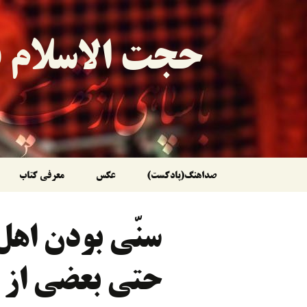
حجت الاسلام ق
رفتن
صداهنگ(پادکست)
عکس
معرفی کتاب
به
سنّی بودن اهل
نوشته‌ها
حتی بعضی از 