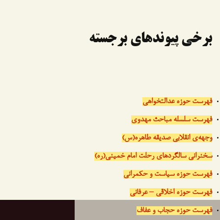
برخی پیوندهای برجسته
فهرست حوزه عدالتخواهی
فهرست سلسله مباحث مهدوی
وجهه‌ی انقلابی صدیقه طاهره(س)
سخنرانی سالگردهای رحلت امام خمینی(ره)
فهرست حوزه سیاست و حکمرانی
فهرست حوزه اخلاقی – عرفانی
فهرست حوزه حجاب و عفاف