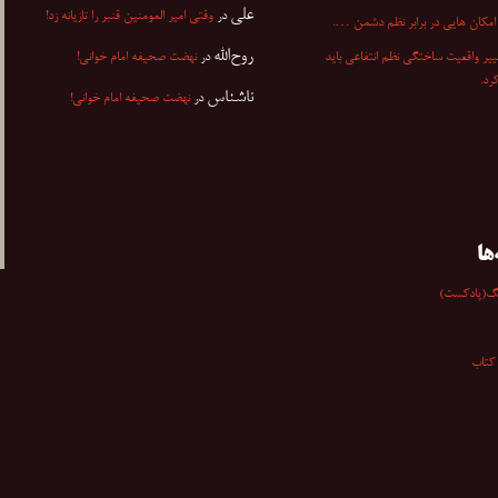
علی
در
وقتی امیر المومنین قنبر را تازیانه زد!
مکان هایی در برابر نظم دشمن ….
روح‌الله
ییر واقعیت ساختگی نظم انتفاعی باید
در
نهضت صحیفه امام خوانی!
کرد.
ناشناس
در
نهضت صحیفه امام خوانی!
ها
گ(پادکست)
کتاب