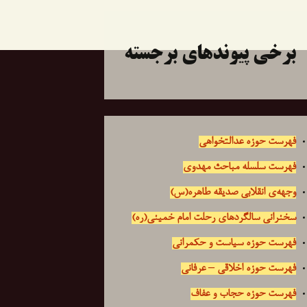
برخی پیوندهای برجسته
فهرست حوزه عدالتخواهی
فهرست سلسله مباحث مهدوی
وجهه‌ی انقلابی صدیقه طاهره(س)
سخنرانی سالگردهای رحلت امام خمینی(ره)
فهرست حوزه سیاست و حکمرانی
فهرست حوزه اخلاقی – عرفانی
فهرست حوزه حجاب و عفاف