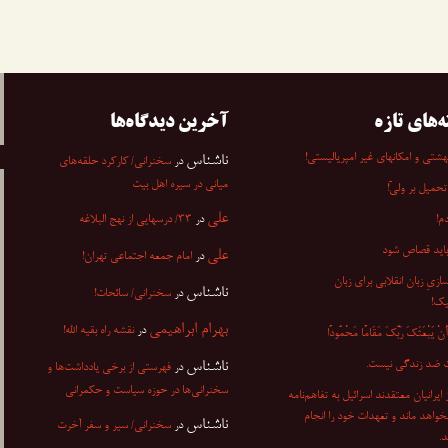
ه‌های تازه
آخرین دیدگاه‌ها
شتی و امکانهای غیر امپریالیستی!
ناشناس
در
سخنرانی/ کارکرد حلقه‌های
میانی در سیره اهل بیت
تحمیل بر ولیّ!
علی
م!
در
۳۳/ درسهایی از نهج البلاغه
باید قصاص شود
علی
در
امام جمعه اجتماعی تهران!
ازیِ زبان انقلابی برای زبان
ناشناس
در
سخنرانی/ سائحات!
یک!
بهرام ابراهیمی
در
نقشه راه بقیه الله!
ْ یَبْعَثَکَ رَبُّکَ مَقَامًا مَحْمُودًا
 ضد زندگی نیست.
ناشناس
در
فهرستی از برخی یادداشت‌ها و
سخنرانی‌ها در حوزه سیاست و حکمرانی
۷ از ایرانیان معتقدند اسرائیل به تفاهم‌نامه
نخواهد ماند و تعهدات خود را انجام
ناشناس
در
سخنرانی/ سیر و سفر آخرت
.