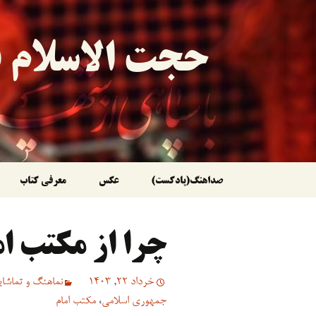
حجت الاسلام ق
رفتن
صداهنگ(پادکست)
عکس
معرفی کتاب
به
چرا از مکتب ا
نوشته‌ها
خرداد 22, 1403
نماهنگ و تماشایی
جمهوری اسلامی
،
مکتب امام