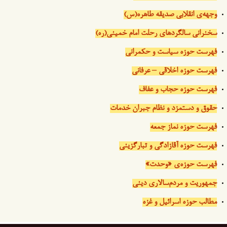
وجهه‌ی انقلابی صدیقه طاهره(س)
سخنرانی سالگردهای رحلت امام خمینی(ره)
فهرست حوزه سیاست و حکمرانی
فهرست حوزه اخلاقی – عرفانی
فهرست حوزه حجاب و عفاف
حقوق و دستمزد و نظام جبران خدمات
فهرست حوزه نماز جمعه
فهرست حوزه آقازادگی و تبارگزینی
فهرست حوزه‌ی «وحدت»
جمهوریت و مردم‌سالاری دینی
مطالب حوزه اسرائیل و غزه