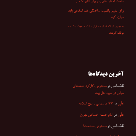
ساخت امکان هایی در برابر نظم دشمن ….
برای تغییر واقعیت ساختگی نظم انتفاعی باید
مبارزه کرد.
به جای اینکه نماینده تراز ملت مبعوث باشند،
توقف کردند.
آخرین دیدگاه‌ها
ناشناس
در
سخنرانی/ کارکرد حلقه‌های
میانی در سیره اهل بیت
علی
در
۳۳/ درسهایی از نهج البلاغه
علی
در
امام جمعه اجتماعی تهران!
ناشناس
در
سخنرانی/ سائحات!