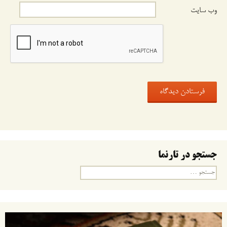
وب‌ سایت
جستجو در تارنما
جستجو
برای: