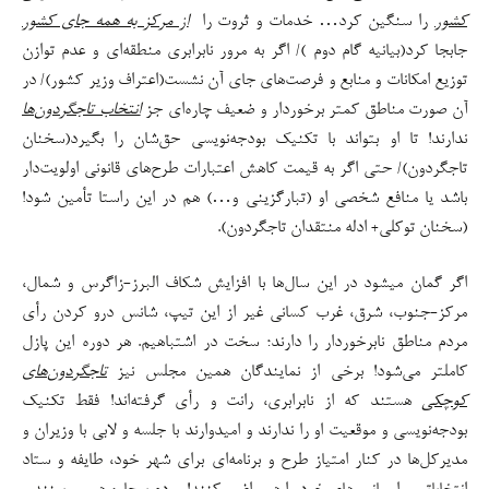
کشور
را سنگین کرد… خدمات و ثروت را
از مرکز به همه جای کشور
جابجا کرد(بیانیه گام دوم )/ اگر به مرور نابرابری منطقه‌ای و عدم توازن
توزیع امکانات و منابع و فرصت‌های جای آن نشست(اعتراف وزیر کشور)/ در
آن صورت مناطق کمتر برخوردار و ضعیف چاره‌ای جز
انتخاب تاجگردون
ها
ندارند! تا او بتواند با تکنیک بودجه‌نویسی حق‌شان را بگیرد(سخنان
تاجگردون)/ حتی اگر به قیمت کاهش اعتبارات طرح‌های قانونی اولویت‌دار
باشد یا منافع شخصی او (تبارگزینی و…) هم در این راستا تأمین شود!
(سخنان توکلی+ ادله منتقدان تاجگردون).
اگر گمان میشود در این سال‌ها با افزایش شکاف البرز-زاگرس و شمال،
مرکز-جنوب، شرق، غرب کسانی غیر از این تیپ، شانس درو کردن رأی
مردم مناطق نابرخوردار را دارند؛ سخت در اشتباهیم. هر دوره این پازل
کاملتر می‌شود! برخی از نمایندگان همین مجلس نیز
تاجگردون
های
کوچکی
هستند که از نابرابری، رانت و رأی گرفته‌اند! فقط تکنیک
بودجه‌نویسی و موقعیت او را ندارند و امیدوارند با جلسه و لابی با وزیران و
مدیرکل‌ها در کنار امتیاز طرح و برنامه‌ای برای شهر خود، طایفه و ستاد