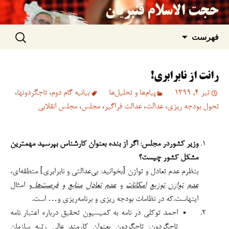
حجت الاسلام قنبریان
جستجو
رفتن
فهرست
برای:
به
رانت از نابرابری!
نوشته‌ها
تیر 4, 1399
پیام‌ها و تحلیل‌ها
بیانیه گام دوم
،
تاجگردونها
،
تحول بودجه ریزی
،
عدالت
،
عدالت فراگیر
،
مجلس
،
مجلس انقلابی
وزیر کشوردر مجلس:
اگر از بنده بعنوان کارشناس بپرسید مهمترین
مشکل کشور چیست؟
بنظرم عدم تعادل و توازن [بخوانید: بی‌عدالتی و نابرابری] منطقه‌ای،
عدم
توازن
توزیع
امکانات
و
عدم
تعادل
منابع
و
فرصت
ها
و امثال
اینهاست.که در نظامات بودجه ریزی و برنامه‌ریزی و… است.
احمد توکلی در نامه به کمیسیون تحقیق درباره اعتبار نامه
تاجگردون: تاجگردون بعنوان کارمند عالی رتبه سازمان