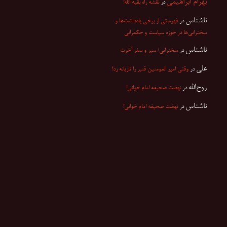
بهرام ابراهیمی
در
نقشه راه بقیه الله!
ناشناس
در
فهرستی از برخی یادداشت‌ها و
سخنرانی‌ها در حوزه سیاست و حکمرانی
ناشناس
در
سخنرانی/ سیر و سفر آخرت
علی
در
وقتی امیر المومنین قنبر را تازیانه زد!
روح‌الله
در
نهضت صحیفه امام خوانی!
ناشناس
در
نهضت صحیفه امام خوانی!