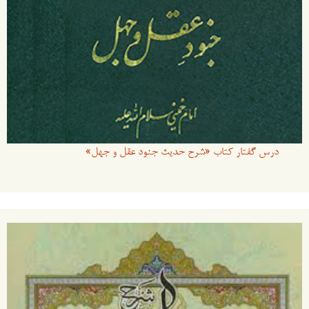
درس گفتار کتاب «شرح حدیث جنود عقل و جهل»