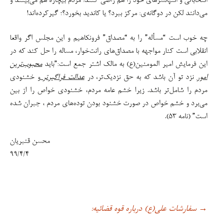
انتخاباتی و اسپانسرهای خود را هم راضی کنند! مردم بیچاره هم می‌بینند و
می‌دانند لکن در دوگانه‌ی: مرکز ببرد؟ یا کاندید بخورد؟؛ گیرکرده‌اند!
چه خوب است “مسأله” را به “مصداق” فرونکاهیم و این مجلس اگر واقعا
انقلابی است کنار مواجهه با مصداق‌های رانت‌خوار، مساله را حل کند که در
این فرمایش امیر المومنین(ع) به مالک اشتر جمع است:”باید
محبوب
ترین
امور
نزد تو آن باشد که به حق نزدیک‌تر، در
عدالت فراگیرتر
و خشنودی
مردم را شامل‌تر باشد. زیرا خشم عامه مردم، خشنودی خواص را از بین
می‌برد و خشم خواص در صورت خشنود بودن توده‌های مردم ، جبران شده
است” (نامه ۵۳).
محسن قنبریان
۹۹/۴/۴
سفارشات علی(ع) درباره قوه قضائیه:
→
اوبری