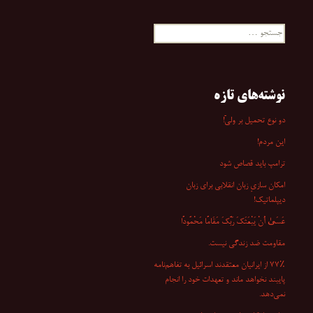
جستجو
برای:
نوشته‌های تازه
دو نوع تحمیل بر ولیّ!
این مردم!
ترامپ باید قصاص شود
امکان سازیِ زبان انقلابی برای زبان
دیپلماتیک!
عَسَىٰ أَنْ یَبْعَثَکَ رَبُّکَ مَقَامًا مَحْمُودًا
مقاومت ضد زندگی نیست.
۷۷٪ از ایرانیان معتقدند اسرائیل به تفاهم‌نامه
پایبند نخواهد ماند و تعهدات خود را انجام
نمی‌دهد.