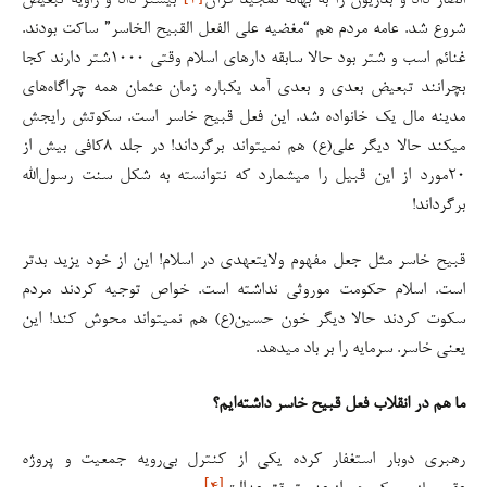
انصار داد و بدریون را به بهانه تمجید قرآن
[۳]
بیشتر داد و زاویه تبعیض
شروع شد. عامه مردم هم “مغضیه علی الفعل القبیح الخاسر” ساکت بودند.
غنائم اسب و شتر بود حالا سابقه دارهای اسلام وقتی ۱۰۰۰شتر دارند کجا
بچرانند تبعیض بعدی و بعدی آمد یکباره زمان عثمان همه چراگاه‌های
مدینه مال یک خانواده شد. این فعل قبیح خاسر است. سکوتش رایجش
میکند حالا دیگر علی(ع) هم نمیتواند برگرداند! در جلد ۸کافی بیش از
۲۰مورد از این قبیل را میشمارد که نتوانسته به شکل سنت رسول‌الله
برگرداند!
قبیح خاسر مثل جعل مفهوم ولایتعهدی در اسلام! این از خود یزید بدتر
است. اسلام حکومت موروثی نداشته است. خواص توجیه کردند مردم
سکوت کردند حالا دیگر خون حسین(ع) هم نمیتواند محوش کند! این
یعنی خاسر. سرمایه را بر باد میدهد.
ما هم در انقلاب فعل قبیح خاسر داشته‌ایم؟
رهبری دوبار استغفار کرده یکی از کنترل بی‌رویه جمعیت و پروژه