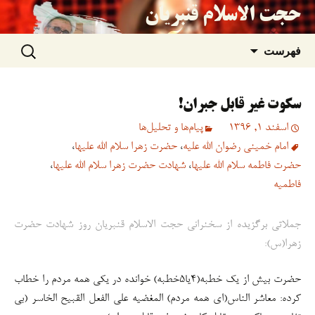
حجت الاسلام قنبریان
جستجو
رفتن
فهرست
برای:
به
سکوت غیر قابل جبران!
نوشته‌ها
اسفند 1, 1396
پیام‌ها و تحلیل‌ها
امام خمینی رضوان الله علیه
،
حضرت زهرا سلام الله علیها
،
حضرت فاطمه سلام الله علیها
،
شهادت حضرت زهرا سلام الله علیها
،
فاطمیه
جملاتی برگزیده از سخنرانی حجت الاسلام قنبریان روز شهادت حضرت
زهرا(س):
حضرت بیش از یک خطبه(۴یا۵خطبه) خوانده در یکی همه مردم را خطاب
کرده: معاشر الناس(ای همه مردم) المغضیه علی الفعل القبیح الخاسر (بی