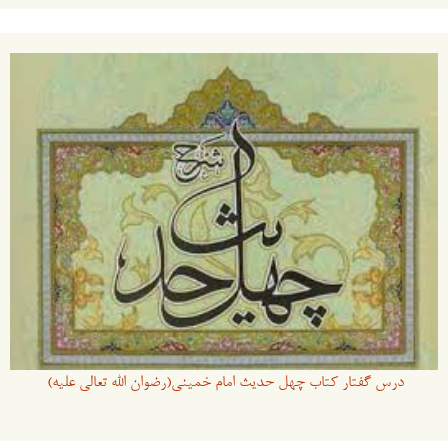
درس گفتار کتاب چهل حدیث امام خمینی(رضوان الله تعالی علیه)