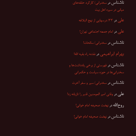
ناشناس
در
سخنرانی/ کارکرد حلقه‌های
میانی در سیره اهل بیت
علی
در
۳۳/ درسهایی از نهج البلاغه
علی
در
امام جمعه اجتماعی تهران!
ناشناس
در
سخنرانی/ سائحات!
بهرام ابراهیمی
در
نقشه راه بقیه الله!
ناشناس
در
فهرستی از برخی یادداشت‌ها و
سخنرانی‌ها در حوزه سیاست و حکمرانی
ناشناس
در
سخنرانی/ سیر و سفر آخرت
علی
در
وقتی امیر المومنین قنبر را تازیانه زد!
روح‌الله
در
نهضت صحیفه امام خوانی!
ناشناس
در
نهضت صحیفه امام خوانی!