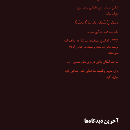
امکان سازیِ زبان انقلابی برای زبان
دیپلماتیک!
عَسَىٰ أَنْ یَبْعَثَکَ رَبُّکَ مَقَامًا مَحْمُودًا
مقاومت ضد زندگی نیست.
۷۷٪ از ایرانیان معتقدند اسرائیل به تفاهم‌نامه
پایبند نخواهد ماند و تعهدات خود را انجام
نمی‌دهد.
ساخت امکان هایی در برابر نظم دشمن ….
برای تغییر واقعیت ساختگی نظم انتفاعی باید
مبارزه کرد.
آخرین دیدگاه‌ها