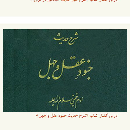
درس گفتار کتاب «شرح حدیث جنود عقل و جهل»