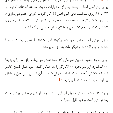
شد
[۵]
. گفتند برداشت شورای نگهبان که عوض نمی‌شود، رفراندوم هم
برای این اصل آسان نیست پس از اختیارات ولایت مطلقه استفاده کنیم! از
۷۷ تا ۸۱ روی سیاست‌های کلی اصل۴۴ کار کردند (برای خصوصی‌سازی)،
رهبری اشکال گرفت و عودت داد. دوباره باز نگری کردند ۸۳ دادند رهبری،
۴بند از ۵بند را پذیرفت یکی را با ۴پرسش اساسی بازگرداند و…
حال بفرض اصل ماجرا درست، چگونه اجرا شد؟! طبقه‌ای یک شبه دارا
شدند و جلو افتادند و دیگر ملت به آنها نمیرسند!
جای نمونه جدید همین نمونه‌ای که مستندش در برنامه راز آمد را ببینید!
۶۰۰میلیارد ارزانتر بخرد ۶۰۰کارگر را هم بیکار کند! اینها فعل قبیح خاسر
است! سکوتش آنجاست که نماینده ولی‌فقیه در آن استان بین حق و باطل
بیطرف میماند! مستند را ببینید
[۶]
.
ورود آقا به شخصه در مقابل اجرای ۲۰۳۰ بخاطر قبیح خاسر بودن است
بعدش دیر است و غیر قابل جبران.