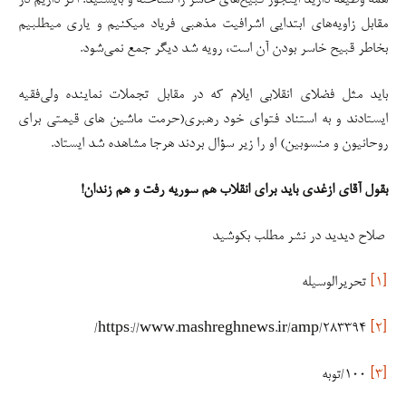
همه وظیفه دارید اینجور قبیح‌های خاسر را شناخته و بایستید. اگر داریم در
مقابل زاویه‌های ابتدایی اشرافیت مذهبی فریاد میکنیم و یاری میطلبیم
بخاطر قبیح خاسر بودن آن است، رویه شد دیگر جمع نمی‌شود.
باید مثل فضلای انقلابی ایلام که در مقابل تجملات نماینده ولی‌فقیه
ایستادند و به استناد فتوای خود رهبری(حرمت ماشین های قیمتی برای
روحانیون و منسوبین) او را زیر سؤال بردند هرجا مشاهده شد ایستاد.
بقول آقای ازغدی باید برای انقلاب هم سوریه رفت و هم زندان!
صلاح دیدید در نشر مطلب بکوشید
[۱]
تحریرالوسیله
https://www.mashreghnews.ir/amp/283394/
[۲]
[۳]
۱۰۰/توبه