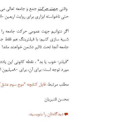
وقتی
جهت حرکتِ
جمع و جامعه تعالی می 
حتی ناخواسته ابزاری برای روایت اربعین -ا
اگر نتوانیم جهت عمومی حرکت جامعه را 
شبیه سازی کنیم؛ با فیلترینگ هم فقط جیب
جامعه آنجا تحت تاثیر دشمن خواهند ماند!
“فیلتر؛ خوب یا بد” ، نقطه کانونی این یا
مورد توجه است؛ برای آن، برای ۸۰میلیون ایرانی -نه فقط زائران و بازماندگان اربعین- چه میتوانیم بکنیم؟!
مطلب مرتبط:
فایل کتابچه “موج سوم عشق”
محسن قنبریان
دیدگاه‌تان را بنویسید: