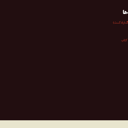
ها
گ(پادکست)
کتاب