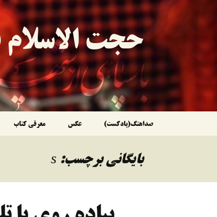
حجت الاسلام ق
رفتن
صداهنگ(پادکست)
عکس
معرفی کتاب
به
بایگانی برچسب: s
نوشته‌ها
پیاده روی با تل