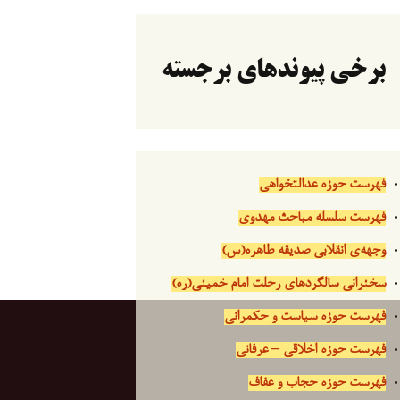
برخی پیوندهای برجسته
فهرست حوزه عدالتخواهی
فهرست سلسله مباحث مهدوی
وجهه‌ی انقلابی صدیقه طاهره(س)
سخنرانی سالگردهای رحلت امام خمینی(ره)
فهرست حوزه سیاست و حکمرانی
فهرست حوزه اخلاقی – عرفانی
فهرست حوزه حجاب و عفاف