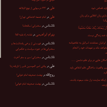
میانی در سیره اهل بیت
م!
علی
باید قصاص شود
در
۳۳/ درسهایی از نهج البلاغه
ازیِ زبان انقلابی برای زبان
علی
در
امام جمعه اجتماعی تهران!
یک!
ناشناس
در
سخنرانی/ سائحات!
ْ یَبْعَثَکَ رَبُّکَ مَقَامًا مَحْمُودًا
بهرام ابراهیمی
در
نقشه راه بقیه الله!
 ضد زندگی نیست.
۷ از ایرانیان معتقدند اسرائیل به تفاهم‌نامه
ناشناس
در
فهرستی از برخی یادداشت‌ها و
نخواهد ماند و تعهدات خود را انجام
سخنرانی‌ها در حوزه سیاست و حکمرانی
.
ناشناس
در
سخنرانی/ سیر و سفر آخرت
مکان هایی در برابر نظم دشمن ….
علی
در
وقتی امیر المومنین قنبر را تازیانه زد!
ییر واقعیت ساختگی نظم انتفاعی باید
کرد.
روح‌الله
در
نهضت صحیفه امام خوانی!
اینکه نماینده تراز ملت مبعوث باشند،
ناشناس
در
نهضت صحیفه امام خوانی!
دند.