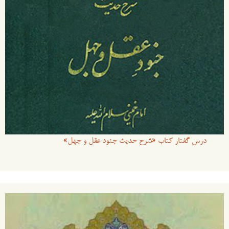
درس گفتار کتاب «شرح حدیث جنود عقل و جهل»