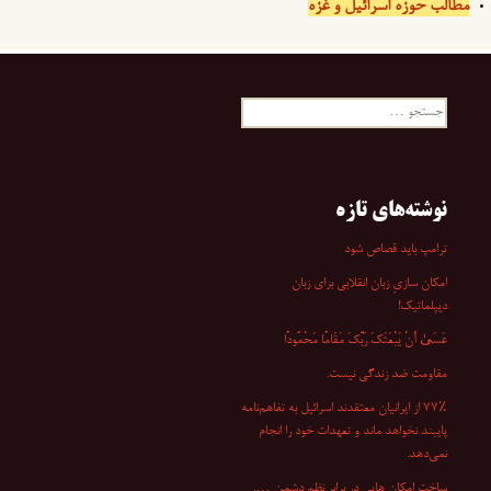
مطالب حوزه اسرائیل و غزه
جستجو
برای:
نوشته‌های تازه
ترامپ باید قصاص شود
امکان سازیِ زبان انقلابی برای زبان
دیپلماتیک!
عَسَىٰ أَنْ یَبْعَثَکَ رَبُّکَ مَقَامًا مَحْمُودًا
مقاومت ضد زندگی نیست.
۷۷٪ از ایرانیان معتقدند اسرائیل به تفاهم‌نامه
پایبند نخواهد ماند و تعهدات خود را انجام
نمی‌دهد.
ساخت امکان هایی در برابر نظم دشمن ….