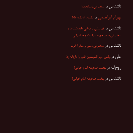
ناشناس
در
سخنرانی/ سائحات!
بهرام ابراهیمی
در
نقشه راه بقیه الله!
ناشناس
در
فهرستی از برخی یادداشت‌ها و
سخنرانی‌ها در حوزه سیاست و حکمرانی
ناشناس
در
سخنرانی/ سیر و سفر آخرت
علی
در
وقتی امیر المومنین قنبر را تازیانه زد!
روح‌الله
در
نهضت صحیفه امام خوانی!
ناشناس
در
نهضت صحیفه امام خوانی!