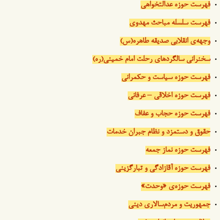
فهرست حوزه عدالتخواهی
فهرست سلسله مباحث مهدوی
وجهه‌ی انقلابی صدیقه طاهره(س)
سخنرانی سالگردهای رحلت امام خمینی(ره)
فهرست حوزه سیاست و حکمرانی
فهرست حوزه اخلاقی – عرفانی
فهرست حوزه حجاب و عفاف
حقوق و دستمزد و نظام جبران خدمات
فهرست حوزه نماز جمعه
فهرست حوزه آقازادگی و تبارگزینی
فهرست حوزه‌ی «وحدت»
جمهوریت و مردم‌سالاری دینی