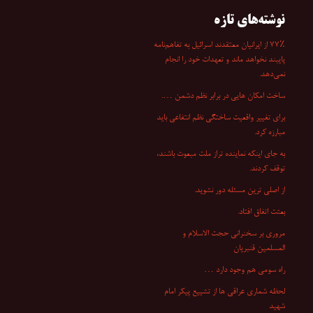
نوشته‌های تازه
۷۷٪ از ایرانیان معتقدند اسرائیل به تفاهم‌نامه
پایبند نخواهد ماند و تعهدات خود را انجام
نمی‌دهد.
ساخت امکان هایی در برابر نظم دشمن ….
برای تغییر واقعیت ساختگی نظم انتفاعی باید
مبارزه کرد.
به جای اینکه نماینده تراز ملت مبعوث باشند،
توقف کردند.
از اصلی ترین مسئله دور نشوید.
بعثت اتفاق افتاد.
مروری بر سخنرانی‌ حجت الاسلام و
المسلمین قنبریان
راه سومی هم وجود دارد …
لحظه شماری عراقی ها از تشییع پیکر امام
شهید