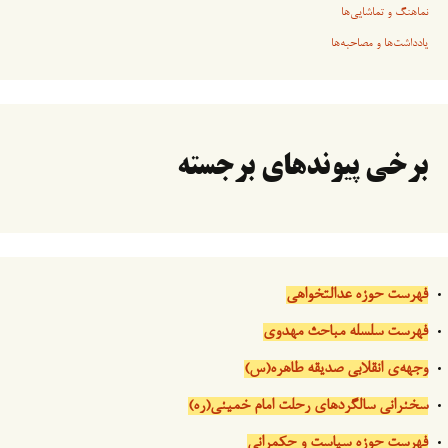
نماهنگ و تماشایی‌ها
یادداشت‌ها و مصاحبه‌ها
برخی پیوندهای برجسته
فهرست حوزه عدالتخواهی
فهرست سلسله مباحث مهدوی
وجهه‌ی انقلابی صدیقه طاهره(س)
سخنرانی سالگردهای رحلت امام خمینی(ره)
فهرست حوزه سیاست و حکمرانی