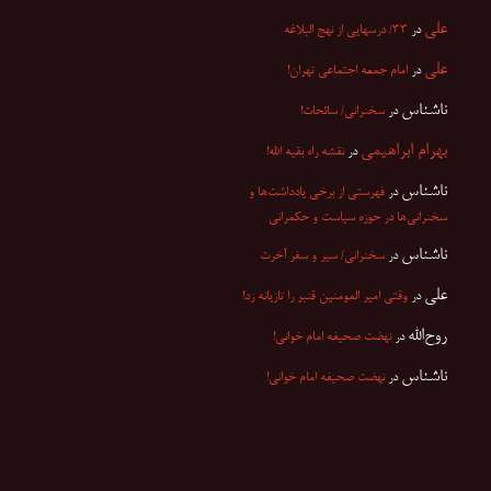
علی
در
۳۳/ درسهایی از نهج البلاغه
علی
در
امام جمعه اجتماعی تهران!
ناشناس
در
سخنرانی/ سائحات!
بهرام ابراهیمی
در
نقشه راه بقیه الله!
ناشناس
در
فهرستی از برخی یادداشت‌ها و
سخنرانی‌ها در حوزه سیاست و حکمرانی
ناشناس
در
سخنرانی/ سیر و سفر آخرت
علی
در
وقتی امیر المومنین قنبر را تازیانه زد!
روح‌الله
در
نهضت صحیفه امام خوانی!
ناشناس
در
نهضت صحیفه امام خوانی!