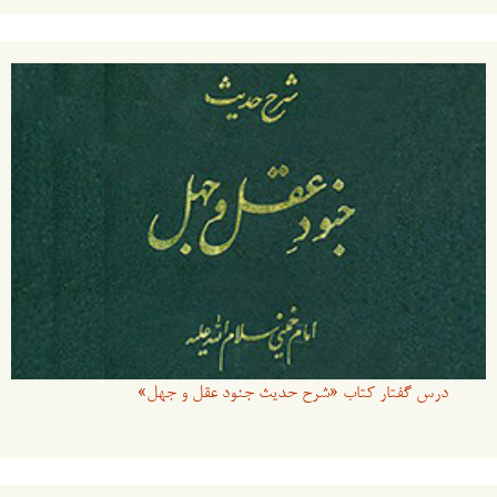
درس گفتار کتاب «شرح حدیث جنود عقل و جهل»