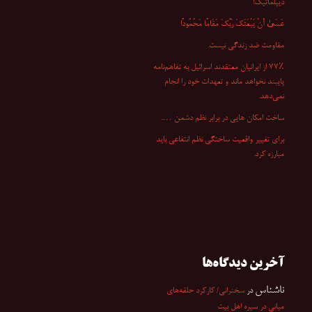
دیپلماتیک!
عَسَىٰ أَنْ یَبْعَثَکَ رَبُّکَ مَقَامًا مَحْمُودًا
مقاومت ضد زندگی نیست.
۷۷٪ از ایرانیان معتقدند اسرائیل به تفاهم‌نامه
پایبند نخواهد ماند و تعهدات خود را انجام
نمی‌دهد.
ساخت امکان هایی در برابر نظم دشمن ….
برای تغییر واقعیت ساختگی نظم انتفاعی باید
مبارزه کرد.
آخرین دیدگاه‌ها
ناشناس
در
سخنرانی/ کارکرد حلقه‌های
میانی در سیره اهل بیت