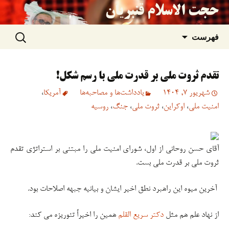
حجت الاسلام قنبریان
جستجو
رفتن
فهرست
برای:
به
تقدم ثروت ملی بر قدرت ملی با رسم شکل!
نوشته‌ها
شهریور 7, 1404
یادداشت‌ها و مصاحبه‌ها
آمریکا
،
امنیت ملی
،
اوکراین
،
ثروت ملی
،
جنگ
،
روسیه
آقای حسن روحانی از اول، شورای امنیت ملی را مبتنی بر استراتژی تقدم
ثروت ملی بر قدرت ملی بست.
آخرین میوه این راهبرد نطق اخیر ایشان و بیانیه جبهه اصلاحات بود.
از نهاد علم هم مثل
دکتر سریع القلم
همین را اخیراً تئوریزه می کند: