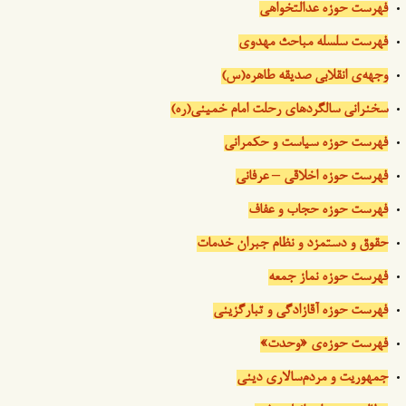
فهرست حوزه عدالتخواهی
فهرست سلسله مباحث مهدوی
وجهه‌ی انقلابی صدیقه طاهره(س)
سخنرانی سالگردهای رحلت امام خمینی(ره)
فهرست حوزه سیاست و حکمرانی
فهرست حوزه اخلاقی – عرفانی
فهرست حوزه حجاب و عفاف
حقوق و دستمزد و نظام جبران خدمات
فهرست حوزه نماز جمعه
فهرست حوزه آقازادگی و تبارگزینی
فهرست حوزه‌ی «وحدت»
جمهوریت و مردم‌سالاری دینی