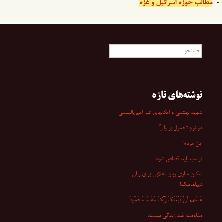
مطالب حوزه اسرائیل و غزه
جستجو
برای:
نوشته‌های تازه
شهید بهشتی و امکانهای غیر امپریالیستی!
دو نوع تحمیل بر ولیّ!
این مردم!
ترامپ باید قصاص شود
امکان سازیِ زبان انقلابی برای زبان
دیپلماتیک!
عَسَىٰ أَنْ یَبْعَثَکَ رَبُّکَ مَقَامًا مَحْمُودًا
مقاومت ضد زندگی نیست.