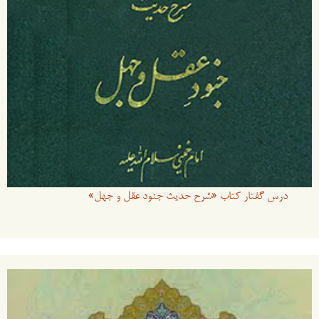
درس گفتار کتاب «شرح حدیث جنود عقل و جهل»