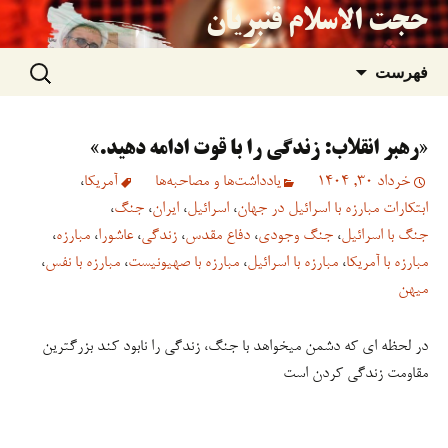
حجت الاسلام قنبریان
جستجو
رفتن
فهرست
برای:
به
«رهبر انقلاب: زندگی را با قوت ادامه دهید.»
نوشته‌ها
خرداد 30, 1404
یادداشت‌ها و مصاحبه‌ها
آمریکا
،
ابتکارات مبارزه با اسرائیل در جهان
،
اسرائیل
،
ایران
،
جنگ
،
جنگ با اسرائیل
،
جنگ وجودی
،
دفاع مقدس
،
زندگی
،
عاشورا
،
مبارزه
،
مبارزه با آمریکا
،
مبارزه با اسرائیل
،
مبارزه با صهیونیست
،
مبارزه با نفس
،
میهن
در لحظه ای که دشمن میخواهد با جنگ، زندگی را نابود کند بزرگترین
مقاومت زندگی کردن است