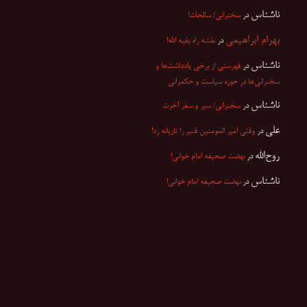
ناشناس
در
سخنرانی/ سائحات!
بهرام ابراهیمی
در
نقشه راه بقیه الله!
ناشناس
در
فهرستی از برخی یادداشت‌ها و
سخنرانی‌ها در حوزه سیاست و حکمرانی
ناشناس
در
سخنرانی/ سیر و سفر آخرت
علی
در
وقتی امیر المومنین قنبر را تازیانه زد!
روح‌الله
در
نهضت صحیفه امام خوانی!
ناشناس
در
نهضت صحیفه امام خوانی!