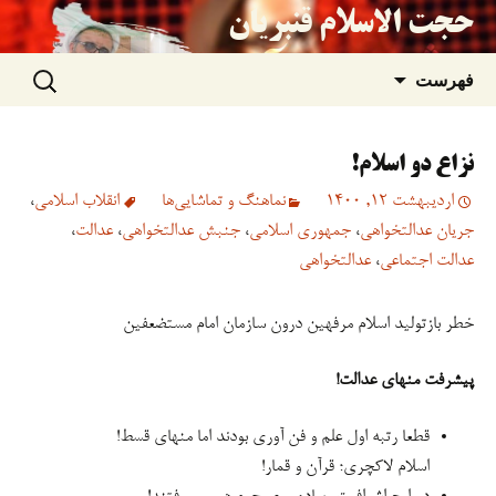
حجت الاسلام قنبریان
جستجو
رفتن
فهرست
برای:
به
نزاع دو اسلام!
نوشته‌ها
اردیبهشت 12, 1400
نماهنگ و تماشایی‌ها
انقلاب اسلامی
،
جریان عدالتخواهی
،
جمهوری اسلامی
،
جنبش عدالتخواهی
،
عدالت
،
عدالت اجتماعی
،
عدالتخواهی
خطر بازتولید اسلام مرفهین درون سازمان امام مستضعفین
پیشرفت منهای عدالت!
قطعا رتبه اول علم و فن آوری بودند اما منهای قسط!
اسلام لاکچری؛ قرآن و قمار!