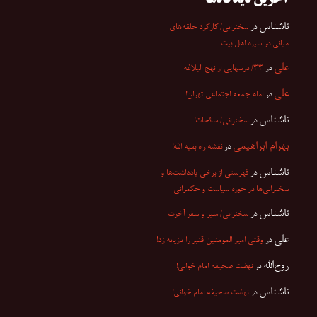
ناشناس
در
سخنرانی/ کارکرد حلقه‌های
میانی در سیره اهل بیت
علی
در
۳۳/ درسهایی از نهج البلاغه
علی
در
امام جمعه اجتماعی تهران!
ناشناس
در
سخنرانی/ سائحات!
بهرام ابراهیمی
در
نقشه راه بقیه الله!
ناشناس
در
فهرستی از برخی یادداشت‌ها و
سخنرانی‌ها در حوزه سیاست و حکمرانی
ناشناس
در
سخنرانی/ سیر و سفر آخرت
علی
در
وقتی امیر المومنین قنبر را تازیانه زد!
روح‌الله
در
نهضت صحیفه امام خوانی!
ناشناس
در
نهضت صحیفه امام خوانی!