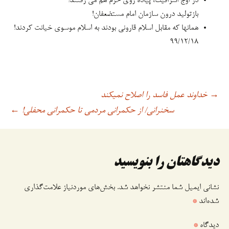
در اوج اشرافیت، پیاده روی حرم هم می رفتند!
بازتولید درون سازمان امام مستضعفان!
همانها که مقابل اسلام قارونی بودند به اسلام موسوی خیانت کردند!
۹۹/۱۲/۱۸
خداوند عمل فاسد را اصلاح نمیکند
→
اوبری
سخنرانی/ از حکمرانی مردمی تا حکمرانی محفلی!
←
وشته
دیدگاهتان را بنویسید
نشانی ایمیل شما منتشر نخواهد شد.
بخش‌های موردنیاز علامت‌گذاری
شده‌اند
*
دیدگاه
*