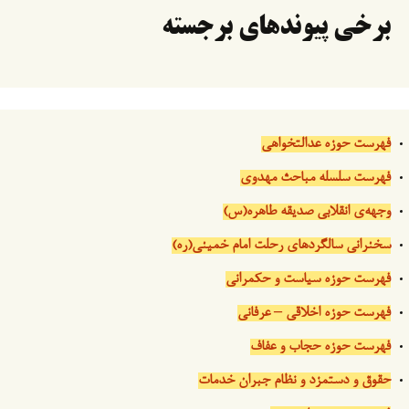
برخی پیوندهای برجسته
فهرست حوزه عدالتخواهی
فهرست سلسله مباحث مهدوی
وجهه‌ی انقلابی صدیقه طاهره(س)
سخنرانی سالگردهای رحلت امام خمینی(ره)
فهرست حوزه سیاست و حکمرانی
فهرست حوزه اخلاقی – عرفانی
فهرست حوزه حجاب و عفاف
حقوق و دستمزد و نظام جبران خدمات