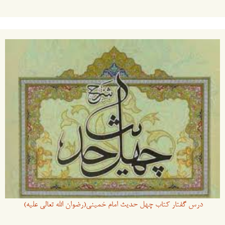
درس گفتار کتاب چهل حدیث امام خمینی(رضوان الله تعالی علیه)