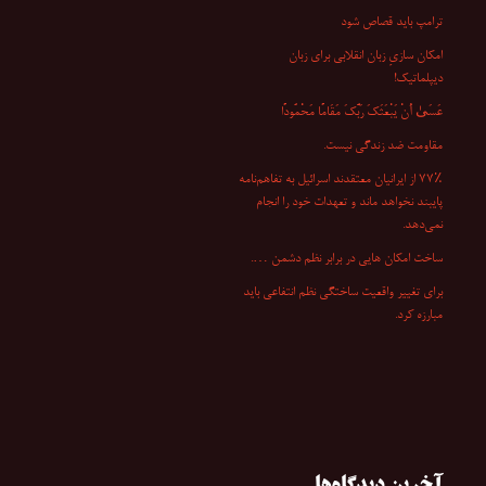
ترامپ باید قصاص شود
امکان سازیِ زبان انقلابی برای زبان
دیپلماتیک!
عَسَىٰ أَنْ یَبْعَثَکَ رَبُّکَ مَقَامًا مَحْمُودًا
مقاومت ضد زندگی نیست.
۷۷٪ از ایرانیان معتقدند اسرائیل به تفاهم‌نامه
پایبند نخواهد ماند و تعهدات خود را انجام
نمی‌دهد.
ساخت امکان هایی در برابر نظم دشمن ….
برای تغییر واقعیت ساختگی نظم انتفاعی باید
مبارزه کرد.
آخرین دیدگاه‌ها