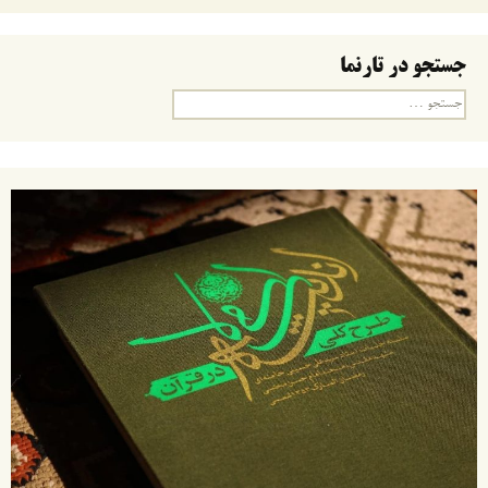
جستجو در تارنما
جستجو
برای: