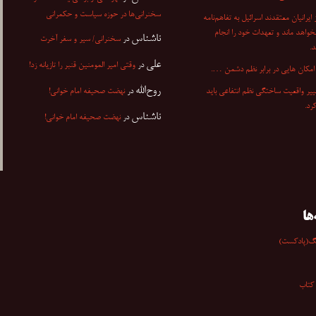
سخنرانی‌ها در حوزه سیاست و حکمرانی
۷ از ایرانیان معتقدند اسرائیل به تفاهم‌نامه
نخواهد ماند و تعهدات خود را انجام
ناشناس
در
سخنرانی/ سیر و سفر آخرت
.
علی
در
وقتی امیر المومنین قنبر را تازیانه زد!
مکان هایی در برابر نظم دشمن ….
روح‌الله
ییر واقعیت ساختگی نظم انتفاعی باید
در
نهضت صحیفه امام خوانی!
کرد.
ناشناس
در
نهضت صحیفه امام خوانی!
ها
گ(پادکست)
کتاب