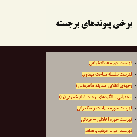
برخی پیوندهای برجسته
فهرست حوزه عدالتخواهی
فهرست سلسله مباحث مهدوی
وجهه‌ی انقلابی صدیقه طاهره(س)
سخنرانی سالگردهای رحلت امام خمینی(ره)
فهرست حوزه سیاست و حکمرانی
فهرست حوزه اخلاقی – عرفانی
فهرست حوزه حجاب و عفاف