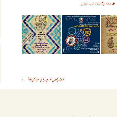
دهه ولایت
،
عید غدیر
اعتراض ؛ چرا و چگونه؟
←