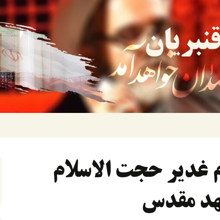
نبریان
م غدیر حجت الاسلام
شهد مقدس