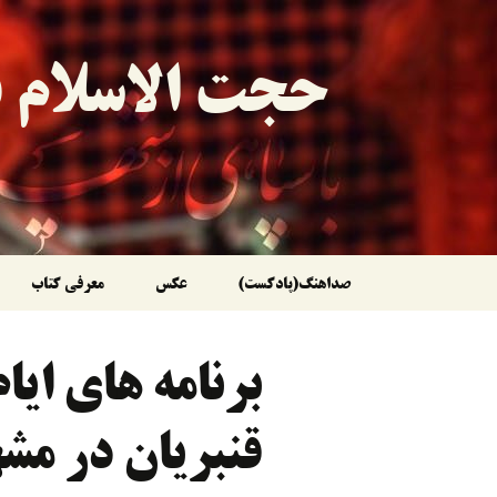
حجت الاسلام ق
رفتن
صداهنگ(پادکست)
عکس
معرفی کتاب
به
برنامه های ایا
نوشته‌ها
قنبریان در م