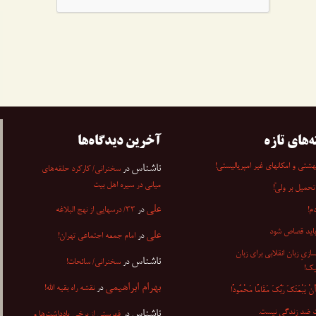
ه‌های تازه
آخرین دیدگاه‌ها
شتی و امکانهای غیر امپریالیستی!
ناشناس
در
سخنرانی/ کارکرد حلقه‌های
میانی در سیره اهل بیت
تحمیل بر ولیّ!
علی
م!
در
۳۳/ درسهایی از نهج البلاغه
باید قصاص شود
علی
در
امام جمعه اجتماعی تهران!
ازیِ زبان انقلابی برای زبان
ناشناس
در
سخنرانی/ سائحات!
یک!
بهرام ابراهیمی
در
نقشه راه بقیه الله!
ْ یَبْعَثَکَ رَبُّکَ مَقَامًا مَحْمُودًا
 ضد زندگی نیست.
ناشناس
در
فهرستی از برخی یادداشت‌ها و