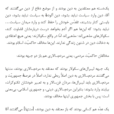
یک‌دسته هم معتقدین به دین بودند و از موضع دفاع از دین می‌گفتند که
آقا، دین وارد سیاست نباید بشود، دین آلودهٔ به سیاست نباید بشود، دین
بایستی کنار بنشیند، تقدّس خودش را حفظ کند و وارد میدان سیاست…
نباید بشود؛ که این‌ها هم اگر آدم بخواهد درست درباره‌شان قضاوت کند،
سکولارهای مذهبی‌اند؛ مذهبی‌اند امّا در واقع سکولارند؛ یعنی هیچ اعتقادی
به دخالت دین در شئون زندگی ندارند. این‌ها مخالف حاکمیّت اسلام بودند.
مخالفان حاکمیّت مردمی، یعنی مردم‌سالاری هم باز دو جبهه بودند:
یک جبهه لیبرال‌های سکولار بودند که معتقد به مردم‌سالاری بودند، منتها
می‌گفتند مردم‌سالاری به دین اصلاً ربطی ندارد، اصلاً در عرصهٔ جمهوریّت و
مردم‌سالاری باید لیبرال‌ها، مردان فن‌سالار و به تعبیر خودشان تکنوکرات،
بیایند وارد بشوند؛ بنابراین مردم‌سالاری دینی، و جمهوری اسلامی، بی‌معنی
است؛ پس با بخش جمهوری اینها مخالف بودند.
یک عدّه هم کسانی بودند که باز معتقد به دین بودند، [منتها] می‌گفتند آقا