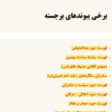
برخی پیوندهای برجسته
فهرست حوزه عدالتخواهی
فهرست سلسله مباحث مهدوی
وجهه‌ی انقلابی صدیقه طاهره(س)
سخنرانی سالگردهای رحلت امام خمینی(ره)
فهرست حوزه سیاست و حکمرانی
فهرست حوزه اخلاقی – عرفانی
فهرست حوزه حجاب و عفاف