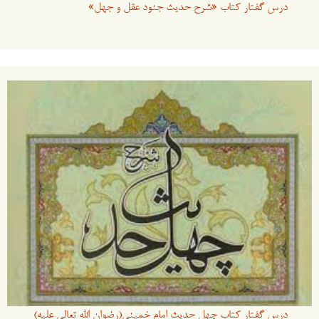
درس گفتار کتاب «شرح حدیث جنود عقل و جهل»
درس گفتار کتاب چهل حدیث امام خمینی(رضوان الله تعالی علیه)