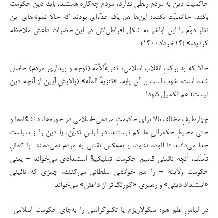
حاکمیّت دین به مردم ربطی ندارد، مردم چه‌کاره هستند، باید دین حکومت
بکند، حاکمیّت بکند؛ این‌ها هم یک عدّه‌ای بودند که حالا نمونه‌های این
نظر دوّم را این اواخر به شکل افراطی‌اش در این حضرات داعش ملاحظه
کردید.» (۱۴خرداد۱۴۰۰)
حالا که به برکتِ انقلاب اسلامی، تنبیهُ‌الأمّه (توجه و بیداری مردم) حاصل
شده است، خوب است بر آن پایه، «تنزیهُ الملّه» (پالایشِ آیین از آنچه دین
نیست) هم تکمیل شود!
چهارطیفِ مخالف بالا برای حکومتِ مردمی-اسلامی در حوزه‌ها، دانشگاه‌ها و
حتی محیطِ حکمرانیِ ما کم نیستند. در لباسِ تدیّن، یا دین را از سیاست
جدا می‌دانند تا آلوده نشود، یا به‌عکس نقشی به مردم نمی‌دهند؛ با کمالِ
تأسّف، آنچه نائینی قسیمِ حکومت تملیکیهٔ استبدادی می‌خواند – یعنی
حکومت ولایته – را هم خوانشی سلطانی می‌کنند، چیزی که نائینی
«استبداد دینی» و رهبری «کم‌رنگ‌تر از داعش» می‌خواند!
در لباسِ علم هم؛ سکولاریزم یا تکنوکراسی را به‌جای حکومت اسلامی-