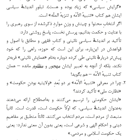
«گرایش سیاسی» که زیاد بوده و هست). تبلورِ اندیشهٔ سیاسی
ایشان هم کتاب «تنبیهُ الأمّه و تنزیهُ الملّه» است.
اگر انتخابِ محتوا و چینش و وزنِ مواردِ ذکرشده از سوی رهبری را
با عنایت و حکمت بدانیم، پرسشِ نخست، پاسخِ روشنی دارد:
تأکید بر اندیشهٔ سیاسیِ نائینی و کتابِ فقهی و مطابق با اصول و
قواعدش در این‌باره، برای این است که حوزه، راهی را که خود
پیش‌تر دربارهٔ نائینی طی کرده دوباره به‌نام «همایش نائینی» فربه‌تر
نکند. بلکه از آنچه به تعبیر ایشان
مهجور
و
مظلوم
مانده – همان
کتاب تنبیهُ الأمّه – هم بگوید!
چرا در معرفیِ «تنبیهُ الأمّه» بر دو بُعدِ «ولایتیه‌ بودنِ حکومت» و
«نظارت ملی» تأکید کردند؟
«ایشان حکومتی را ترسیم می‌کنند و به‌اصطلاح ارائه می‌دهند
به‌عنوان اندیشهٔ سیاسی، که اوّلاً حکومت است، قدرت است. ثانیاً
منبعث از مردم است، مردم انتخاب می‌کنند. ثالثاً منطبق بر مفاهیمِ
دینی و احکامِ الهی و شرعی است، یعنی بدون آن معنی ندارد؛ یعنی
یک حکومت اسلامی و مردمی.»