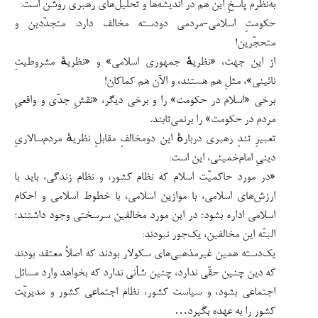
به‌نظرم پاسخِ این هم در اندیشه‌ها و تحلیل‌های رهبری روشن است:
حکومتِ اسلامی-مردمی دودسته مخالف دارد: متجدّدین و
متحجّرین!
از این جهت، «نظریهٔ جمهوری اسلامی» و «نظریهٔ مشروطیتِ
نائینی»، مثلِ هم هستند، و الآن هم کماکان!
برخی «اسلام در حکومت» را و برخی دیگر، «نقشِ جدّی و واقعیِ
مردم در حکومت» را برنمی‌تابند.
تعبیرِ تندِ رهبری دربارهٔ این دومخالفِ مقابلِ نظریهٔ مردم‌سالاریِ
دینیِ امام‌خمینی، این است:
«در مورد حاکمیّت اسلام که نظام کشور، و نظام زندگی، باید با
ارزش‌های اسلامی، با موازین اسلامی، با خطوط اسلامی و احکام
اسلامی اداره بشود؛ در این مورد مخالفین سرسختی وجود داشتند؛
البتّه این مخالفین، یک‌جور نبودند:
یک‌دسته همین غیرمذهبی‌های سکولار بودند که اصلاً معتقد بودند
که دین چنین حقّی ندارد، چنین شأنی ندارد که بخواهد وارد مسائل
اجتماعی بشود، و سیاست کشور، نظام اجتماعی کشور و مدیریّت
کشور را به عهده بگیرد…