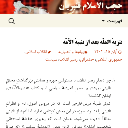
حجت الاسلام قنبریان
جستجو
رفتن
فهرست
برای:
به
تنزیهُ الملّه بعد از تنبیهُ الأمّه
نوشته‌ها
آبان 15, 1404
پیام‌ها و تحلیل‌ها
انقلاب اسلامی
،
جمهوری اسلامی
،
حکمرانی
،
رهبر انقلاب
،
سیاست
چرا دیدارِ رهبر انقلاب با مسئولینِ حوزه و همایشِ بزرگداشتِ محققِ
نائینی، بیشتر بر محورِ اندیشهٔ سیاسیِ او و کتاب «تنبیه‌الأمّه»ی
ایشان گذشت؟
کم‌تر طلبهٔ درس‌خارجی است که در دروس اصول، نام و نظراتِ
نائینی را نشنَود. حوزه در این بخش کوتاهی ندارد. اما آنچه از نائینی
مطلقاً شنیده نمی‌شود، همان است که رهبری «نقطهٔ استثنائیِ
شخصیتِ ایشان» معرفی کرد؛ یعنی «اندیشهٔ سیاسی» (نه صرفاً