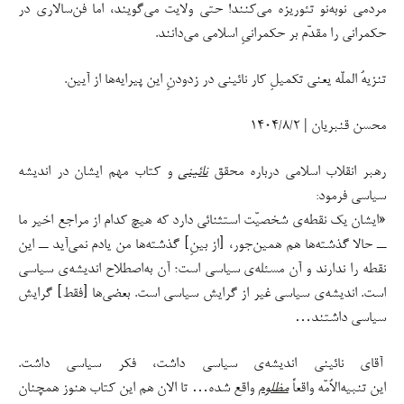
مردمی نوبه‌نو تئوریزه می‌کنند! حتی ولایت می‌گویند، اما فن‌سالاری در
حکمرانی را مقدّم بر حکمرانیِ اسلامی می‌دانند.
تنزیهُ الملّه یعنی تکمیلِ کار نائینی در زدودنِ این پیرایه‌ها از آیین.
محسن قنبریان | ۱۴۰۴/۸/۲
رهبر انقلاب اسلامی درباره محقق
نائینی
و کتاب مهم ایشان در اندیشه
سیاسی فرمود:
«ایشان یک نقطه‌ی شخصیّت استثنائی دارد که هیچ کدام از مراجع اخیر ما
ــ حالا گذشته‌ها هم همین‌جور، [از بینِ] گذشته‌ها من یادم نمی‌آید ــ این
نقطه را ندارند و آن مسئله‌ی سیاسی است؛ آن به‌اصطلاح اندیشه‌ی سیاسی
است. اندیشه‌ی سیاسی غیر از گرایش سیاسی است. بعضی‌ها [فقط] گرایش
سیاسی داشتند…
آقای نائینی اندیشه‌ی سیاسی داشت، فکر سیاسی داشت.
این تنبیه‌الاُمّه واقعاً
مظلوم
واقع شده… تا الان هم این کتاب هنوز همچنان