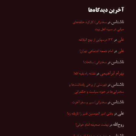
آخرین دیدگاه‌ها
ناشناس
در
سخنرانی/ کارکرد حلقه‌های
میانی در سیره اهل بیت
علی
در
۳۳/ درسهایی از نهج البلاغه
علی
در
امام جمعه اجتماعی تهران!
ناشناس
در
سخنرانی/ سائحات!
بهرام ابراهیمی
در
نقشه راه بقیه الله!
ناشناس
در
فهرستی از برخی یادداشت‌ها و
سخنرانی‌ها در حوزه سیاست و حکمرانی
ناشناس
در
سخنرانی/ سیر و سفر آخرت
علی
در
وقتی امیر المومنین قنبر را تازیانه زد!
روح‌الله
در
نهضت صحیفه امام خوانی!
ناشناس