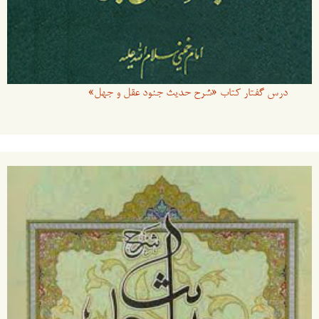
درس گفتار کتاب «شرح حدیث جنود عقل و جهل»