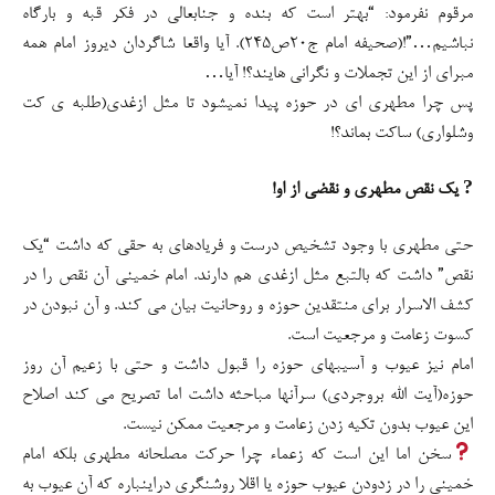
مرقوم نفرمود: “بهتر است که بنده و جنابعالی در فکر قبه و بارگاه
نباشیم…”!(صحیفه امام ج۲۰ص۲۴۵). آیا واقعا شاگردان دیروز امام همه
مبرای از این تجملات و نگرانی هایند؟! آیا…
پس چرا مطهری ای در حوزه پیدا نمیشود تا مثل ازغدی(طلبه ی کت
وشلواری) ساکت بماند؟!
? یک نقص مطهری و نقضی از او!
حتی مطهری با وجود تشخیص درست و فریادهای به حقی که داشت “یک
نقص” داشت که بالتبع مثل ازغدی هم دارند. امام خمینی آن نقص را در
کشف الاسرار برای منتقدین حوزه و روحانیت بیان می کند. و آن نبودن در
کسوت زعامت و مرجعیت است.
امام نیز عیوب و آسیبهای حوزه را قبول داشت و حتی با زعیم آن روز
حوزه(آیت الله بروجردی) سرآنها مباحثه داشت اما تصریح می کند اصلاح
این عیوب بدون تکیه زدن زعامت و مرجعیت ممکن نیست.
سخن اما این است که زعماء چرا حرکت مصلحانه مطهری بلکه امام
خمینی را در زدودن عیوب حوزه یا اقلا روشنگری دراینباره که آن عیوب به