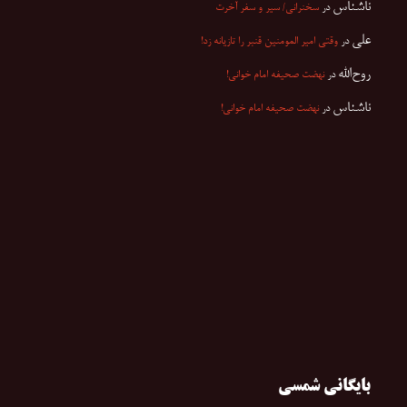
ناشناس
در
سخنرانی/ سیر و سفر آخرت
علی
در
وقتی امیر المومنین قنبر را تازیانه زد!
روح‌الله
در
نهضت صحیفه امام خوانی!
ناشناس
در
نهضت صحیفه امام خوانی!
بایگانی شمسی