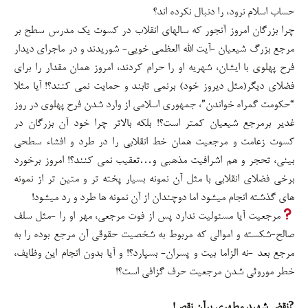
حساب اسلام نرود، را دنبال نکرده اند؟
چرا بزرگان امروز آنجور که سالهای انقلاب در کسوت یک مدرس سطح بر
مرجع بزرگ شیعیان -آیت الله العظمی خویی- شوریدند و در ماجرای دیدار
فرح پهلوی با ایشان، شهریه او را حرام کردند، امروز همان مقدار را برای
فضلای دیگر(مثل دیروز خود) برنمی تابند و حمایت نمی کنند؟! آیا مثلا
“حکومت گمراه خواندن”، جمهوری اسلامی از وارد شدن فرح پهلوی در روز
غدیر برمرجع شیعیان کمتر است؟! بلکه بالاتر چرا خود آن بزرگان در
کسوت زعامت و مرجعیت همان خط انقلابی را در طرد و افشاء سطحی
بینی، تحجر و هم اشرافیت مذهبی و…تعقیب نمی کنند؟! امروز برخورد
برخی فضلای انقلابی با مثل آن نمونه بسیار پخته تر و متین تر از نمونه
های گذشته انجام میشود اما دوچندان از آن نمونه ها طرد و رد میشود!
مرجعیت آیا مسئولیت ندارد پس از فوت مرجعی، مهر او را -مثل سلف
صالح-شکسته و اموالی که مربوط به شخصیت حقوقی آن مرجع بوده را به
مرجع بعد -نه الزاما بیت و پسران- بسپارد؟! و آیا بدون انجام این وظایف،
خطر موروثی شدن مرجعیت حرف گزافی است؟!
?نقض شهید مطهری برآن نقص!