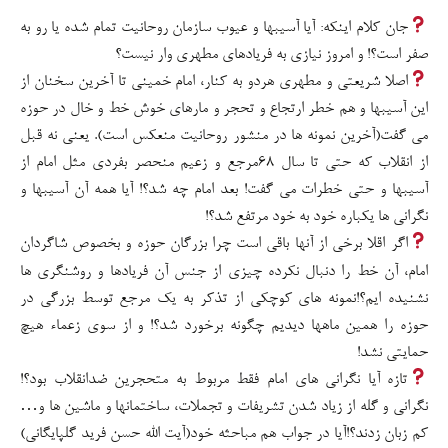
جان کلام اینکه: آیا آسیبها و عیوب سازمان روحانیت تمام شده یا رو به
صفر است؟! و امروز نیازی به فریادهای مطهری وار نیست؟
اصلا شریعتی و مطهری هردو به کنار، امام خمینی تا آخرین سخنان از
این آسیبها و هم خطر ارتجاع و تحجر و مارهای خوش خط و خال در حوزه
می گفت(آخرین نمونه ها در منشور روحانیت منعکس است). یعنی نه قبل
از انقلاب که حتی تا سال ۶۸مرجع و زعیم منحصر بفردی مثل امام از
آسیبها و حتی خطرات می گفت! بعد امام چه شد؟! آیا همه آن آسیبها و
نگرانی ها یکباره خود به خود مرتفع شد؟!
اگر اقلا برخی از آنها باقی است چرا بزرگان حوزه و بخصوص شاگردان
امام، آن خط را دنبال نکرده چیزی از جنس آن فریادها و روشنگری ها
نشنیده ایم؟!نمونه های کوچکی از تذکر به یک مرجع توسط بزرگی در
حوزه را همین ماهها دیدیم چگونه برخورد شد؟! و از سوی زعماء هیچ
حمایتی نشد!
تازه آیا نگرانی های امام فقط مربوط به متحجرین ضدانقلاب بود؟!
نگرانی و گله از زیاد شدن تشریفات و تجملات، ساختمانها و ماشین ها و…
کم زبان زدند؟!آیا در جواب هم مباحثه خود(آیت الله حسن فرید گلپایگانی)