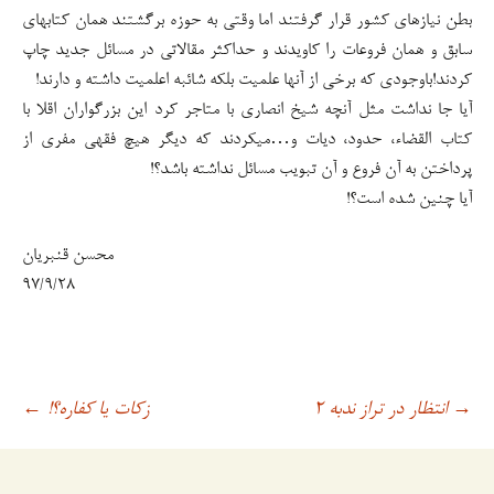
بطن نیازهای کشور قرار گرفتند اما وقتی به حوزه برگشتند همان کتابهای
سابق و همان فروعات را کاویدند و حداکثر مقالاتی در مسائل جدید چاپ
کردند!باوجودی که برخی از آنها علمیت بلکه شائبه اعلمیت داشته و دارند!
آیا جا نداشت مثل آنچه شیخ انصاری با متاجر کرد این بزرگواران اقلا با
کتاب القضاء، حدود، دیات و…میکردند که دیگر هیچ فقهی مفری از
پرداختن به آن فروع و آن تبویب مسائل نداشته باشد؟!
آیا چنین شده است؟!
محسن قنبریان
۹۷/۹/۲۸
انتظار در تراز ندبه ۲
زکات یا کفاره؟!
→
اوبری
←