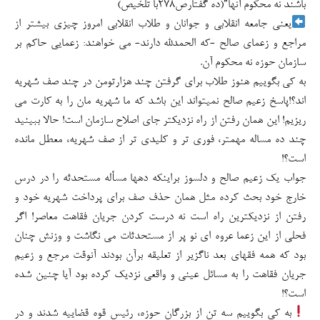
باشند نه محکوم آنها”(ده گفتارص۲۷۸با تلخیص)
یعنی جامعه انقلابی و جوانان و طلاب انقلابی امروز چیزی بیشتر از
مراجع و زعمای صالح -که الحمدلله دارند- می خواهند: زعمایی حاکم بر
سازمان حوزه نه محکوم آن.
به کی بگوییم هنوز طلاب برای گرفتن چند هزارتومن در چند صف شهریه
اند؟!پاسخ زعیم صالح نمیتواند این باشد که ما شهریه مان را به کارت می
ریزیم! این همان رفتن از راه نزدیکتر جای اصلاح سازمان است! حالا ببینید
چند ده مساله مهمتر، فوری تر و کلیدی تر از صف شهریه، معطل مانده
است؟!
جواب یک زعیم صالح و دلسوز براینکه دهها مسأله مستحدثه را در درس
خارج خود بحث کرده مثل همان حذف صف برای پرداخت شهریه خود و
رفتن از نزدیکترین راه است نه درست کردن جریان فقاهت معاصر! اگر
فحلی از این زعما عروه ای نو پر از مستحدثات می نگاشت و وزنش چنان
بود که همه فقهای بعد ناگزیر از تعلیقه برآن بودند آنوقت مرجع و زعیم
جریان فقاهت را به مسائل عینی و واقعی نزدیک کرده بود آیا چنین شده
است؟!
به کی بگوییم سه تن از بزرگان حوزه، رئیس قوه قضاییه شدند و در