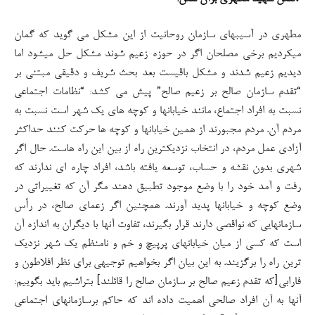
مطهری در آسیبهای سازمان روحانیت از این مشکل می گوید که گمان
میکردیم برخی مصلحان اگر در حوزه زعیم شوند مشکل حل میشود اما
دیدیم زعیم شدند و مشکل باقیست بعد بحث شریف و دقیقی مبتنی بر
“تقدم سازمان صالح بر زعیم صالح” پیش می کشد: “نظامات اجتماعی
نسبت به افراد اجتماع، مانند خیابانها و کوچه های یک شهر است نسبت به
مردم آن. مردم مجبورند از همین خیابانها و کوچه ها حرکت کنند حداکثر
آزادی عمل مردم، در انتخاب نزدیکترین راه از بین این راه هاست. حال اگر
شهری بدون نقشه و حساب، توسعه یافته باشد، افراد چاره ای ندارند که
رفت و آمد خود را با وضع موجود تطبیق دهند مگر آن که تغییراتی در
وضع کوچه و خیابانها پدید آورند. همچنین اگر زعمای صالح، در رأس
سازمانهایی که نواقصی دارند قرار بگیرند، تفاوت آنها با دیگران به اندازه آن
است که کسی از میان خیابانهای پرپیچ و خم و نامنظم یک شهر نزدیک
ترین راه را برگزیند. به این بیان اگر بخواهیم توجیهی برای نظر افلاطون و
فارابی[که تقدم زعیم صالح بر سازمان صالح را قائلند] بتراشیم باید بگوییم:
آنها به آن افراد صالحی اهمیت داده اند که حاکم برسازمانهای اجتماعی