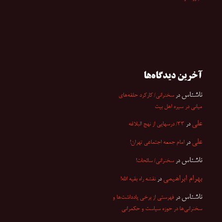
آخرین دیدگاه‌ها
ناشناس
در
سخنرانی/ کارکرد حلقه‌های
میانی در سیره اهل بیت
علی
در
۳۳/ درسهایی از نهج البلاغه
علی
در
امام جمعه اجتماعی تهران!
ناشناس
در
سخنرانی/ سائحات!
بهرام ابراهیمی
در
نقشه راه بقیه الله!
ناشناس
در
فهرستی از برخی یادداشت‌ها و
سخنرانی‌ها در حوزه سیاست و حکمرانی