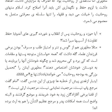
مطهری اما منتقدی از روحانیت بود که اعتراف به مزایایش داشت. اعتقاد
داشت با لزوم حفظ و نگهداری اش باید آنرا اصلاح کرد. اسلام منهای
روحانیت را خیانت می دید و فقهاء را تنها سلسله ی معرفتی متصل به
معصوم می شمرد.
آیا حوزه و روحانیت پس از انقلاب و خورده گیری های آندو(با حفظ
تفاوت) از آسیبها مبرا شد؟!
مثلا مطهری هم از “لوس و ننر و امتیاز طلب و مسرف” بودن برخی
فرزندان علماء گله داشت که “همه حواسشان متوجه پستها و مقامات
است که کی برد و کی محروم شد و چگونه خودشان آنها را بربایند یا
به دوستان خودشان اختصاص دهند”! مطهری اینان را “تحمیل
بزرگی به بودجه روحانیت” می خواند(یادداشتها ج۴ص۵۵۵).
اینبار ازغدی پیش از خطبه ها چیزی از این جنس گفت: “امام گفت
مرجع پاپ نیست، مرجعیت نمایشی نیست، مرجعیت ارثی نیست”!
از قضا برخی آقازادگان زود به خود خریدند و موضع گرفتند و البته
واضح است همه امکانات پدر و مرجع عظیم الشأن را هم به ارث برده
اند!