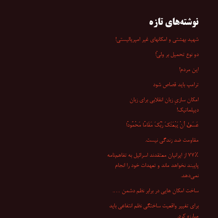
نوشته‌های تازه
شهید بهشتی و امکانهای غیر امپریالیستی!
دو نوع تحمیل بر ولیّ!
این مردم!
ترامپ باید قصاص شود
امکان سازیِ زبان انقلابی برای زبان
دیپلماتیک!
عَسَىٰ أَنْ یَبْعَثَکَ رَبُّکَ مَقَامًا مَحْمُودًا
مقاومت ضد زندگی نیست.
۷۷٪ از ایرانیان معتقدند اسرائیل به تفاهم‌نامه
پایبند نخواهد ماند و تعهدات خود را انجام
نمی‌دهد.
ساخت امکان هایی در برابر نظم دشمن ….
برای تغییر واقعیت ساختگی نظم انتفاعی باید
مبارزه کرد.