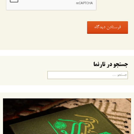
جستجو در تارنما
جستجو
برای: