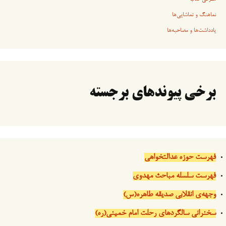
نماهنگ و تماشایی‌ها
یادداشت‌ها و مصاحبه‌ها
برخی پیوندهای برجسته
فهرست حوزه عدالتخواهی
فهرست سلسله مباحث مهدوی
وجهه‌ی انقلابی صدیقه طاهره(س)
سخنرانی سالگردهای رحلت امام خمینی(ره)