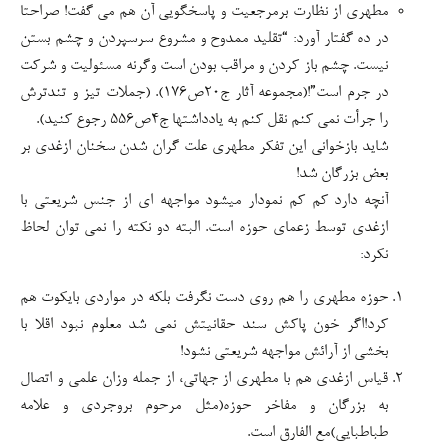
مطهری از نظارت برمرجعیت و پاسخگویی آن هم می گفت! صراحتا
در ده گفتار آورد: “تقلید ممدوح و مشروع سرسپردن و چشم بستن
نیست. چشم باز کردن و مراقب بودن است وگرنه مسئولیت و شرکت
در جرم است”!(مجموعه آثار ج۲۰ص۱۷۶). (جملات تیز و تندترش
را جرأت نمی کنم نقل کنم به یادداشتها ج۴ص۵۵۶ رجوع کنید).
شاید بازخوانی این تفکر مطهری علت گران شدن سخنان ازغدی بر
بعض بزرگان شد!
آنچه دارد کم کم نمودار میشود مواجهه ای از جنس شریعتی با
ازغدی توسط زعمای حوزه است. البته دو نکته را نمی توان لحاظ
نکرد:
حوزه مطهری را هم روی دست نگرفت بلکه در مواردی بایکوت هم
کرد!اگر خون پاکش سند حقانیتش نمی شد معلوم نبود اقلا با
بخشی از آرائش مواجهه شریعتی نشود!
قیاس ازغدی هم با مطهری از جهاتی، از جمله وزان علمی و اتصال
به بزرگان و مفاخر حوزه(مثل مرحوم بروجردی و علامه
طباطبایی)مع الفارق است.