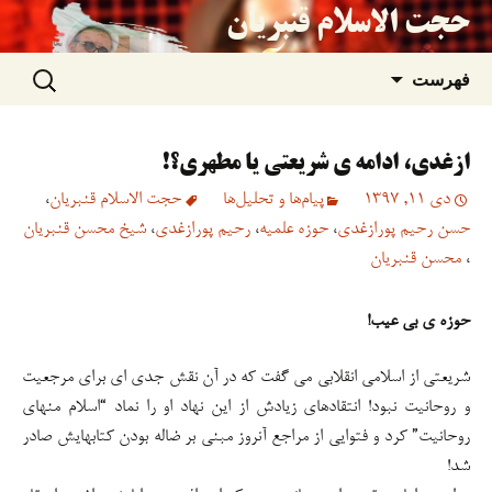
حجت الاسلام قنبریان
جستجو
رفتن
فهرست
برای:
به
ازغدی، ادامه ی شریعتی یا مطهری؟!
نوشته‌ها
دی 11, 1397
پیام‌ها و تحلیل‌ها
حجت الاسلام قنبریان
،
حسن رحیم پورازغدی
،
حوزه علمیه
،
رحیم پورازغدی
،
شیخ محسن قنبریان
،
محسن قنبریان
حوزه ی بی عیب!
شریعتی از اسلامی انقلابی می گفت که در آن نقش جدی ای برای مرجعیت
و روحانیت نبود! انتقادهای زیادش از این نهاد او را نماد “اسلام منهای
روحانیت” کرد و فتوایی از مراجع آنروز مبنی بر ضاله بودن کتابهایش صادر
شد!