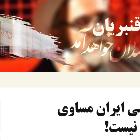
نبریان
ی ایران مساوی
 نیست!