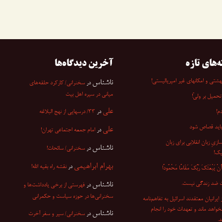
ه‌های تازه
آخرین دیدگاه‌ها
شتی و امکانهای غیر امپریالیستی!
ناشناس
در
سخنرانی/ کارکرد حلقه‌های
میانی در سیره اهل بیت
تحمیل بر ولیّ!
علی
م!
در
۳۳/ درسهایی از نهج البلاغه
باید قصاص شود
علی
در
امام جمعه اجتماعی تهران!
ازیِ زبان انقلابی برای زبان
ناشناس
در
سخنرانی/ سائحات!
یک!
بهرام ابراهیمی
در
نقشه راه بقیه الله!
ْ یَبْعَثَکَ رَبُّکَ مَقَامًا مَحْمُودًا
 ضد زندگی نیست.
ناشناس
در
فهرستی از برخی یادداشت‌ها و
سخنرانی‌ها در حوزه سیاست و حکمرانی
۷ از ایرانیان معتقدند اسرائیل به تفاهم‌نامه
نخواهد ماند و تعهدات خود را انجام
ناشناس
در
سخنرانی/ سیر و سفر آخرت
.