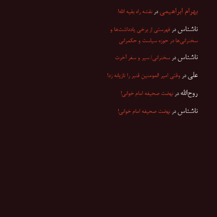
بهرام ابراهیمی
در
نقشه راه بقیه الله!
ناشناس
در
فهرستی از برخی یادداشت‌ها و
سخنرانی‌ها در حوزه سیاست و حکمرانی
ناشناس
در
سخنرانی/ سیر و سفر آخرت
علی
در
وقتی امیر المومنین قنبر را تازیانه زد!
روح‌الله
در
نهضت صحیفه امام خوانی!
ناشناس
در
نهضت صحیفه امام خوانی!