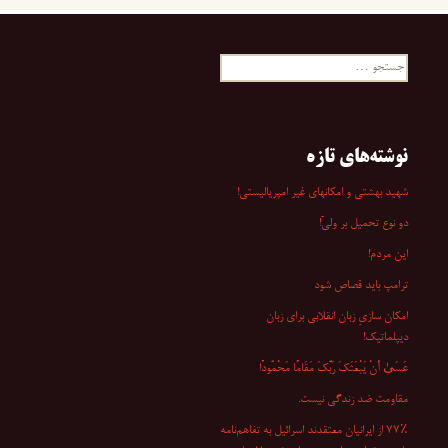
جستجو
برای:
نوشته‌های تازه
شهید بهشتی و امکانهای غیر امپریالیستی!
دو نوع تحمیل بر ولیّ!
این مردم!
ترامپ باید قصاص شود
امکان سازیِ زبان انقلابی برای زبان
دیپلماتیک!
عَسَىٰ أَنْ یَبْعَثَکَ رَبُّکَ مَقَامًا مَحْمُودًا
مقاومت ضد زندگی نیست.
۷۷٪ از ایرانیان معتقدند اسرائیل به تفاهم‌نامه