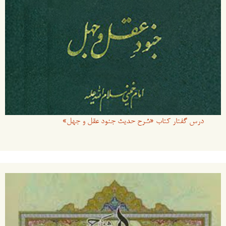
درس گفتار کتاب «شرح حدیث جنود عقل و جهل»