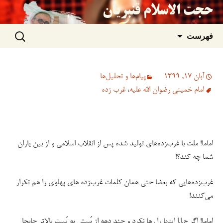
حجت الاسلام قنبریان
جستجو
رفتن
فهرست
برای:
به
آبان 17, 1399
پیام‌ها و تحلیل‌ها
نوشته‌ها
امام خمینی رضوان الله علیه
،
غرب زده
اماما! ملت با غرب‌زده‌های تولید شده پس از انقلاب اسلامی و از بین یاران
شما چه کند؟!
غرب‌زده‌هایی که بعضا حتی همان کلمات غرب‌زده های پهلوی را هم تکرار
می‌کنند!
اماما! اگر ج.ا.ا اینها را رها نکرد و چند دهه از پُستی به پُست بالاتر جابجا