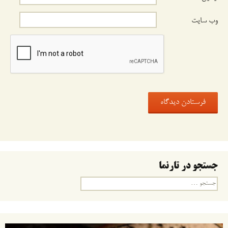
وب‌ سایت
جستجو در تارنما
جستجو
برای: