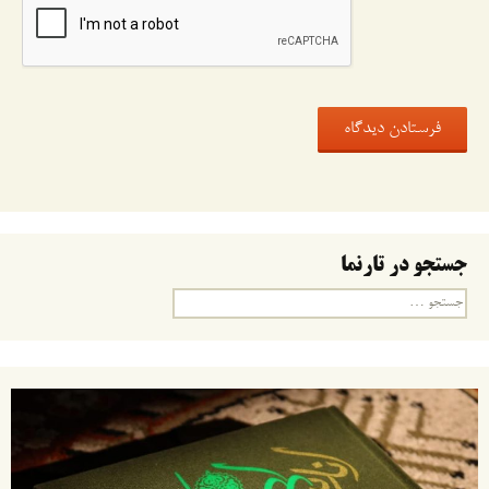
جستجو در تارنما
جستجو
برای: