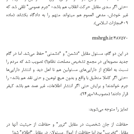
-حتی اگر سدی مقابل حرکت انقلاب هم باشد- “جرم عمومی” تلقی شد که
غیر خودش، مدعی العموم هم میتواند متهم را به دادگاه بکشاند (ماده
۶۰۹مجازات اسلامی).
mshrgh.ir/487570
در این دو گام، مسئول مقابل “دشمن” و “دشمنی” حفظ می‌شد. اما در گام
جدید مصوبه‌ای در مجمع تشخیص مصلحت نظام(!) تصویب شد که مردم را
نسبت به اطلاع از دارایی‌های مسئولین هم نا اهل دید و انتشار دارایی‌ها
-حتی اگر کاملا منطبق با واقع و بدون هیچ توهین و حتی نقد هم باشد- را
جرم خواندند! و برایش حتی اگر انتشار اطلاعات، غیر عمد هم باشد کیفر
قرار دادند! (مصوب۱۸مهر۹۴).
تمایز را متوجه می‌شوید:
حفاظت از جان شخصیت در مقابل “ترور” و حفاظت از حیثیت آنها در
مقابل “تخریب” بود اما حفاظت از اموال مسئولان در مقابل “اطلاع” شد!