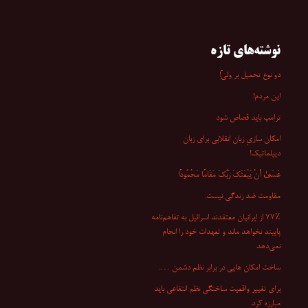
برای:
نوشته‌های تازه
دو نوع تحمیل بر ولیّ!
این مردم!
ترامپ باید قصاص شود
امکان سازیِ زبان انقلابی برای زبان
دیپلماتیک!
عَسَىٰ أَنْ یَبْعَثَکَ رَبُّکَ مَقَامًا مَحْمُودًا
مقاومت ضد زندگی نیست.
۷۷٪ از ایرانیان معتقدند اسرائیل به تفاهم‌نامه
پایبند نخواهد ماند و تعهدات خود را انجام
نمی‌دهد.
ساخت امکان هایی در برابر نظم دشمن ….
برای تغییر واقعیت ساختگی نظم انتفاعی باید
مبارزه کرد.