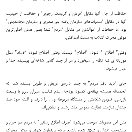
حفاظت از جان آنها مقابل “فرقان و گروهک رجوی” و حفاظت از حیثیت
آنها در مقابل “سمپات‌های سازمان یافته بنی‌صدری و سازمان مجاهدینی”
بود اما حفاظت از اموالشان در مقابل “مردم” شد! یعنی همان اصلی‌ترین
موتور محرک انقلاب به سمت اهدافش.
وقتی” اطلاع ” نبود، “اصلاح” نیست. وقتی اصلاح نبود، “فساد” مثل
موریانه‌ای تنه نظام را میخورد و هر از چند گاهی شاخه‌ای پوسیده جدا و
عیان میشود.
جای “دید نافذ مردم” به چند اداره‌ی عریض و طویل بسنده شد که
الحمدلله همیشه بهانه‌ی کمبود بودجه، عدم تناسب میزان نیرو با وسعت
بازرسی، نبودن شکایتی از دستگاه مربوطه و… را دارند و البته خود صد
چندان نیازمند نظارت عمومی ملت رشید و انقلابی‌اند.
مثل این مصوبات موجب می‌شود “صرف اطلاع رسانی” به مردم هم جرم و
مستوجب زندان و شلاق شده بالتبع مردم بی‌تفاوت شوند و موتور محرک