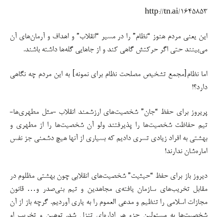
http://tn.ai/1645853
این یعنی مردم هنوز “نظام” را در مسیر “انقلاب” و اهداف و آرمان‌های آن
می‌بینند حتی اگر حرکتش گاهی کند و از جاهایی گله‌ها داشته باشند.
اما نظام[مجمع تشخیص مصلحت نظام برای نمونه] به این مردم چه نگاهی
دارد؟!
پریروز برای حفظ “جان” شخصیت‌های ارزشمند انقلاب -مثل مطهری‌ها-
تیم حفاظت شخصیت‌ها را پذیرفتند ولو آن شخصیت‌ها را از مطهری و
بهشتی به افراد زیادی تسری دادیم که بسیاری از آنها هیچ دشمنی جز نفس
اماره‌شان ندارند!
دیروز باز برای حفظ “حیثیت” شخصیت‌های انقلابی چون بهشتی مظلوم در
مقابل تخریب‌های سازمان یافته‌ی مجاهدین و تیم بنی‌صدر و… قانون
مجازات اسلامی را تنظیم و مدعی العموم را به یاری آوردیم. گرچه باز از آن
شخصیت‌ها به مسئولین جزء هر اداره‌ای تنزل شد. توهین و تخریب او