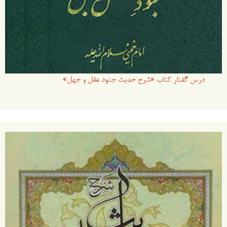
درس گفتار کتاب «شرح حدیث جنود عقل و جهل»