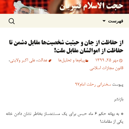
حجت الاسلام قنبریان
جستجو
رفتن
فهرست
برای:
به
از حفاظت از جان و حیثیت شخصیت‌ها مقابل دشمن تا
نوشته‌ها
حفاظت از اموالشان مقابل ملت!
مهر 25, 1399
پیام‌ها و تحلیل‌ها
عدالت
،
علی اکبر ولایتی
،
قانون مجازات اسلامی
پیوست
سخنرانی رحلت امام۹۷
بازنشر
* به بهانه حکم ۶ ماه حبس برای یک مستندساز بخاطر نشان دادن خانه
یکی از مقامات!