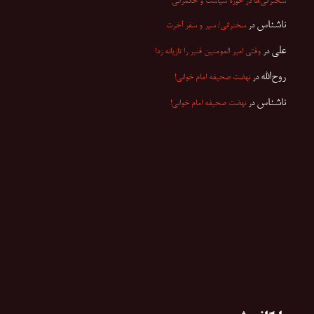
سخنرانی‌ها در حوزه سیاست و حکمرانی
ناشناس
در
سخنرانی/ سیر و سفر آخرت
علی
در
وقتی امیر المومنین قنبر را تازیانه زد!
روح‌الله
در
نهضت صحیفه امام خوانی!
ناشناس
در
نهضت صحیفه امام خوانی!