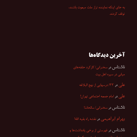
به جای اینکه نماینده تراز ملت مبعوث باشند،
توقف کردند.
آخرین دیدگاه‌ها
ناشناس
در
سخنرانی/ کارکرد حلقه‌های
میانی در سیره اهل بیت
علی
در
۳۳/ درسهایی از نهج البلاغه
علی
در
امام جمعه اجتماعی تهران!
ناشناس
در
سخنرانی/ سائحات!
بهرام ابراهیمی
در
نقشه راه بقیه الله!
ناشناس
در
فهرستی از برخی یادداشت‌ها و