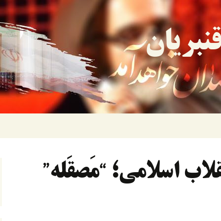
نبریان
لاب اسلامی؛ “مَصقَله”