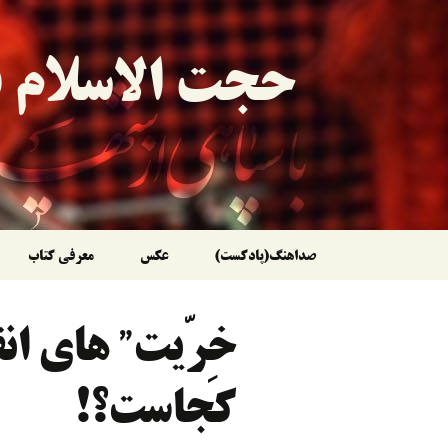
حجت الاسلام ق
رفتن
صداهنگ(پادکست)
عکس
معرفی کتاب
به
خِرّیت” های انق
نوشته‌ها
کجاست؟!