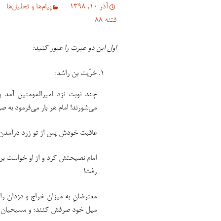
آذر 10, 1398
پیام‌ها و تحلیل‌ها
فتنه 88
اول این دو عبرت را عبور کنید:
خرّیت بن راشد:
چند نوبت نزد امیرالمومنین آمد 
می‌شورند! امام هر بار می‌فرمود به 
عاقبت خودش پس از تو زرد درآمدن 
امام نصیحتش کرد و از او خواست برا
رفت!
معترضانِ به میزان خراج و دزدان را
میل خود صرفش کنند؛ و مسیحیان را 