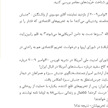
رای شناخت خرّیت‌های معاصر بررسی کنید:
گزارش روزنامه وال‌استریت ژورنال ۲۰نوامبر۲۰۰۹ از بازدید نماینده آقای موسوی از واشنگتن : “جنبش
دفمند پشتیبانی می‌کند! ما به تحریم‌های اقتصادی که فشار را بر
 تایم ۲۳نوامبر۲۰۰۹ در مقاله “سبزها دست به دامن آمریکایی‌ها می‌شوند”! به قلم رابین‌رایت
اف) در شورای اروپا و درخواست تحریم اقتصادی هم به راحتی در
افشاگری مایکل لدین مشاور اسبق شورای امنیت ملی آمریکا در نشریه فوربس ۳۰نوامبر ۲۰۰۹ درباره
 نامه ٨صفحه‌ای دیدار اردشیر امیرارجمند(سخنگوی جنبش سبز) و همراهان در دیدار
م ایران؛ پس از تحریم‌های فلج کننده، یکباره با حمایت از روحانی و
رأی آوردن او کمپین “نه به تحریم” درست کردند! ۵۵فعال و زندانی سیاسی٨٨ به اوباما نامه نوشتند و
 خواندند!
 تحریم‌شان- نتیجه نداد!