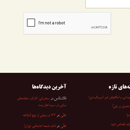
ه‌های تازه
آخرین دیدگاه‌ها
شتی و امکانهای غیر امپریالیستی!
ناشناس
در
سخنرانی/ کارکرد حلقه‌های
میانی در سیره اهل بیت
تحمیل بر ولیّ!
علی
م!
در
۳۳/ درسهایی از نهج البلاغه
باید قصاص شود
علی
در
امام جمعه اجتماعی تهران!