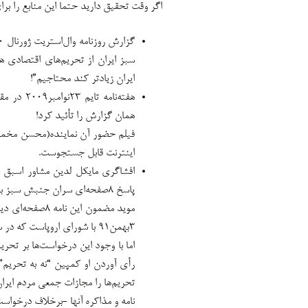
اگر وقت تحقیق دارید حتما این منابع را ب
سبز ایران از تحریم‌های اقتصادی ه
ایران زیادتر کند محتاجیم”!
هفته‌نامه
همان گزارش را تأئید کرد!
فیلم حضور آن نماینده(محسن مخملب
اینترنت قابل جستجوست.
پاسخ ٨صفحه‌ای سران جنبش سبز به کاخ سفید درباره سیاست‌های آمریکا در قبال ایران!
موید مضمون این
۳بهمن۹۱ با شورای اروپاست که در سایت جرس(متعلق به جنبش سبز) انعکاس یافت.
اما با وجود این درخواست‌ها بر تحری
تحریم‌ها را مجازات جمعی مردم ایران
نامه و مذاکره آنها -برخلاف درخواست