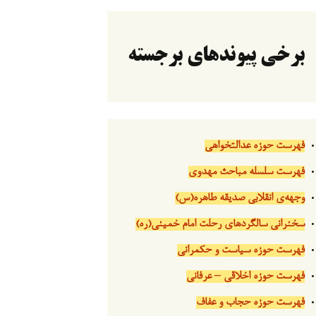
برخی پیوندهای برجسته
فهرست حوزه عدالتخواهی
فهرست سلسله مباحث مهدوی
وجهه‌ی انقلابی صدیقه طاهره(س)
سخنرانی سالگردهای رحلت امام خمینی(ره)
فهرست حوزه سیاست و حکمرانی
فهرست حوزه اخلاقی – عرفانی
فهرست حوزه حجاب و عفاف