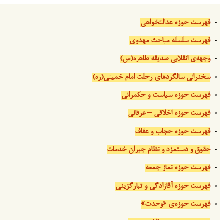
فهرست حوزه عدالتخواهی
فهرست سلسله مباحث مهدوی
وجهه‌ی انقلابی صدیقه طاهره(س)
سخنرانی سالگردهای رحلت امام خمینی(ره)
فهرست حوزه سیاست و حکمرانی
فهرست حوزه اخلاقی – عرفانی
فهرست حوزه حجاب و عفاف
حقوق و دستمزد و نظام جبران خدمات
فهرست حوزه نماز جمعه
فهرست حوزه آقازادگی و تبارگزینی
فهرست حوزه‌ی «وحدت»