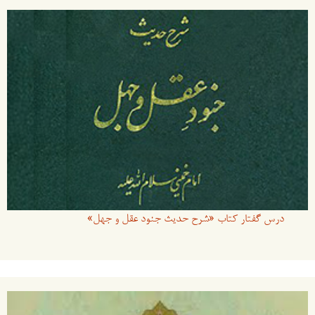
درس گفتار کتاب «شرح حدیث جنود عقل و جهل»