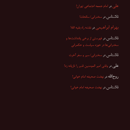
علی
در
امام جمعه اجتماعی تهران!
ناشناس
در
سخنرانی/ سائحات!
بهرام ابراهیمی
در
نقشه راه بقیه الله!
ناشناس
در
فهرستی از برخی یادداشت‌ها و
سخنرانی‌ها در حوزه سیاست و حکمرانی
ناشناس
در
سخنرانی/ سیر و سفر آخرت
علی
در
وقتی امیر المومنین قنبر را تازیانه زد!
روح‌الله
در
نهضت صحیفه امام خوانی!
ناشناس
در
نهضت صحیفه امام خوانی!