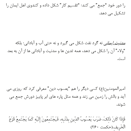
را دور خود “جمع” می کند؛ “تقسیم کار” شکل داده و کندوی اهل ایمان را
تشکیل می دهد.
مدنیت ایمانی
نه گرد نفت شکل می گیرد و نه حتی آب و آبادانی؛ بلکه
“ولاء” آن را شکل می دهد، همه تدین ها و مدنیت و آبادانی ها از آن به بعد
است.
امیرالمومنین(ع) کسی دیگر را هم “یعسوب دین” معرفی کرد که: روزی می
آید و بالش را زمین می زند و همه مثل پاره های ابر پاییز دورش جمع می
شوند.
فَإِذَا کَانَ ذَلِکَ، ضَرَبَ یَعْسُوبُ الدِّینِ بِذَنَبِهِ، فَیَجْتَمِعُونَ إِلَیْهِ کَمَا یَجْتَمِعُ قَزَعُ
الْخَرِیفِ.(حکمت ۲۶۰)