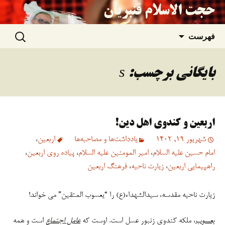
حجت الاسلام قنبریان
جستجو
رفتن
فهرست
برای:
به
بایگانی برچسب: s
نوشته‌ها
اربعین و کندوی اهل دین!
شهریور 19, 1402
یادداشت‌ها و مصاحبه‌ها
اربعین
،
امام حسین علیه السلام
،
امیر المومنین علیه السلام
،
پیاده روی اربعین
،
راهپیمایی اربعین
،
زیارت ناحیه
،
فرهنگ اربعین
زیارت ناحیه مقدسه، سیدالشهداء(ع) را “یعسوب المتقین” می خواند!
یعسوب
، ملکه کندوی زنبور عسل است. اوست که
عامل اجتماع
است و همه