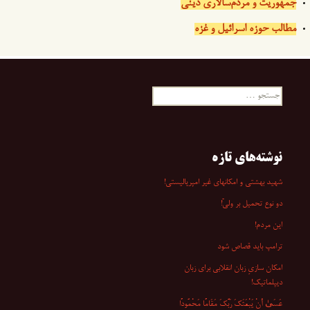
جمهوریت و مردم‌سالاری دینی
مطالب حوزه اسرائیل و غزه
جستجو
برای:
نوشته‌های تازه
شهید بهشتی و امکانهای غیر امپریالیستی!
دو نوع تحمیل بر ولیّ!
این مردم!
ترامپ باید قصاص شود
امکان سازیِ زبان انقلابی برای زبان
دیپلماتیک!
عَسَىٰ أَنْ یَبْعَثَکَ رَبُّکَ مَقَامًا مَحْمُودًا