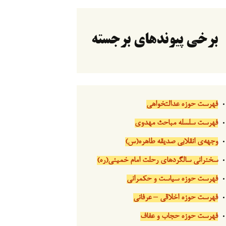
برخی پیوندهای برجسته
فهرست حوزه عدالتخواهی
فهرست سلسله مباحث مهدوی
وجهه‌ی انقلابی صدیقه طاهره(س)
سخنرانی سالگردهای رحلت امام خمینی(ره)
فهرست حوزه سیاست و حکمرانی
فهرست حوزه اخلاقی – عرفانی
فهرست حوزه حجاب و عفاف