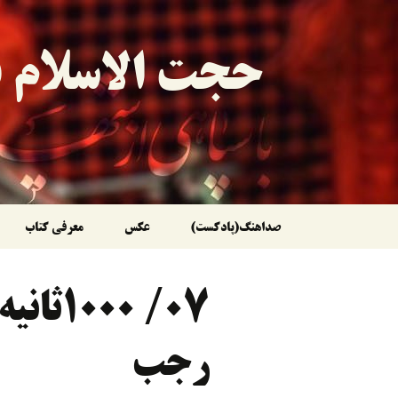
حجت الاسلام ق
رفتن
صداهنگ(پادکست)
عکس
معرفی کتاب
به
۰۷/ ۰۰
نوشته‌ها
رجب