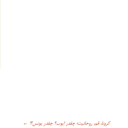
کرونا، قم، روحانیت؛ چقدر ایوب؟ چقدر یونس؟!
←