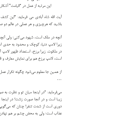
این مرتبه از عمل در “قیامت” آشکار 
آیت الله شاه آبادی می فرماید: “این کشف ب
باشید که هرچیزی و هر عملی در عالم دو ص
آنچه در ملک است، شهود می‌کنی؛ ولی آنچه
زیرا لامپ دنیا، کوچک و محدود به حدی اس
در ملکوت. زیرا برزخ، استعداد ظهور لامپ 
است، لامپ برزخ هم برای نمایش معارف و
از همین جا معلوم می‌شود چگونه تکرار عمل بد،
…
می‌فرماید: “در اینجا میان تو و نظرت به صو
زیبا است و در آنجا صورت زشت! در اینجا فع
دوری است از شدت تنفر! چنان که می‌گویی:
عذاب است؛ ولی به محض چشم بر هم نهادن و