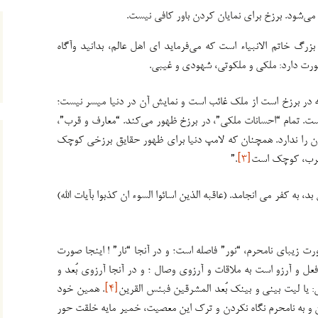
می‌شود. برزخ برای نمایان کردن باور کافی نیست.
زرگ خاتم الانبیاء است که می‌فرماید ای اهل عالم، بدانید وآگاه
ورت دارد: ملکی و ملکوتی، شهودی و غیبی.
 در برزخ است از ملک غائب است و نمایش آن در دنیا میسر نیست؛
ت. تمام “احسانات ملکی”، در برزخ ظهور می‌کند. “معارف و قرب”،
آن را ندارد. همچنان که لامپ دنیا برای ظهور حقایق برزخی کوچک
 قرب، کوچک است
[۳]
.”
 به کفر می انجامد. (عاقبه الذین اسائوا السوء ان کذبوا بآیات الله)
رت زیبای نامحرم، “نور” فاصله است؛ و در آنجا “نار” ! اینجا صورت
ل و آرزو است به ملاقات و آرزوی وصال ؛ و در آنجا آرزوی بُعد و
 یا لیت بینی و بینک بُعد المشرقین فبئس القرین
[۴]
. همین خود
 به نامحرم نگاه نکردن و ترک این معصیت، خمیر مایه خلقت حور