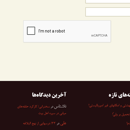
ه‌های تازه
آخرین دیدگاه‌ها
شتی و امکانهای غیر امپریالیستی!
ناشناس
در
سخنرانی/ کارکرد حلقه‌های
میانی در سیره اهل بیت
تحمیل بر ولیّ!
علی
م!
در
۳۳/ درسهایی از نهج البلاغه