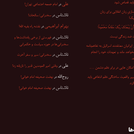
باید قصاص شود
علی
در
امام جمعه اجتماعی تهران!
ازیِ زبان انقلابی برای زبان
ناشناس
در
سخنرانی/ سائحات!
یک!
بهرام ابراهیمی
در
نقشه راه بقیه الله!
ْ یَبْعَثَکَ رَبُّکَ مَقَامًا مَحْمُودًا
 ضد زندگی نیست.
ناشناس
در
فهرستی از برخی یادداشت‌ها و
سخنرانی‌ها در حوزه سیاست و حکمرانی
۷ از ایرانیان معتقدند اسرائیل به تفاهم‌نامه
نخواهد ماند و تعهدات خود را انجام
ناشناس
در
سخنرانی/ سیر و سفر آخرت
.
علی
در
وقتی امیر المومنین قنبر را تازیانه زد!
مکان هایی در برابر نظم دشمن ….
روح‌الله
ییر واقعیت ساختگی نظم انتفاعی باید
در
نهضت صحیفه امام خوانی!
کرد.
ناشناس
در
نهضت صحیفه امام خوانی!
ها