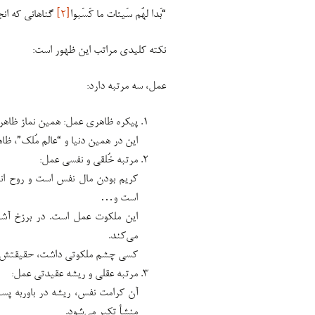
“بَدا لهُم سَیئات ما کَسَبوا
[۲]
گناهانی که انج
نکته کلیدی مراتب این ظهور است:
عمل، سه مرتبه دارد:
پیکره ظاهری عمل: همین نماز ظاهر
️این در همین دنیا و “عالم مُلک”، ظا
مرتبه خُلقی و نفسی عمل:
کریم بودن مال نفس است و روح انف
است و…
این ملکوت عمل است. در برزخ آشکا
می‌کند.
کسی چشم ملکوتی داشت، حقیقتش را
مرتبه عقلی و ریشه عقیدتی عمل:
آن کرامت نفس، ریشه در باوربه پ
منشأ تکبر می‌شود.