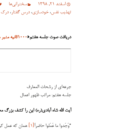
اسفند 21, 1398
سخنرانی‏‏‌ها
تهذیب نفس
،
خودسازی
،
درس گفتار
،
درک 
دریافت صوت جلسه هفتم«
۱۰۰۰ثانیه منبر مجازی برای رجب
جرعه‌ای از رشحات المعارف
جلسه هفتم: مراتب ظهور اعمال
آیت الله شاه آبادی(ره) این را کشف بزرگ
“وَجَدوا ما عَمَلوا حاضراَ
[۱]
همان که عمل کرده