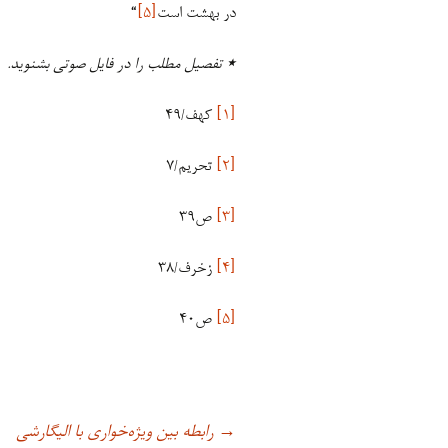
در بهشت است
[۵]
“
٭
تفصیل مطلب را در فایل صوتی بشنوید.
[۱]
کهف/۴۹
[۲]
تحریم/۷
[۳]
ص۳۹
[۴]
زخرف/۳۸
[۵]
ص۴۰
رابطه بین ویژه‌خواری با الیگارشی
→