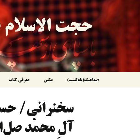
حجت الاسلام ق
رفتن
صداهنگ(پادکست)
عکس
معرفی کتاب
به
سخنرانی/ حسن 
نوشته‌ها
آلِ محمّد صل‌ال