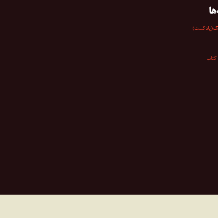
ها
گ(پادکست)
کتاب