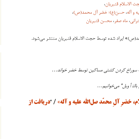
ت الاسلام قنبريان
،
 و آله
،
حسن(ع)؛ خضر آل محمد(ص)
،
رانی
،
ماه صفر
،
محسن قنبریان
(ص)» ایراد شده توسط حجت الاسلام قنبریان منتشر می‌شود.
مونه سوراخ کردن کشتی مساکین توسط خضر خواند…
لم بالتٲویل” می‌خوانیم…
 خضرِ آلِ محمّد صل‌الله علیه و آله»
/ “
دریافت از