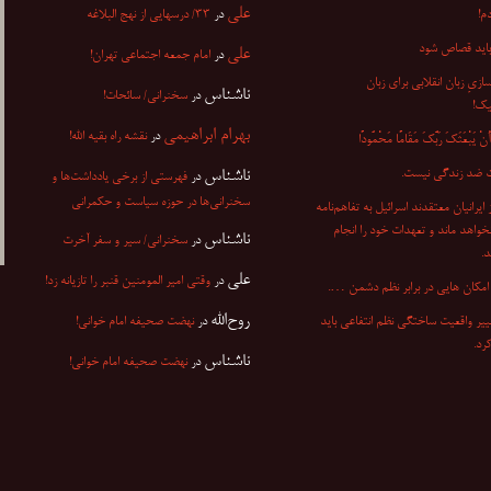
علی
م!
در
۳۳/ درسهایی از نهج البلاغه
باید قصاص شود
علی
در
امام جمعه اجتماعی تهران!
ازیِ زبان انقلابی برای زبان
ناشناس
در
سخنرانی/ سائحات!
یک!
بهرام ابراهیمی
در
نقشه راه بقیه الله!
ْ یَبْعَثَکَ رَبُّکَ مَقَامًا مَحْمُودًا
 ضد زندگی نیست.
ناشناس
در
فهرستی از برخی یادداشت‌ها و
سخنرانی‌ها در حوزه سیاست و حکمرانی
۷ از ایرانیان معتقدند اسرائیل به تفاهم‌نامه
نخواهد ماند و تعهدات خود را انجام
ناشناس
در
سخنرانی/ سیر و سفر آخرت
.
علی
در
وقتی امیر المومنین قنبر را تازیانه زد!
مکان هایی در برابر نظم دشمن ….
روح‌الله
ییر واقعیت ساختگی نظم انتفاعی باید
در
نهضت صحیفه امام خوانی!
کرد.
ناشناس
در
نهضت صحیفه امام خوانی!