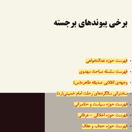
برخی پیوندهای برجسته
فهرست حوزه عدالتخواهی
فهرست سلسله مباحث مهدوی
وجهه‌ی انقلابی صدیقه طاهره(س)
سخنرانی سالگردهای رحلت امام خمینی(ره)
فهرست حوزه سیاست و حکمرانی
فهرست حوزه اخلاقی – عرفانی
فهرست حوزه حجاب و عفاف