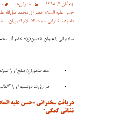
آبان 4, 1398
سخنرانی‏‏‌ها
حج
حسن علیه السلام خضرِ آلِ محمّد صل‌الله علیه
دانلود سخنرانی حجت الاسلام قنبريان
،
سخن
سخنرانی با عنوان «حسن(ع)؛ خضر آل محمد
امام صادق(ع) صلح او را ن
در زیارت دوشنبه او را “العا
دریافت سخنرانی «حسن علیه السلام،
نشانی کمکی
“