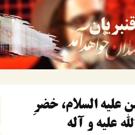
نبریان
علیه السلام، خضرِ
له علیه و آله