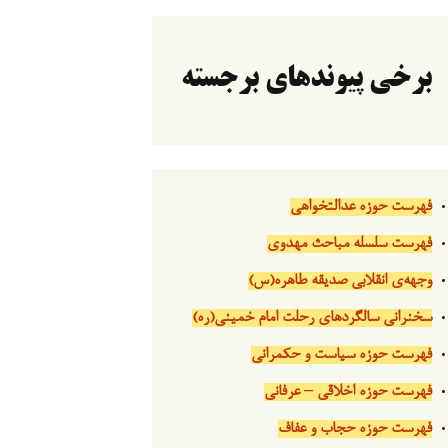
برخی پیوندهای برجسته
فهرست حوزه عدالتخواهی
فهرست سلسله مباحث مهدوی
وجهه‌ی انقلابی صدیقه طاهره(س)
سخنرانی سالگردهای رحلت امام خمینی(ره)
فهرست حوزه سیاست و حکمرانی
فهرست حوزه اخلاقی – عرفانی
فهرست حوزه حجاب و عفاف