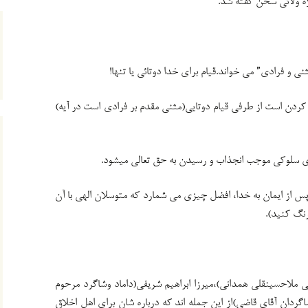
ژه ولائی سخن گفته شد.
دن است از طرفی قیام دوتایی(مثنی مقدم بر فرادی است در آیه)
ای سلوکی موجب انجذاب و رسیدن به حق تعالی میشود.
منین(ع)در خطبه ۱۱۰ جهاد را پس از ایمان به خدا، افضل چیزی می شمارد که متوسلان الهی با آن
نگ کنید).
ملاحسینقلی همدانی)،میرزا ابراهیم شریفی(داماد وشاگرد مرحوم
ردان آقای قاضی)از این جمله اند که درباره شان برای اهل اخلاق