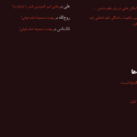
علی
در
وقتی امیر المومنین قنبر را تازیانه زد!
مکان هایی در برابر نظم دشمن ….
روح‌الله
ییر واقعیت ساختگی نظم انتفاعی باید
در
نهضت صحیفه امام خوانی!
کرد.
ناشناس
در
نهضت صحیفه امام خوانی!
ها
گ(پادکست)
کتاب