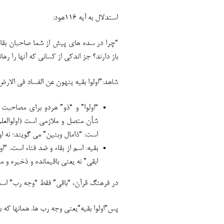
استدلال به آیه ۱۱۶هود:
“چرا در سده های پیش از شما صاحبان بقائی(
باز دارند؟ جز اندکی از کسانی که آنها را ره
شاهد:”اولوا بقیه ینهون عن الفساد فی الار
“اولوا” و “ذو” هردو برای مصاحبت
شأن متصل و ملازمی است (اولوالعلم،ا
است: “ذامال وبنین” می گویند؛ نه اول
بقیه: اسم از بقاء و ضد فناء است. “او
ابقی” نه یعنی باقیمانده و ذخیره و مان
در فرهنگ قرآن، “باقی” فقط “وجه رب” اس
پس”اولوا بقیه”یعنی وجه رب ها. همانها که با