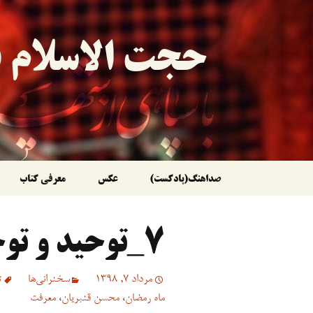
حجت الاسلام ق
رفتن
صداهنگ(پادکست)
عکس
معرفی کتاب
به
۷_توحید و توحّد قائمین بالقسط
نوشته‌ها
مرداد 7, 1398
سخنرانی‏‏‌ها
ت
ماه رمضان
،
محسن قنبریان
،
معرفت