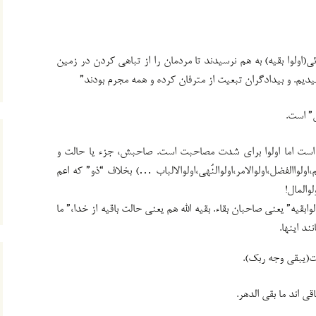
اولوا بقیه) به هم نرسیدند تا مردمان را از تباهی کردن در زمین
انیدیم. و بیدادگران تبعیت از مترفان کرده و همه مجرم بودند”
ض” است.
 است اما اولوا برای شدت مصاحبت است. صاحبش، جزء یا حالت و
ولواالفضل،اولوالامر،اولوالنُهی،اولوالالباب …) بخلاف “ذو” که اعم
والمال!
لوابقیه” یعنی صاحبان بقاء. بقیه الله هم یعنی حالت باقیه از خدا،” ما
ند اینها.
ت(یبقی وجه ربک).
قی اند ما بقی الدهر.