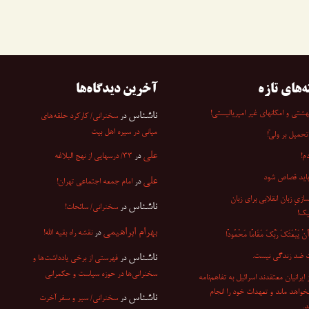
ه‌های تازه
آخرین دیدگاه‌ها
شتی و امکانهای غیر امپریالیستی!
ناشناس
در
سخنرانی/ کارکرد حلقه‌های
میانی در سیره اهل بیت
تحمیل بر ولیّ!
علی
م!
در
۳۳/ درسهایی از نهج البلاغه
باید قصاص شود
علی
در
امام جمعه اجتماعی تهران!
ازیِ زبان انقلابی برای زبان
ناشناس
در
سخنرانی/ سائحات!
یک!
بهرام ابراهیمی
در
نقشه راه بقیه الله!
ْ یَبْعَثَکَ رَبُّکَ مَقَامًا مَحْمُودًا
 ضد زندگی نیست.
ناشناس
در
فهرستی از برخی یادداشت‌ها و
سخنرانی‌ها در حوزه سیاست و حکمرانی
۷ از ایرانیان معتقدند اسرائیل به تفاهم‌نامه
نخواهد ماند و تعهدات خود را انجام
ناشناس
در
سخنرانی/ سیر و سفر آخرت
.