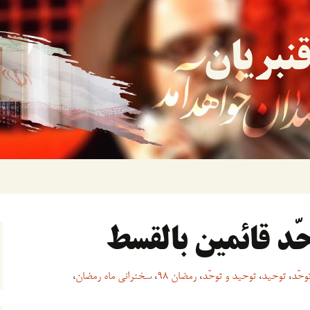
نبریان
وحّد
،
توحید
،
توحید و توحّد
،
رمضان 98
،
سخنرانی ماه رمضان
،