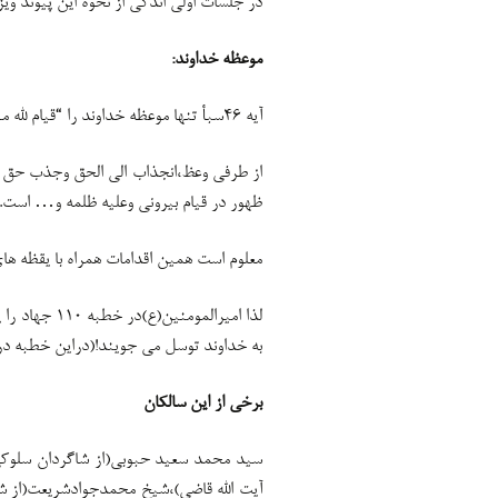
در جلسات اولی اندکی از نحوه این پیوند وی
موعظه خداوند:
آیه ۴۶سبأ تنها موعظه خداوند را “قیام لله مثنی و فرادی” می خواند.قیام برای خدا دوتائی یا تنها!
از طرفی وعظ،انجذاب الی الحق وجذب حق کر
ظهور در قیام بیرونی وعلیه ظلمه و… است.
معلوم است همین اقدامات همراه با یقظه ه
لذا امیرالمو
به خداوند توسل می جویند!(دراین خطبه در
برخی از این سالکان
سید محمد سعید حبوبی(از شاگردان سلوکی 
آیت الله قاضی)،شیخ محمدجوادشریعت(از شاگ